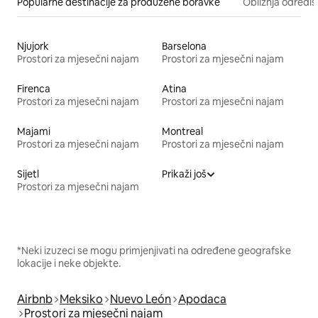
Popularne destinacije za produžene boravke
Obližnja odrediš
Njujork
Barselona
Prostori za mjesečni najam
Prostori za mjesečni najam
Firenca
Atina
Prostori za mjesečni najam
Prostori za mjesečni najam
Majami
Montreal
Prostori za mjesečni najam
Prostori za mjesečni najam
Sijetl
Prikaži još
Prostori za mjesečni najam
*Neki izuzeci se mogu primjenjivati na određene geografske
lokacije i neke objekte.
Airbnb
Meksiko
Nuevo León
Apodaca
Prostori za mjesečni najam