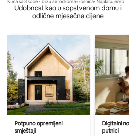
Kuća sa 3 sobe • blizu aerodroma+rošnica• Naplaćujemo
Udobnost kao u sopstvenom domu i
odlične mjesečne cijene
Potpuno opremljeni
Digitalni noma
smještaji
putnici