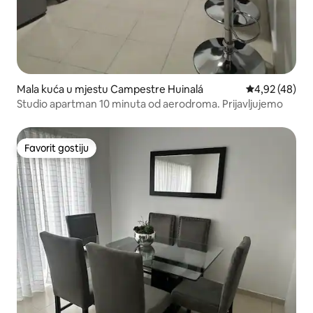
Mala kuća u mjestu Campestre Huinalá
prosječna ocje
4,92 (48)
Studio apartman 10 minuta od aerodroma. Prijavljujemo
Favorit gostiju
Favorit gostiju