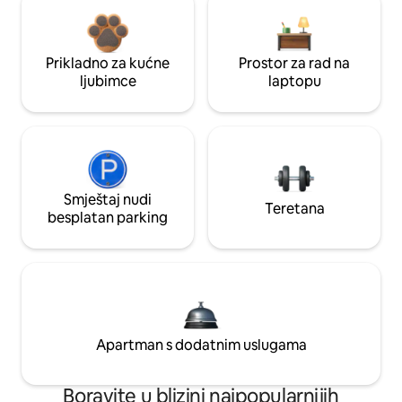
Prikladno za kućne
Prostor za rad na
ljubimce
laptopu
Smještaj nudi
Teretana
besplatan parking
Apartman s dodatnim uslugama
Boravite u blizini najpopularnijih