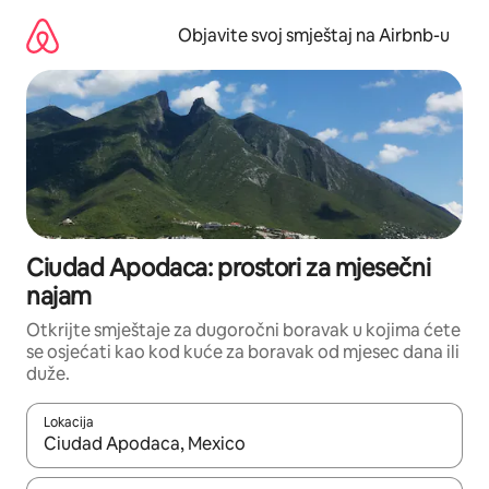
Pređi
na
Objavite svoj smještaj na Airbnb-u
sadržaj
Ciudad Apodaca: prostori za mjesečni
najam
Otkrijte smještaje za dugoročni boravak u kojima ćete
se osjećati kao kod kuće za boravak od mjesec dana ili
duže.
Lokacija
Kad su rezultati dostupni, možete da se krećete kroz njih pomoću 