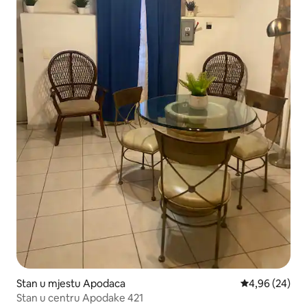
Stan u mjestu Apodaca
prosječna ocje
4,96 (24)
Stan u centru Apodake 421