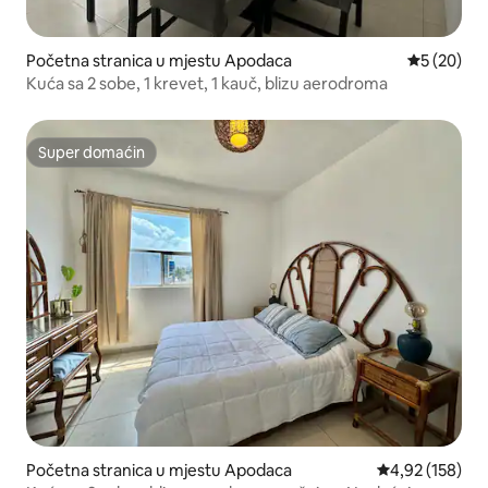
Početna stranica u mjestu Apodaca
prosječna o
5 (20)
Kuća sa 2 sobe, 1 krevet, 1 kauč, blizu aerodroma
Super domaćin
Super domaćin
Početna stranica u mjestu Apodaca
prosječna ocjen
4,92 (158)