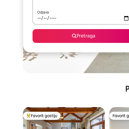
Odjava
Pretraga
P
Favorit gostiju
Favorit g
Glavni favorit gostiju
Favorit g