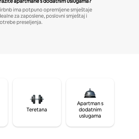
ražite apartmane s dodatnim uslugama?
irbnb ima potpuno opremljene smještaje
dealne za zaposlene, poslovni smještaj i
otrebe preseljenja.
Apartman s
Teretana
dodatnim
uslugama