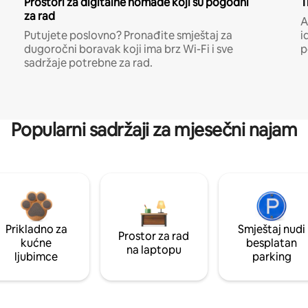
Prostori za digitalne nomade koji su pogodni
T
za rad
A
Putujete poslovno? Pronađite smještaj za
i
dugoročni boravak koji ima brz Wi-Fi i sve
p
sadržaje potrebne za rad.
Popularni sadržaji za mjesečni najam
Prikladno za
Smještaj nudi
Prostor za rad
kućne
besplatan
na laptopu
ljubimce
parking