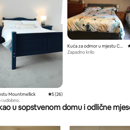
 5, recenzija: 158
Kuća za odmor u mjestu Cou
p
nty Meath
Zapadno krilo
estu Mountmellick
prosječna ocjena 5 od 5, recenzija: 26
5 (26)
 i udobno.
ao u sopstvenom domu i odlične mjes