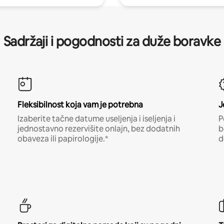
Sadržaji i pogodnosti za duže boravke
Fleksibilnost koja vam je potrebna
J
Izaberite tačne datume useljenja i iseljenja i
P
jednostavno rezervišite onlajn, bez dodatnih
b
obaveza ili papirologije.*
d