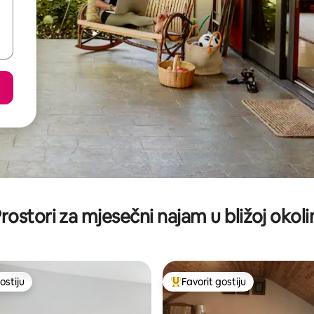
rostori za mjesečni najam u bližoj okoli
ostiju
Favorit gostiju
ostiju
Glavni favorit gostiju