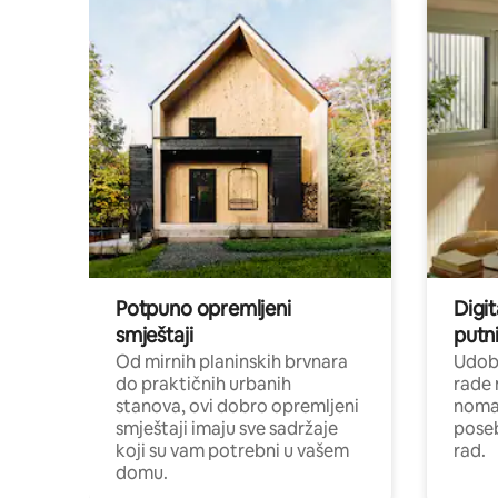
Potpuno opremljeni
Digit
smještaji
putni
Od mirnih planinskih brvnara
Udoba
do praktičnih urbanih
rade 
stanova, ovi dobro opremljeni
nomad
smještaji imaju sve sadržaje
poseb
koji su vam potrebni u vašem
rad.
domu.