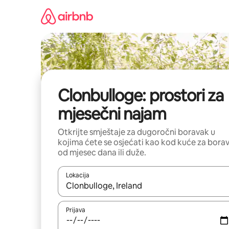
Pređi
na
sadržaj
Clonbulloge: prostori za
mjesečni najam
Otkrijte smještaje za dugoročni boravak u
kojima ćete se osjećati kao kod kuće za bora
od mjesec dana ili duže.
Lokacija
Kad su rezultati dostupni, možete da se krećete kr
Prijava