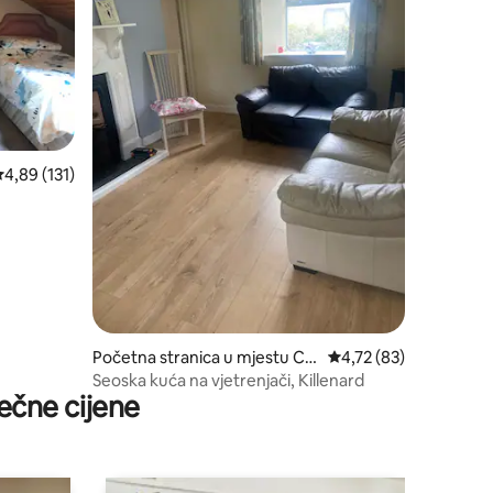
rosječna ocjena 4,89 od 5, recenzija: 131
4,89 (131)
Početna stranica u mjestu Co
prosječna ocjena 4,72 
4,72 (83)
unty Laois
Seoska kuća na vjetrenjači, Killenard
ečne cijene