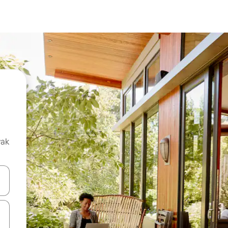
vak
oz njih pomoću strelica nagore i nadolje, kao i da ih istražujte dodirom