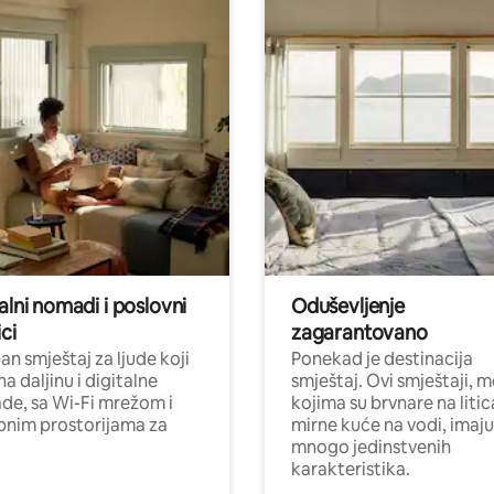
alni nomadi i poslovni
Oduševljenje
ci
zagarantovano
n smještaj za ljude koji
Ponekad je destinacija
na daljinu i digitalne
smještaj. Ovi smještaji, 
e, sa Wi-Fi mrežom i
kojima su brvnare na liti
nim prostorijama za
mirne kuće na vodi, imaju
mnogo jedinstvenih
karakteristika.