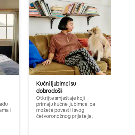
Kućni ljubimci su
dobrodošli
Otkrijte smještaje koji
među
primaju kućne ljubimce, pa
cama i
možete povesti i svog
četvoronožnog prijatelja.