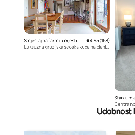
Smještaj na farmi u mjestu D
prosječna ocjena 4,95 od
4,95 (158)
aingean
Luksuzna gruzijska seoska kuća na planini
Brisko
Stan u mj
Centralno
Udobnost k