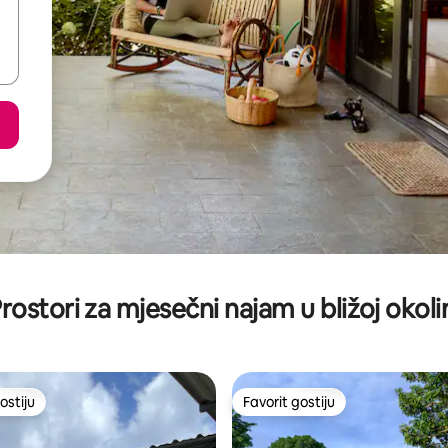
rostori za mjesečni najam u bližoj okoli
ostiju
Favorit gostiju
ostiju
Favorit gostiju