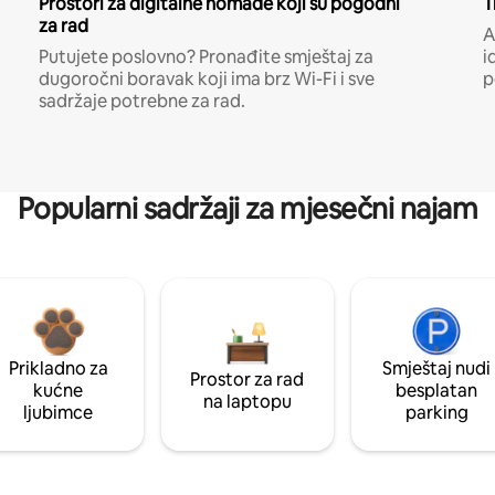
Prostori za digitalne nomade koji su pogodni
T
za rad
A
Putujete poslovno? Pronađite smještaj za
i
dugoročni boravak koji ima brz Wi-Fi i sve
p
sadržaje potrebne za rad.
Popularni sadržaji za mjesečni najam
Prikladno za
Smještaj nudi
Prostor za rad
kućne
besplatan
na laptopu
ljubimce
parking