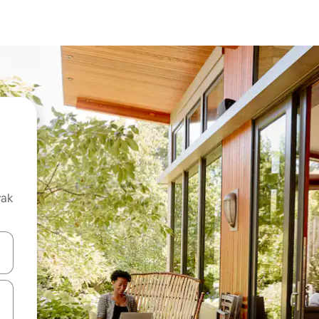
vak
oz njih pomoću strelica nagore i nadolje, kao i da ih istražujte dodirom