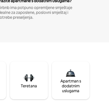
ražite apartmane s dodatnim uslugama?
irbnb ima potpuno opremljene smještaje
dealne za zaposlene, poslovni smještaj i
otrebe preseljenja.
Apartman s
Teretana
dodatnim
uslugama