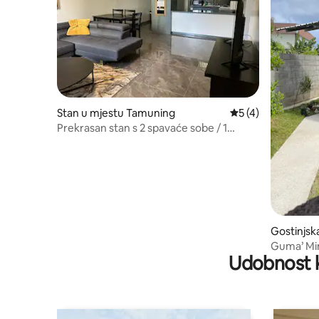
Stan u mjestu Tamuning
prosječna ocjena 5
5 (4)
Prekrasan stan s 2 spavaće sobe / 1
kupatilom, nekoliko koraka od pijeska!
Gostinjsk
ity of Gu
Guma’ Mi
Udobnost k