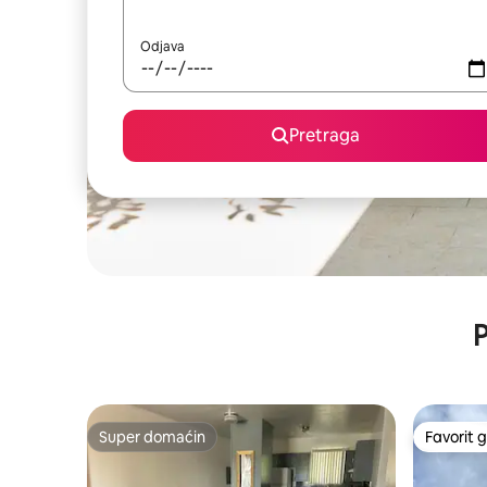
Odjava
Pretraga
P
Super domaćin
Favorit g
Super domaćin
Favorit g