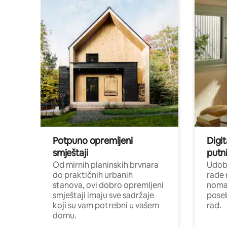
Potpuno opremljeni
Digit
smještaji
putni
Od mirnih planinskih brvnara
Udoba
do praktičnih urbanih
rade 
stanova, ovi dobro opremljeni
nomad
smještaji imaju sve sadržaje
poseb
koji su vam potrebni u vašem
rad.
domu.