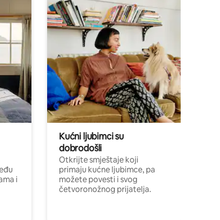
Kućni ljubimci su
dobrodošli
Otkrijte smještaje koji
među
primaju kućne ljubimce, pa
cama i
možete povesti i svog
četvoronožnog prijatelja.