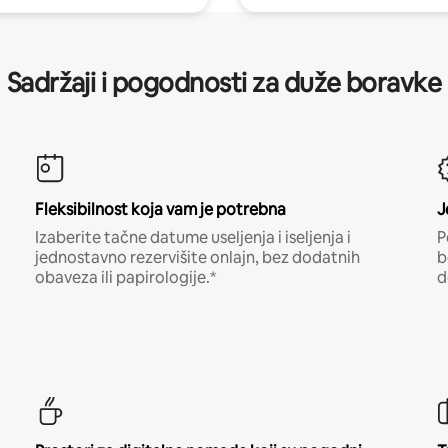
Sadržaji i pogodnosti za duže boravke
Fleksibilnost koja vam je potrebna
J
Izaberite tačne datume useljenja i iseljenja i
P
jednostavno rezervišite onlajn, bez dodatnih
b
obaveza ili papirologije.*
d