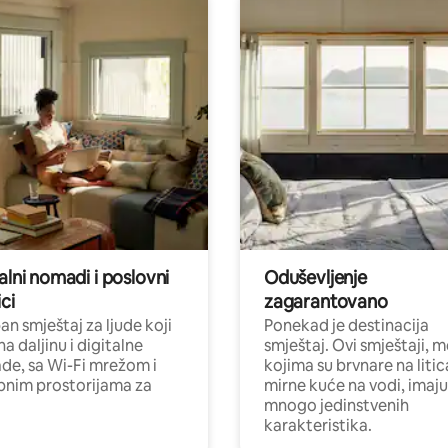
alni nomadi i poslovni
Oduševljenje
ci
zagarantovano
n smještaj za ljude koji
Ponekad je destinacija
na daljinu i digitalne
smještaj. Ovi smještaji, 
e, sa Wi-Fi mrežom i
kojima su brvnare na liti
nim prostorijama za
mirne kuće na vodi, imaju
mnogo jedinstvenih
karakteristika.