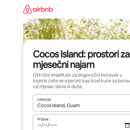
Pređi
na
sadržaj
Cocos Island: prostori za
mjesečni najam
Otkrijte smještaje za dugoročni boravak u
kojima ćete se osjećati kao kod kuće za bora
od mjesec dana ili duže.
Lokacija
Kad su rezultati dostupni, možete da se krećete kr
Prijava