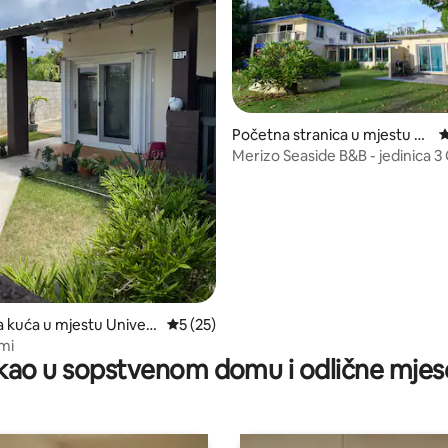
Početna stranica u mjestu M
p
alesso'
Merizo Seaside B&B - jedinica 
 od 5, recenzija: 4
Villa
a kuća u mjestu Univers
prosječna ocjena 5 od 5, recenzija: 25
5 (25)
am
mi
ao u sopstvenom domu i odlične mjes