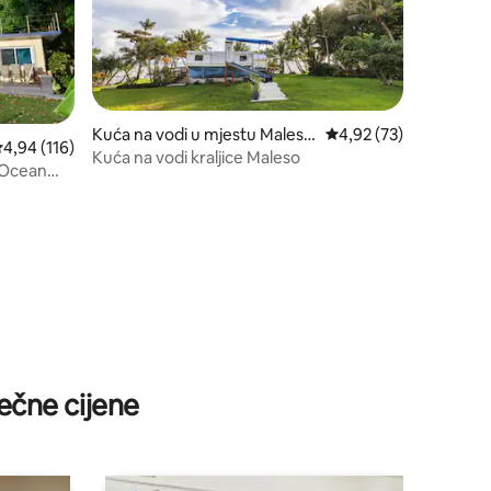
Kuća na vodi u mjestu Maless
prosječna ocjena 4,92 
4,92 (73)
rosječna ocjena 4,94 od 5, recenzija: 116
4,94 (116)
o'
Kuća na vodi kraljice Maleso
3 Ocean
ečne cijene