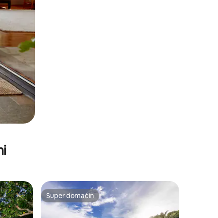
ni
Super domaćin
Super domaćin