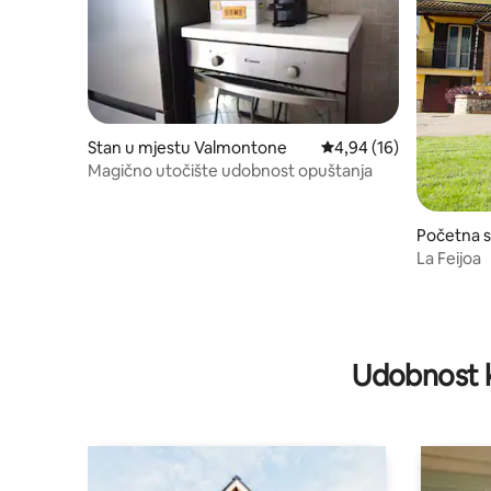
Stan u mjestu Valmontone
prosječna ocjena 4,94 o
4,94 (16)
Magično utočište udobnost opuštanja
Početna s
La Feijoa
Udobnost k