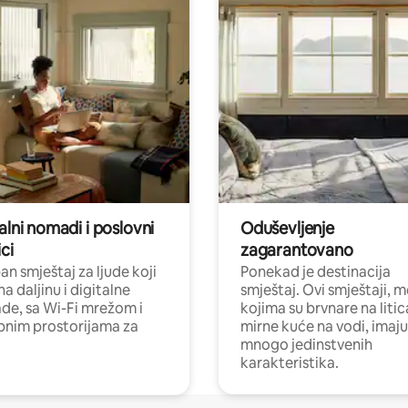
alni nomadi i poslovni
Oduševljenje
ci
zagarantovano
n smještaj za ljude koji
Ponekad je destinacija
na daljinu i digitalne
smještaj. Ovi smještaji, 
e, sa Wi-Fi mrežom i
kojima su brvnare na liti
nim prostorijama za
mirne kuće na vodi, imaju
mnogo jedinstvenih
karakteristika.