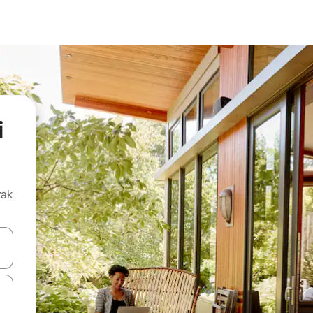
i
vak
oz njih pomoću strelica nagore i nadolje, kao i da ih istražujte dodirom