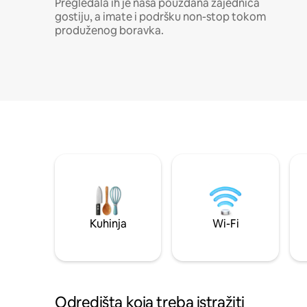
Pregledala ih je naša pouzdana zajednica
gostiju, a imate i podršku non-stop tokom
produženog boravka.
Kuhinja
Wi-Fi
Odredišta koja treba istražiti