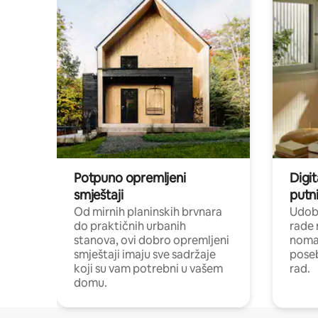
Potpuno opremljeni
Digit
smještaji
putni
Od mirnih planinskih brvnara
Udoba
do praktičnih urbanih
rade 
stanova, ovi dobro opremljeni
nomad
smještaji imaju sve sadržaje
poseb
koji su vam potrebni u vašem
rad.
domu.