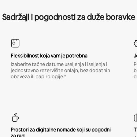
Sadržaji i pogodnosti za duže boravke
Fleksibilnost koja vam je potrebna
J
Izaberite tačne datume useljenja i iseljenja i
P
jednostavno rezervišite onlajn, bez dodatnih
b
obaveza ili papirologije.*
d
Prostori za digitalne nomade koji su pogodni
T
za rad