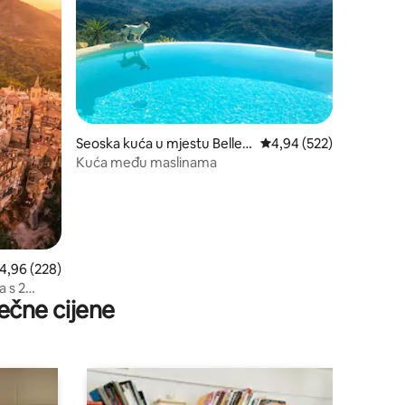
Seoska kuća u mjestu Belleg
prosječna ocjena 4,94 o
4,94 (522)
ra
Kuća među maslinama
rosječna ocjena 4,96 od 5, recenzija: 228
4,96 (228)
 s 2
ečne cijene