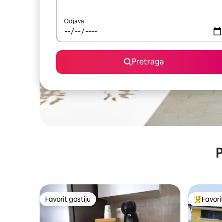
Odjava
Pretraga
P
Favorit gostiju
Favori
Favorit gostiju
Glavni fa