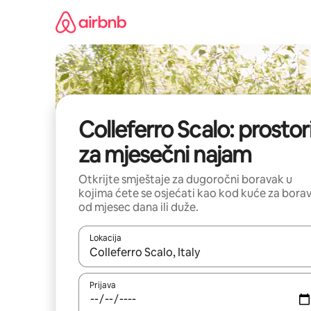
Pređi
na
sadržaj
Colleferro Scalo: prostor
za mjesečni najam
Otkrijte smještaje za dugoročni boravak u
kojima ćete se osjećati kao kod kuće za bora
od mjesec dana ili duže.
Lokacija
Kad su rezultati dostupni, možete da se krećete kr
Prijava