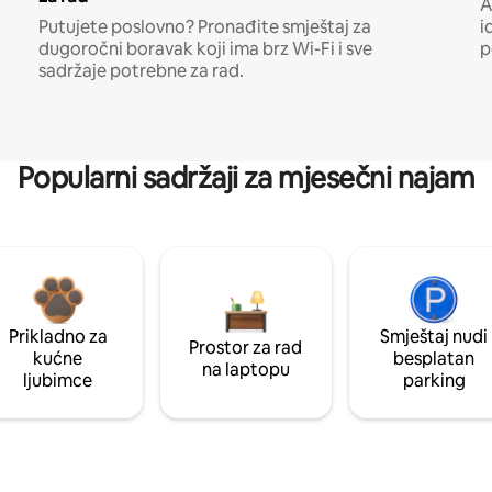
A
Putujete poslovno? Pronađite smještaj za
i
dugoročni boravak koji ima brz Wi-Fi i sve
p
sadržaje potrebne za rad.
Popularni sadržaji za mjesečni najam
Prikladno za
Smještaj nudi
Prostor za rad
kućne
besplatan
na laptopu
ljubimce
parking