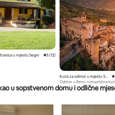
d 5, recenzija: 16
tranica u mjestu Segni
prosječna ocjena 5 od 5, recenzija: 12
5 (12)
Kuća za odmor u mjestu San
p
Gregorio da Sassola
Odmor u Rimu: romantična kuća
ao u sopstvenom domu i odlične mjes
kreveta u zidovima dvorca