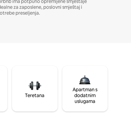
irbnb ima potpuno opremljene smještaje
dealne za zaposlene, poslovni smještaj i
otrebe preseljenja.
Apartman s
Teretana
dodatnim
uslugama