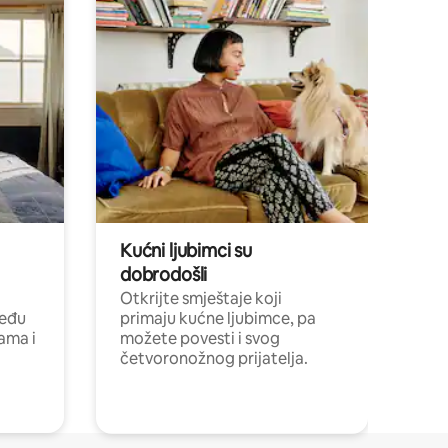
Kućni ljubimci su
dobrodošli
Otkrijte smještaje koji
među
primaju kućne ljubimce, pa
cama i
možete povesti i svog
četvoronožnog prijatelja.