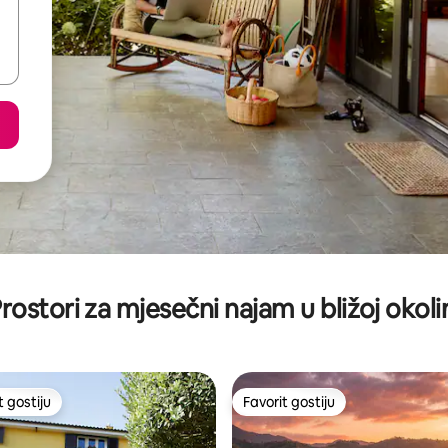
rostori za mjesečni najam u bližoj okoli
t gostiju
Favorit gostiju
vorit gostiju
Favorit gostiju