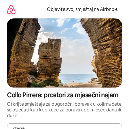
Pređi
na
Objavite svoj smještaj na Airbnb-u
sadržaj
Collo Pirrera: prostori za mjesečni najam
Otkrijte smještaje za dugoročni boravak u kojima ćete
se osjećati kao kod kuće za boravak od mjesec dana ili
duže.
Lokacija