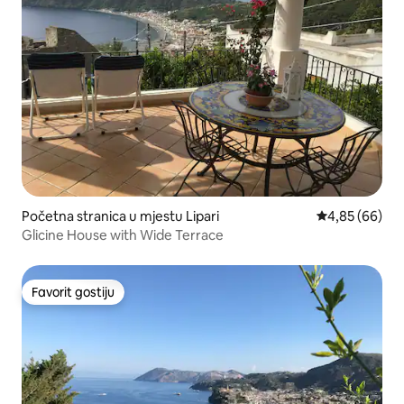
Početna stranica u mjestu Lipari
prosječna ocje
4,85 (66)
Glicine House with Wide Terrace
Favorit gostiju
Favorit gostiju