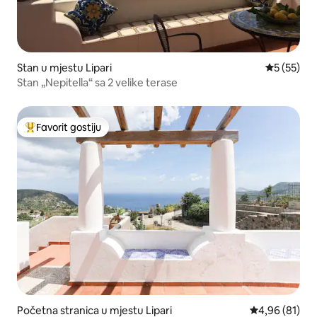
Stan u mjestu Lipari
prosječna 
5 (55)
Stan „Nepitella“ sa 2 velike terase
Favorit gostiju
Glavni favorit gostiju
Početna stranica u mjestu Lipari
prosječna ocje
4,96 (81)