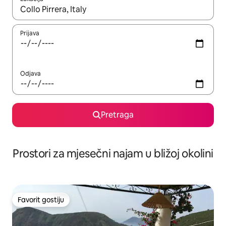
Kad su rezultati dostupni, možete da se krećete kroz njih pomoću 
Prijava
Odjava
Pretraga
Prostori za mjesečni najam u bližoj okolini
Favorit gostiju
Favorit gostiju