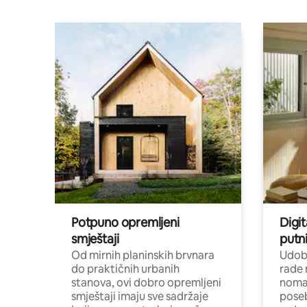
Potpuno opremljeni
Digit
smještaji
putni
Od mirnih planinskih brvnara
Udoba
do praktičnih urbanih
rade 
stanova, ovi dobro opremljeni
nomad
smještaji imaju sve sadržaje
poseb