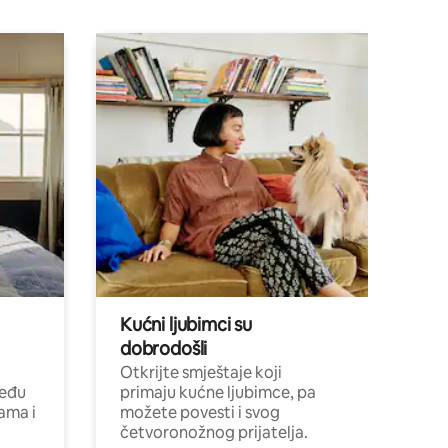
Kućni ljubimci su
dobrodošli
Otkrijte smještaje koji
među
primaju kućne ljubimce, pa
cama i
možete povesti i svog
četvoronožnog prijatelja.