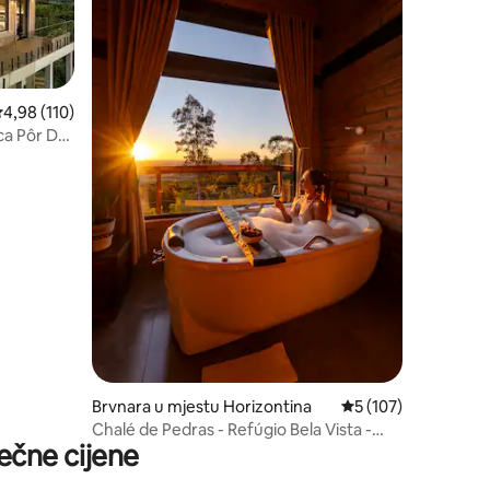
rosječna ocjena 4,98 od 5, recenzija: 110
4,98 (110)
ca Pôr Do
Brvnara u mjestu Horizontina
prosječna ocjena 5 o
5 (107)
Chalé de Pedras - Refúgio Bela Vista -
ečne cijene
Horizontina