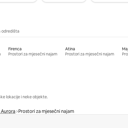
a odredišta
Firenca
Atina
Ma
m
Prostori za mjesečni najam
Prostori za mjesečni najam
Pro
e lokacije i neke objekte.
 Aurora
Prostori za mjesečni najam