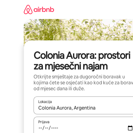
Pređi
na
sadržaj
Colonia Aurora: prostori
za mjesečni najam
Otkrijte smještaje za dugoročni boravak u
kojima ćete se osjećati kao kod kuće za bora
od mjesec dana ili duže.
Lokacija
Kad su rezultati dostupni, možete da se krećete kr
Prijava