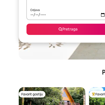
Odjava
Pretraga
P
Favorit gostiju
Favori
Favorit gostiju
Glavni fa