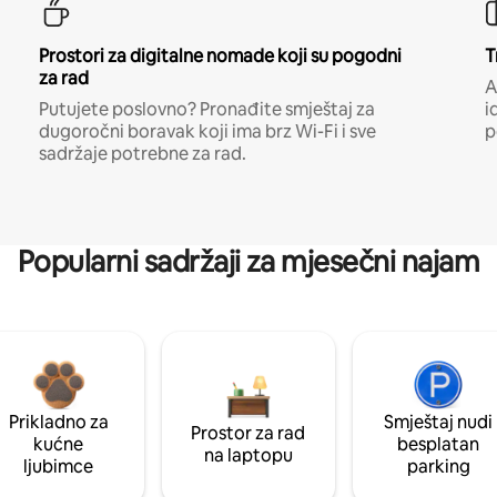
Prostori za digitalne nomade koji su pogodni
T
za rad
A
Putujete poslovno? Pronađite smještaj za
i
dugoročni boravak koji ima brz Wi-Fi i sve
p
sadržaje potrebne za rad.
Popularni sadržaji za mjesečni najam
Prikladno za
Smještaj nudi
Prostor za rad
kućne
besplatan
na laptopu
ljubimce
parking