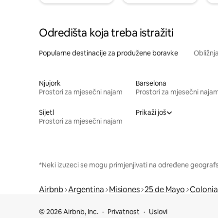
Odredišta koja treba istražiti
Popularne destinacije za produžene boravke
Obližnj
Njujork
Barselona
Prostori za mjesečni najam
Prostori za mjesečni naja
Sijetl
Prikaži još
Prostori za mjesečni najam
*Neki izuzeci se mogu primjenjivati na određene geografsk
Airbnb
Argentina
Misiones
25 de Mayo
Colonia
© 2026 Airbnb, Inc.
Privatnost
Uslovi