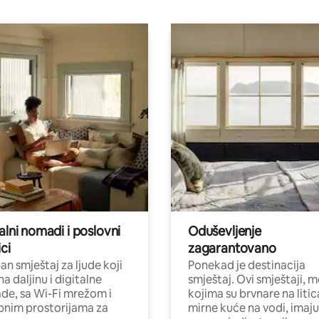
alni nomadi i poslovni
Oduševljenje
ci
zagarantovano
n smještaj za ljude koji
Ponekad je destinacija
na daljinu i digitalne
smještaj. Ovi smještaji, 
e, sa Wi-Fi mrežom i
kojima su brvnare na liti
nim prostorijama za
mirne kuće na vodi, imaju