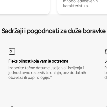
mnogo jedinstvenih
karakteristika.
Sadržaji i pogodnosti za duže boravke
Fleksibilnost koja vam je potrebna
J
Izaberite tačne datume useljenja i iseljenja i
P
jednostavno rezervišite onlajn, bez dodatnih
b
obaveza ili papirologije.*
d