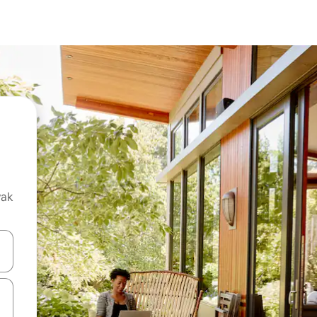
vak
oz njih pomoću strelica nagore i nadolje, kao i da ih istražujte dodirom