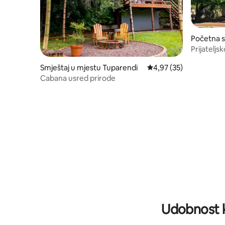
Početna s
nto Crist
Prijateljs
Smještaj u mjestu Tuparendi
prosječna ocjena 4,97 o
4,97 (35)
Cabana usred prirode
Udobnost k