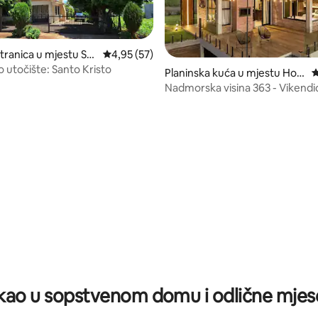
tranica u mjestu Sa
prosječna ocjena 4,95 od 5, recenzija: 57
4,95 (57)
o
ko utočište: Santo Kristo
Planinska kuća u mjestu Hori
p
zontina
Nadmorska visina 363 - Vikendi
d 5, recenzija: 35
Sol
ao u sopstvenom domu i odlične mjes