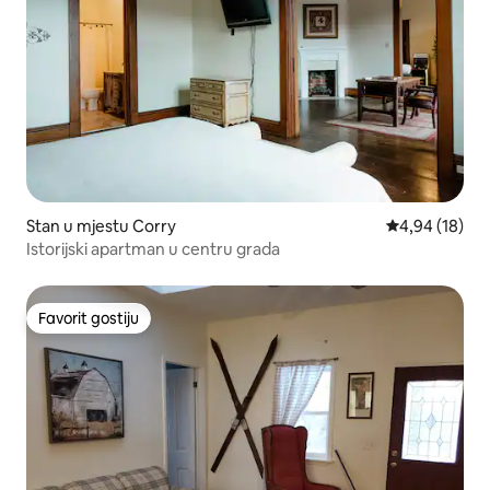
Stan u mjestu Corry
prosječna ocje
4,94 (18)
Istorijski apartman u centru grada
Favorit gostiju
Favorit gostiju