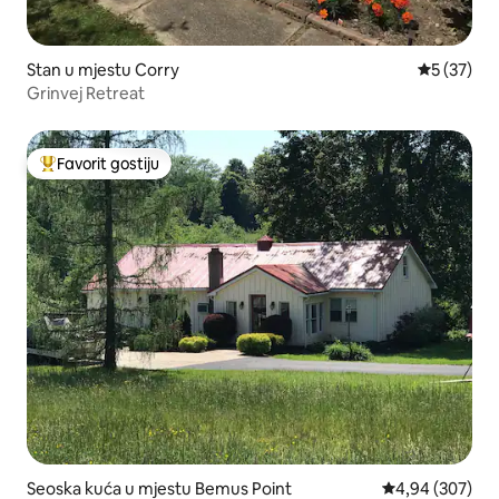
Stan u mjestu Corry
prosječna 
5 (37)
Grinvej Retreat
Favorit gostiju
Glavni favorit gostiju
Seoska kuća u mjestu Bemus Point
prosječna ocjen
4,94 (307)