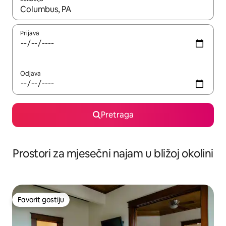
Kad su rezultati dostupni, možete da se krećete kroz njih pomoću 
Prijava
Odjava
Pretraga
Prostori za mjesečni najam u bližoj okolini
Favorit gostiju
Favorit gostiju