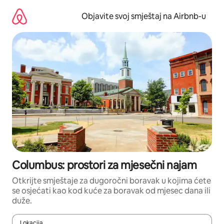
Pređi
na
Objavite svoj smještaj na Airbnb-u
sadržaj
Columbus: prostori za mjesečni najam
Otkrijte smještaje za dugoročni boravak u kojima ćete
se osjećati kao kod kuće za boravak od mjesec dana ili
duže.
Lokacija