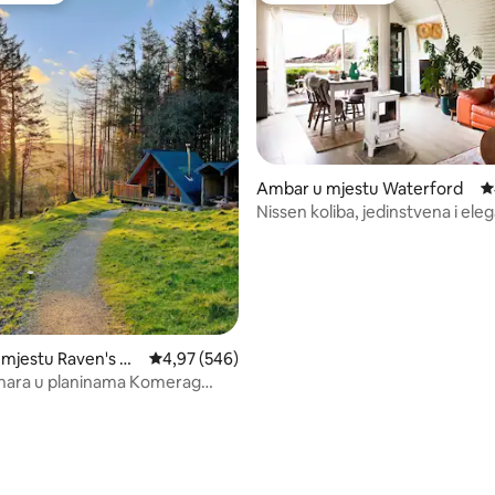
Ambar u mjestu Waterford
p
Nissen koliba, jedinstvena i ele
od 5, recenzija: 16
koliba na plaži
 mjestu Raven's Ro
prosječna ocjena 4,97 od 5, recenzija: 546
4,97 (546)
vnara u planinama Komerag