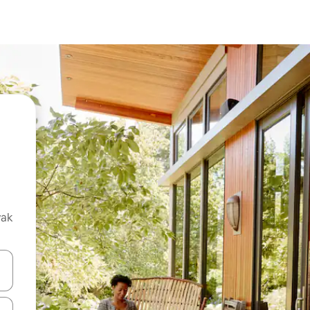
vak
oz njih pomoću strelica nagore i nadolje, kao i da ih istražujte dodirom