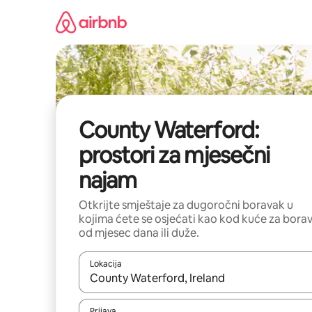
Pređi
na
sadržaj
County Waterford:
prostori za mjesečni
najam
Otkrijte smještaje za dugoročni boravak u
kojima ćete se osjećati kao kod kuće za bora
od mjesec dana ili duže.
Lokacija
Kad su rezultati dostupni, možete da se krećete kr
Prijava