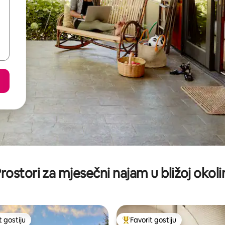
rostori za mjesečni najam u bližoj okoli
t gostiju
Favorit gostiju
vorit gostiju
Glavni favorit gostiju