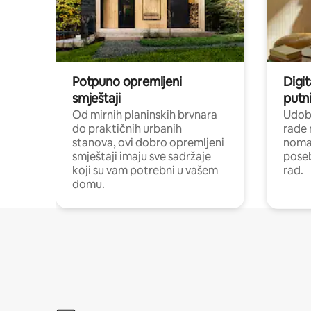
Potpuno opremljeni
Digit
smještaji
putni
Od mirnih planinskih brvnara
Udoba
do praktičnih urbanih
rade 
stanova, ovi dobro opremljeni
nomad
smještaji imaju sve sadržaje
poseb
koji su vam potrebni u vašem
rad.
domu.