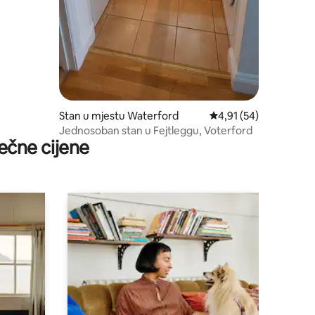
Stan u mjestu Waterford
prosječna ocjena 4,91 
4,91 (54)
Jednosoban stan u Fejtleggu, Voterford
ečne cijene