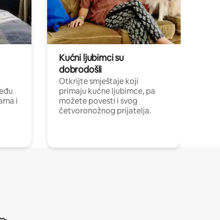
Kućni ljubimci su
dobrodošli
Otkrijte smještaje koji
među
primaju kućne ljubimce, pa
cama i
možete povesti i svog
četvoronožnog prijatelja.