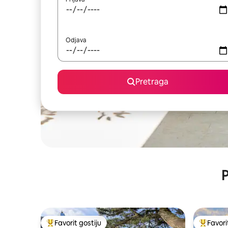
Odjava
Pretraga
P
Favorit gostiju
Favori
Glavni favorit gostiju
Glavni fa