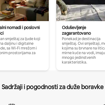
alni nomadi i poslovni
Oduševljenje
ci
zagarantovano
n smještaj za ljude koji
Ponekad je destinacija
na daljinu i digitalne
smještaj. Ovi smještaji, 
e, sa Wi-Fi mrežom i
kojima su brvnare na liti
nim prostorijama za
mirne kuće na vodi, imaju
mnogo jedinstvenih
karakteristika.
Sadržaji i pogodnosti za duže boravke