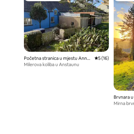
Početna stranica u mjestu Annes
prosječna ocjena 5 
5 (16)
town
Milerova koliba u Anstaunu
Brvnara u
ck
Mirna br
(2/2)