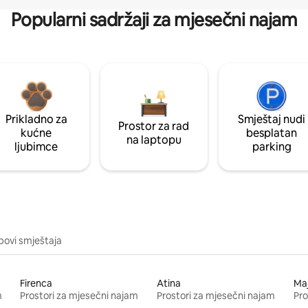
Popularni sadržaji za mjesečni najam
Prikladno za
Smještaj nudi
Prostor za rad
kućne
besplatan
na laptopu
ljubimce
parking
ipovi smještaja
Firenca
Atina
Ma
m
Prostori za mjesečni najam
Prostori za mjesečni najam
Pro