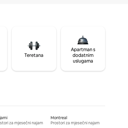
Apartman s
Teretana
dodatnim
uslugama
jami
Montreal
stori za mjesečni najam
Prostori za mjesečni najam