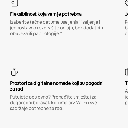
Fleksibilnost koja vam je potrebna
J
Izaberite tačne datume useljenja i iseljenja i
P
jednostavno rezervišite onlajn, bez dodatnih
b
obaveza ili papirologije.*
d
Prostori za digitalne nomade koji su pogodni
T
za rad
A
Putujete poslovno? Pronađite smještaj za
i
dugoročni boravak koji ima brz Wi-Fi i sve
p
sadržaje potrebne za rad.