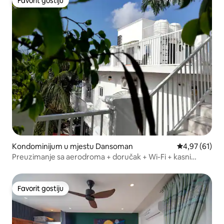
Favorit gostiju
Favorit gostiju
Kondominijum u mjestu Dansoman
prosječna ocje
4,97 (61)
Preuzimanje sa aerodroma + doručak + Wi-Fi + kasni
odlazak
Favorit gostiju
Favorit gostiju