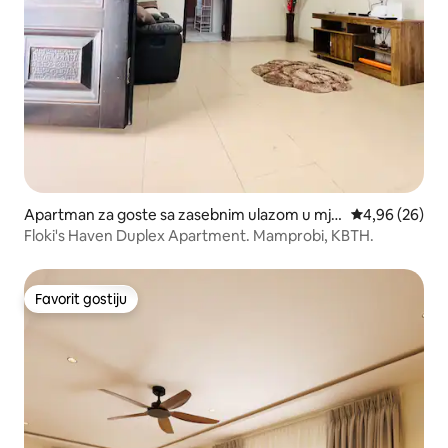
Apartman za goste sa zasebnim ulazom u mje
prosječna ocje
4,96 (26)
stu Mamprobi, Accra
Floki's Haven Duplex Apartment. Mamprobi, KBTH.
Favorit gostiju
Favorit gostiju