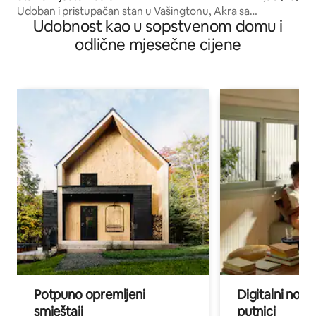
Udoban i pristupačan stan u Vašingtonu, Akra sa
Udobnost kao u sopstvenom domu i
zavjesama za zamračivanje
odlične mjesečne cijene
Potpuno opremljeni
Digitalni noma
smještaji
putnici