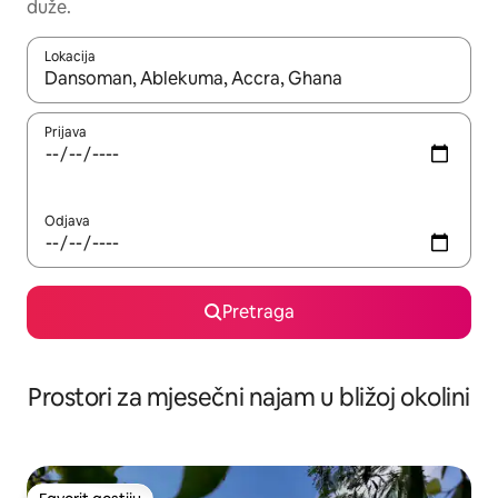
duže.
Lokacija
Kad su rezultati dostupni, možete da se krećete kroz njih pomoću 
Prijava
Odjava
Pretraga
Prostori za mjesečni najam u bližoj okolini