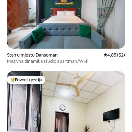
Stan u mjestu Dansoman
prosječna ocje
4,85 (62)
Masivna dinamika studio apartman/Wi-Fi
Favorit gostiju
Glavni favorit gostiju