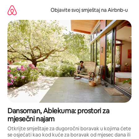
Pređi
na
Objavite svoj smještaj na Airbnb-u
sadržaj
Dansoman, Ablekuma: prostori za
mjesečni najam
Otkrijte smještaje za dugoročni boravak u kojima ćete
se osjećati kao kod kuće za boravak od mjesec dana ili