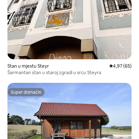
Stan u mjestu Steyr
prosječna ocje
4,97 (65)
Šarmantan stan u staroj zgradi u srcu Steyra
Super domaćin
Super domaćin