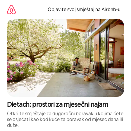
Pređi
na
Objavite svoj smještaj na Airbnb-u
sadržaj
Dietach: prostori za mjesečni najam
Otkrijte smještaje za dugoročni boravak u kojima ćete
se osjećati kao kod kuće za boravak od mjesec dana ili
duže.