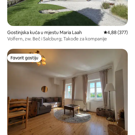
Gostinjska kuća u mjestu Maria Laah
prosječna ocjen
4,88 (377)
Volfern, zw. Beč i Salcburg; Takođe za kompanije
Favorit gostiju
Favorit gostiju