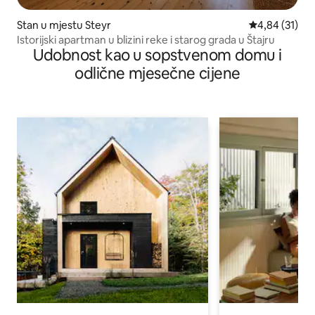
Stan u mjestu Steyr
prosječna ocje
4,84 (31)
Istorijski apartman u blizini reke i starog grada u Štajru
Udobnost kao u sopstvenom domu i
odlične mjesečne cijene