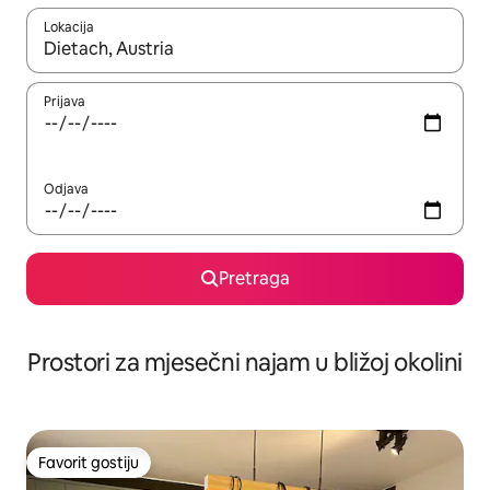
Lokacija
Kad su rezultati dostupni, možete da se krećete kroz njih pomoću 
Prijava
Odjava
Pretraga
Prostori za mjesečni najam u bližoj okolini
Favorit gostiju
Favorit gostiju