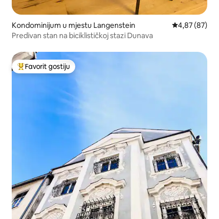
Kondominijum u mjestu Langenstein
prosječna ocje
4,87 (87)
Predivan stan na biciklističkoj stazi Dunava
Favorit gostiju
Glavni favorit gostiju