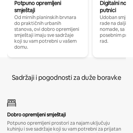
Potpuno opremljeni
Digitalni noma
smještaji
putnici
Od mirnih planinskih brvnara
Udoban smještaj
do praktičnih urbanih
rade na daljinu 
stanova, ovi dobro opremljeni
nomade, sa Wi-
smještaji imaju sve sadržaje
posebnim prost
koji su vam potrebni u vašem
rad.
domu.
Sadržaji i pogodnosti za duže boravke
Dobro opremljeni smještaji
Potpuno opremljeni prostori za najam uključuju
kuhinju i sve sadržaje koji su vam potrebni za prijatan