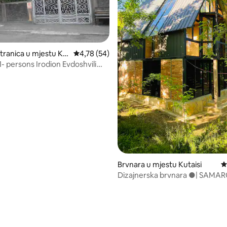
tranica u mjestu Ku
prosječna ocjena 4,78 od 5, recenzija: 54
4,78 (54)
1- persons Irodion Evdoshvili
5
d 5, recenzija: 52
Brvnara u mjestu Kutaisi
p
Dizajnerska brvnara ●| SAMAR
●