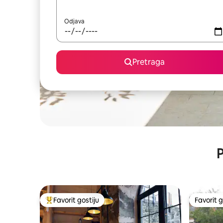
Odjava
Pretraga
P
Favorit gostiju
Favorit g
Glavni favorit gostiju
Favorit g