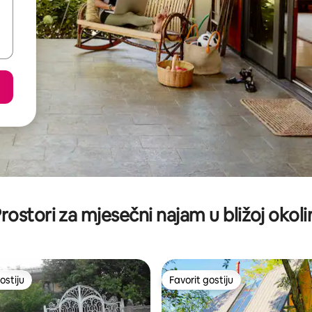
rostori za mjesečni najam u bližoj okoli
ostiju
Favorit gostiju
ostiju
Favorit gostiju