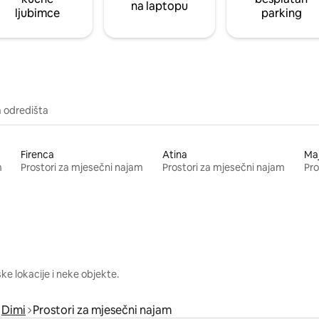
na laptopu
ljubimce
parking
a odredišta
Firenca
Atina
Ma
m
Prostori za mjesečni najam
Prostori za mjesečni najam
Pro
e lokacije i neke objekte.
Dimi
Prostori za mjesečni najam