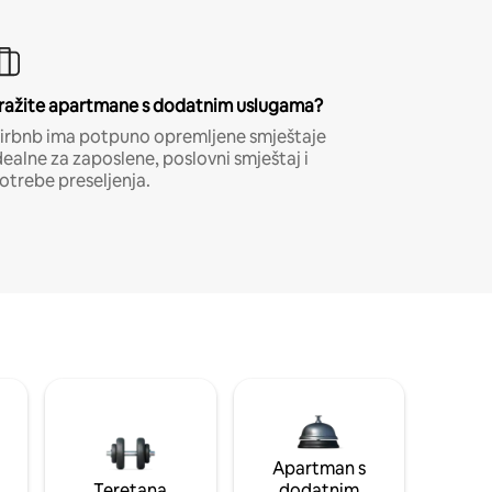
ražite apartmane s dodatnim uslugama?
irbnb ima potpuno opremljene smještaje
dealne za zaposlene, poslovni smještaj i
otrebe preseljenja.
Apartman s
Teretana
dodatnim