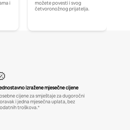
cama i
možete povesti i svog
četvoronožnog prijatelja.
ednostavno izražene mjesečne cijene
osebne cijene za smještaje za dugoročni
oravak i jedna mjesečna uplata, bez
odatnih troškova.*