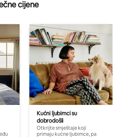
ečne cijene
Kućni ljubimci su
dobrodošli
Otkrijte smještaje koji
među
primaju kućne ljubimce, pa