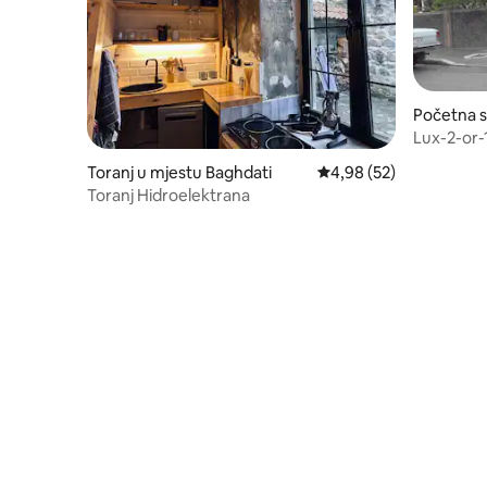
Početna s
taisi
Lux-2-or-
Street #1
Toranj u mjestu Baghdati
prosječna ocjena 4,98 o
4,98 (52)
Toranj Hidroelektrana