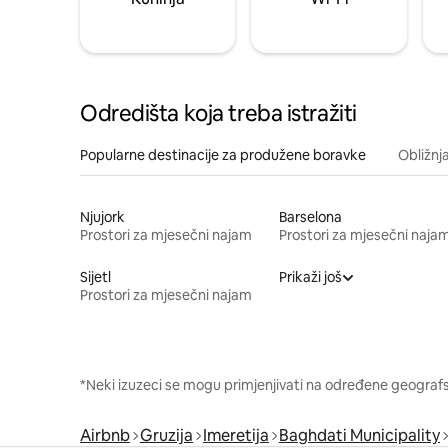
Odredišta koja treba istražiti
Popularne destinacije za produžene boravke
Obližnj
Njujork
Barselona
Prostori za mjesečni najam
Prostori za mjesečni naja
Sijetl
Prikaži još
Prostori za mjesečni najam
*Neki izuzeci se mogu primjenjivati na određene geografsk
Airbnb
Gruzija
Imeretija
Baghdati Municipality