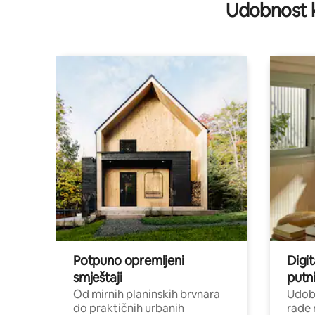
Udobnost k
Potpuno opremljeni
Digit
smještaji
putni
Od mirnih planinskih brvnara
Udoba
do praktičnih urbanih
rade 