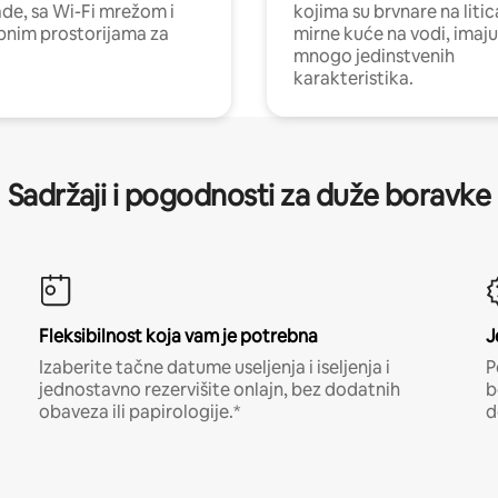
e, sa Wi-Fi mrežom i
kojima su brvnare na liti
nim prostorijama za
mirne kuće na vodi, imaju
mnogo jedinstvenih
karakteristika.
Sadržaji i pogodnosti za duže boravke
Fleksibilnost koja vam je potrebna
J
Izaberite tačne datume useljenja i iseljenja i
P
jednostavno rezervišite onlajn, bez dodatnih
b
obaveza ili papirologije.*
d