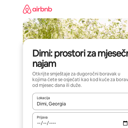
Pređi
na
sadržaj
Dimi: prostori za mjeseč
najam
Otkrijte smještaje za dugoročni boravak u
kojima ćete se osjećati kao kod kuće za bora
od mjesec dana ili duže.
Lokacija
Kad su rezultati dostupni, možete da se krećete kr
Prijava