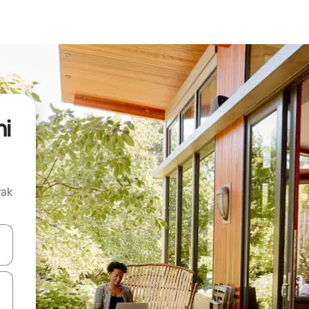
ni
vak
oz njih pomoću strelica nagore i nadolje, kao i da ih istražujte dodirom