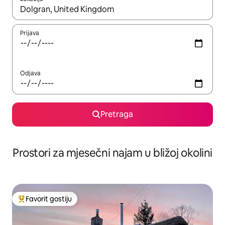
Kad su rezultati dostupni, možete da se krećete kroz njih pomoću 
Prijava
Odjava
Pretraga
Prostori za mjesečni najam u bližoj okolini
Favorit gostiju
Glavni favorit gostiju