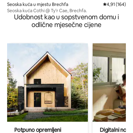
Seoska kuća u mjestu Brechfa
prosječna ocjen
4,91 (164)
Seoska kuća Cothi @ Ty'r Cae, Brechfa.
Udobnost kao u sopstvenom domu i
odlične mjesečne cijene
Potpuno opremljeni
Digitalni noma