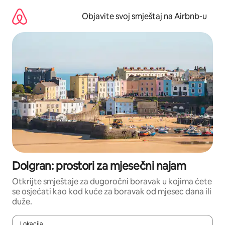
Pređi
na
Objavite svoj smještaj na Airbnb-u
sadržaj
Dolgran: prostori za mjesečni najam
Otkrijte smještaje za dugoročni boravak u kojima ćete
se osjećati kao kod kuće za boravak od mjesec dana ili
duže.
Lokacija