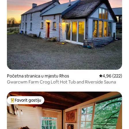
Početna stranica u mjestu Rhos
prosječna ocjen
4,96 (222)
Gwarcwm Farm Crog Loft Hot Tub and Riverside Sauna
Favorit gostiju
Glavni favorit gostiju