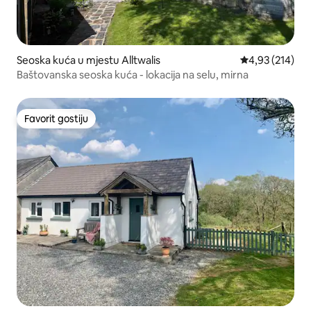
Seoska kuća u mjestu Alltwalis
prosječna ocjen
4,93 (214)
Baštovanska seoska kuća - lokacija na selu, mirna
Favorit gostiju
Favorit gostiju