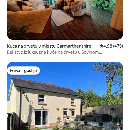
Kuća na drvetu u mjestu Carmarthenshire
prosječna ocjen
4,98 (475)
Bekstvo iz luksuzne kuće na drvetu u Sovinom
gnezdu/Najt i Gvidih
Favorit gostiju
Favorit gostiju