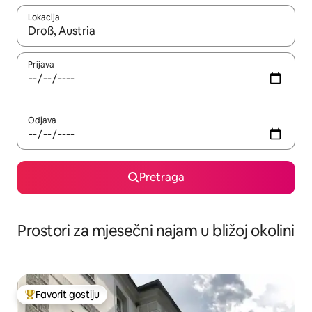
Lokacija
Kad su rezultati dostupni, možete da se krećete kroz njih pomoću 
Prijava
Odjava
Pretraga
Prostori za mjesečni najam u bližoj okolini
Favorit gostiju
Glavni favorit gostiju