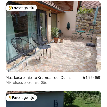
Favorit gostiju
Glavni favorit gostiju
Mala kuća u mjestu Krems an der Donau
prosječna ocjen
4,96 (158)
Mikrohaus u Kremsu-Süd
Favorit gostiju
Glavni favorit gostiju