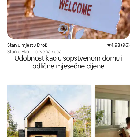
Stan u mjestu Droß
prosječna ocje
4,98 (96)
Stan u Eko — drvena kuća
Udobnost kao u sopstvenom domu i
odlične mjesečne cijene