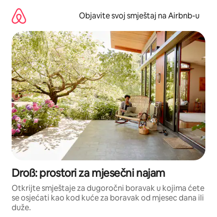
Pređi
na
Objavite svoj smještaj na Airbnb-u
sadržaj
Droß: prostori za mjesečni najam
Otkrijte smještaje za dugoročni boravak u kojima ćete
se osjećati kao kod kuće za boravak od mjesec dana ili
duže.