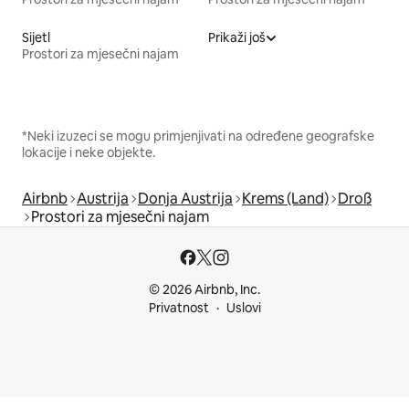
Sijetl
Prikaži još
Prostori za mjesečni najam
*Neki izuzeci se mogu primjenjivati na određene geografske
lokacije i neke objekte.
Airbnb
Austrija
Donja Austrija
Krems (Land)
Droß
Prostori za mjesečni najam
© 2026 Airbnb, Inc.
Privatnost
Uslovi