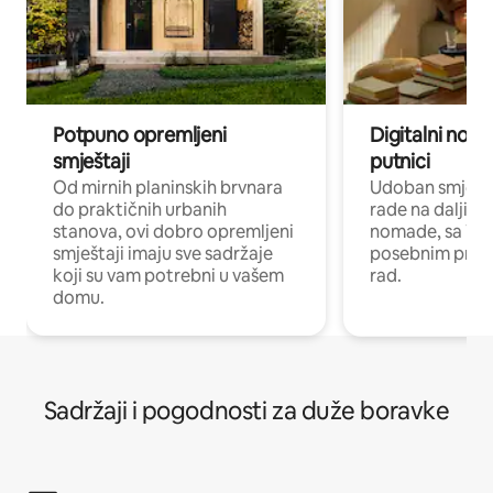
Potpuno opremljeni
Digitalni noma
smještaji
putnici
Od mirnih planinskih brvnara
Udoban smještaj
do praktičnih urbanih
rade na daljinu 
stanova, ovi dobro opremljeni
nomade, sa Wi-
smještaji imaju sve sadržaje
posebnim prost
koji su vam potrebni u vašem
rad.
domu.
Sadržaji i pogodnosti za duže boravke