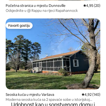
Početna stranica u mjestu Dunnsville
prosječna ocje
4,95 (20)
Odsjednite u @ Rappu na rijeci Rapahannock
Favorit gostiju
Favorit gostiju
Seoska kuća u mjestu Varšava
prosječna ocjen
4,92 (140)
Moderna seoska kuća sa 2 spavaće sobe u istorijskoj
Udobnost kao u sopstvenom domu i
zajednici na reci