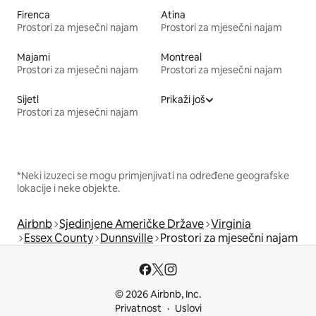
Firenca
Atina
Prostori za mjesečni najam
Prostori za mjesečni najam
Majami
Montreal
Prostori za mjesečni najam
Prostori za mjesečni najam
Sijetl
Prikaži još
Prostori za mjesečni najam
*Neki izuzeci se mogu primjenjivati na određene geografske
lokacije i neke objekte.
Airbnb
Sjedinjene Američke Države
Virginia
Essex County
Dunnsville
Prostori za mjesečni najam
© 2026 Airbnb, Inc.
Privatnost
Uslovi