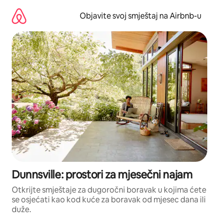
Pređi
na
Objavite svoj smještaj na Airbnb-u
sadržaj
Dunnsville: prostori za mjesečni najam
Otkrijte smještaje za dugoročni boravak u kojima ćete
se osjećati kao kod kuće za boravak od mjesec dana ili
duže.