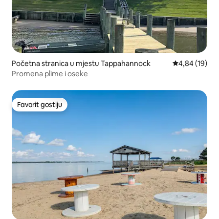
Početna stranica u mjestu Tappahannock
prosječna ocje
4,84 (19)
Promena plime i oseke
Favorit gostiju
Favorit gostiju