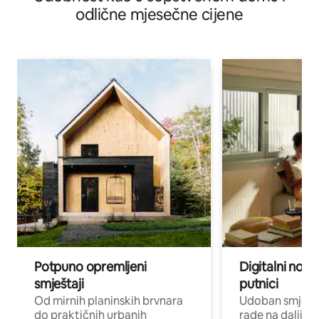
odlične mjesečne cijene
Potpuno opremljeni
Digitalni noma
smještaji
putnici
Od mirnih planinskih brvnara
Udoban smještaj
do praktičnih urbanih
rade na daljinu 