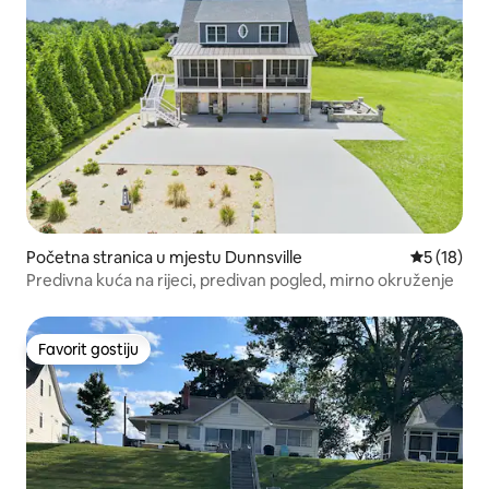
Početna stranica u mjestu Dunnsville
prosječna 
5 (18)
Predivna kuća na rijeci, predivan pogled, mirno okruženje
Favorit gostiju
Favorit gostiju