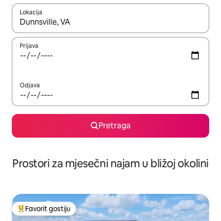
Lokacija
Kad su rezultati dostupni, možete da se krećete kroz njih pomoću 
Prijava
Odjava
Pretraga
Prostori za mjesečni najam u bližoj okolini
Favorit gostiju
Glavni favorit gostiju