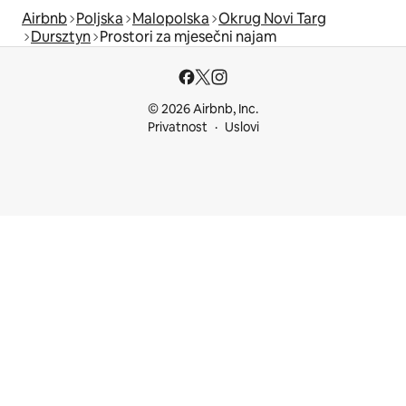
Airbnb
Poljska
Malopolska
Okrug Novi Targ
Dursztyn
Prostori za mjesečni najam
© 2026 Airbnb, Inc.
Privatnost
Uslovi