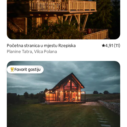
Početna stranica u mjestu Rzepiska
prosječna ocj
4,91 (11)
Planine Tatra, Vilca Polana
Favorit gostiju
Glavni favorit gostiju