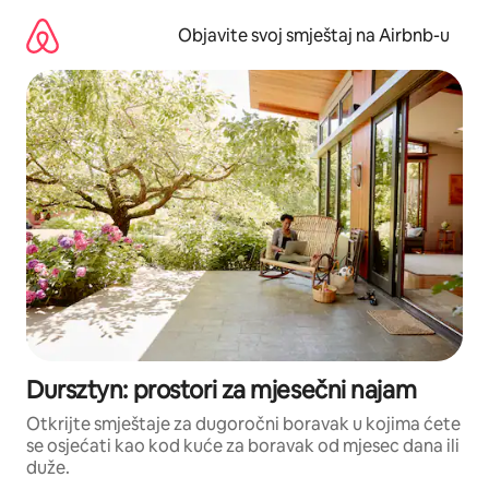
Pređi
na
Objavite svoj smještaj na Airbnb-u
sadržaj
Dursztyn: prostori za mjesečni najam
Otkrijte smještaje za dugoročni boravak u kojima ćete
se osjećati kao kod kuće za boravak od mjesec dana ili
duže.