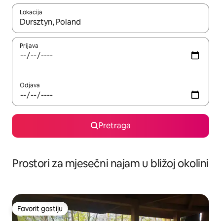
Lokacija
Kad su rezultati dostupni, možete da se krećete kroz njih pomoću 
Prijava
Odjava
Pretraga
Prostori za mjesečni najam u bližoj okolini
Favorit gostiju
Favorit gostiju