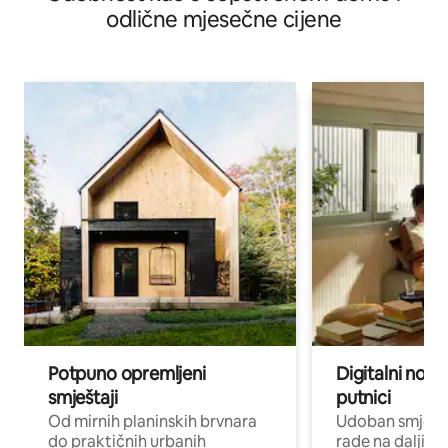
odlične mjesečne cijene
Potpuno opremljeni
Digitalni noma
smještaji
putnici
Od mirnih planinskih brvnara
Udoban smještaj
do praktičnih urbanih
rade na daljinu 