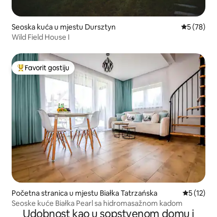
Seoska kuća u mjestu Dursztyn
prosječna o
5 (78)
Wild Field House I
Favorit gostiju
Glavni favorit gostiju
Početna stranica u mjestu Białka Tatrzańska
prosječna 
5 (12)
Seoske kuće Białka Pearl sa hidromasažnom kadom
Udobnost kao u sopstvenom domu i