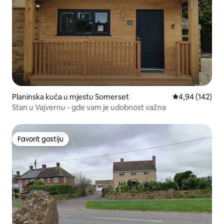
Planinska kuća u mjestu Somerset
prosječna ocjen
4,94 (142)
Stan u Vajvernu - gde vam je udobnost važna
Favorit gostiju
Favorit gostiju