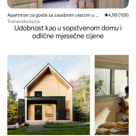
Apartman za goste sa zasebnim ulazom u mj
prosječna ocjen
4,99 (109)
estu Somerset
Trenerska kuća
Udobnost kao u sopstvenom domu i
odlične mjesečne cijene