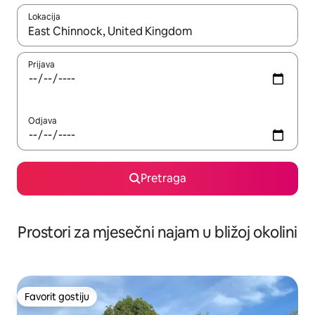
Lokacija
Kad su rezultati dostupni, možete da se krećete kroz njih pomoću 
Prijava
Odjava
Pretraga
Prostori za mjesečni najam u bližoj okolini
Favorit gostiju
Favorit gostiju