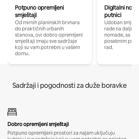
Potpuno opremljeni
Digitalni noma
smještaji
putnici
Od mirnih planinskih brvnara
Udoban smještaj
do praktičnih urbanih
rade na daljinu 
stanova, ovi dobro opremljeni
nomade, sa Wi-
smještaji imaju sve sadržaje
posebnim prost
koji su vam potrebni u vašem
rad.
domu.
Sadržaji i pogodnosti za duže boravke
Dobro opremljeni smještaji
Potpuno opremljeni prostori za najam uključuju