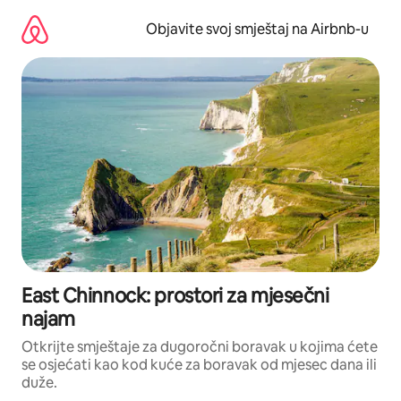
Pređi
na
Objavite svoj smještaj na Airbnb-u
sadržaj
East Chinnock: prostori za mjesečni
najam
Otkrijte smještaje za dugoročni boravak u kojima ćete
se osjećati kao kod kuće za boravak od mjesec dana ili
duže.