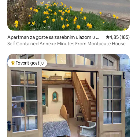
Apartman za goste sa zasebnim ulazom u mj
prosječna ocjen
4,85 (185)
estu Stoke-sub-Hamdon
Self Contained Annexe Minutes From Montacute House
Favorit gostiju
Glavni favorit gostiju