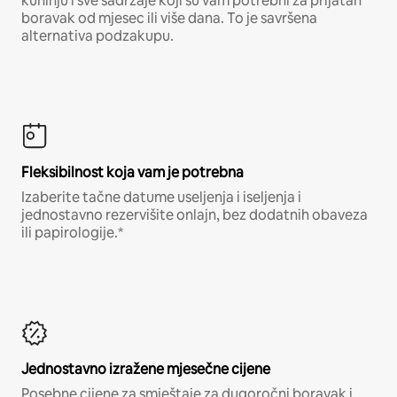
kuhinju i sve sadržaje koji su vam potrebni za prijatan
boravak od mjesec ili više dana. To je savršena
alternativa podzakupu.
Fleksibilnost koja vam je potrebna
Izaberite tačne datume useljenja i iseljenja i
jednostavno rezervišite onlajn, bez dodatnih obaveza
ili papirologije.*
Jednostavno izražene mjesečne cijene
Posebne cijene za smještaje za dugoročni boravak i