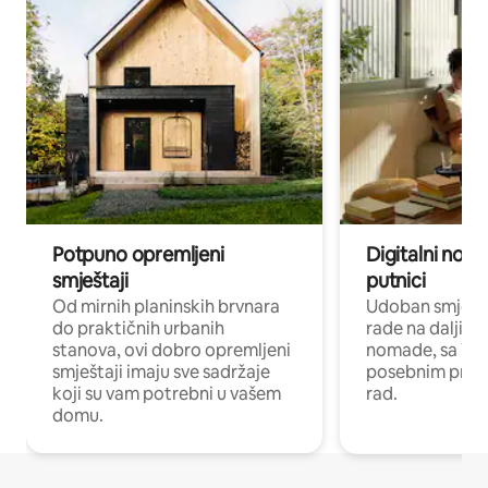
Potpuno opremljeni
Digitalni noma
smještaji
putnici
Od mirnih planinskih brvnara
Udoban smještaj
do praktičnih urbanih
rade na daljinu 
stanova, ovi dobro opremljeni
nomade, sa Wi-
smještaji imaju sve sadržaje
posebnim prost
koji su vam potrebni u vašem
rad.
domu.