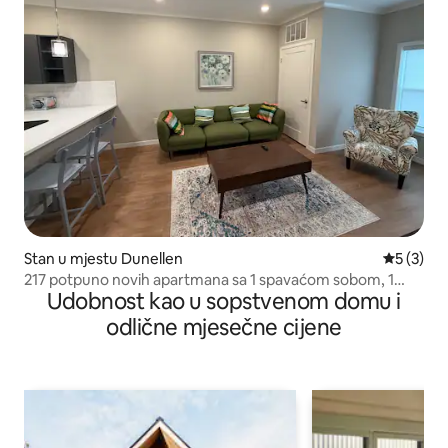
Stan u mjestu Dunellen
prosječna
5 (3)
217 potpuno novih apartmana sa 1 spavaćom sobom, 1
Udobnost kao u sopstvenom domu i
kupatilom, 1 kuhinjom
odlične mjesečne cijene