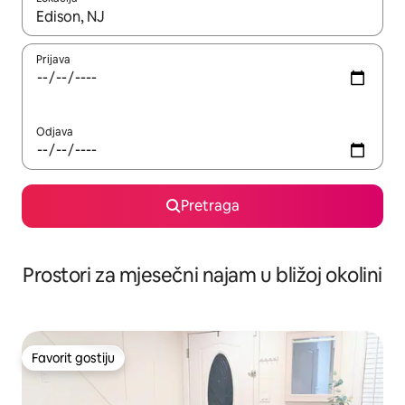
Kad su rezultati dostupni, možete da se krećete kroz njih pomoću 
Prijava
Odjava
Pretraga
Prostori za mjesečni najam u bližoj okolini
Favorit gostiju
Favorit gostiju