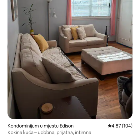
Kondominijum u mjestu Edison
prosječna ocjen
4,87 (104)
Kokina kuća – udobna, prijatna, intimna