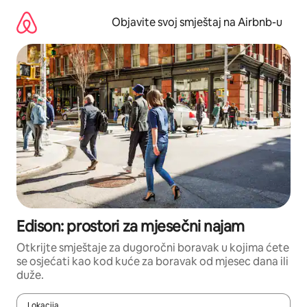
Pređi
na
Objavite svoj smještaj na Airbnb-u
sadržaj
Edison: prostori za mjesečni najam
Otkrijte smještaje za dugoročni boravak u kojima ćete
se osjećati kao kod kuće za boravak od mjesec dana ili
duže.
Lokacija