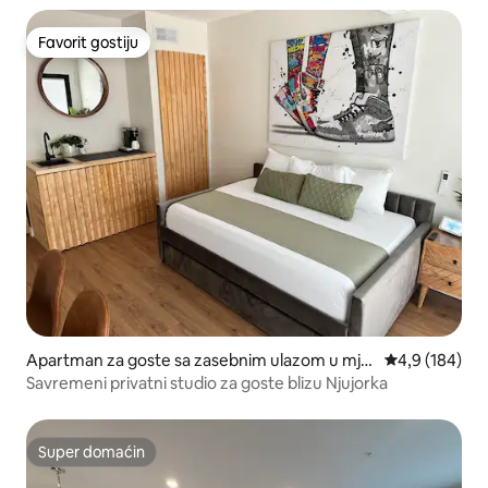
Favorit gostiju
Favorit gostiju
Apartman za goste sa zasebnim ulazom u mje
prosječna ocje
4,9 (184)
stu Sayreville
Savremeni privatni studio za goste blizu Njujorka
Super domaćin
Super domaćin