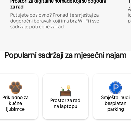
Prostori za digitalne nomade koji su pogodni
T
za rad
A
Putujete poslovno? Pronađite smještaj za
i
dugoročni boravak koji ima brz Wi-Fi i sve
p
sadržaje potrebne za rad.
Popularni sadržaji za mjesečni najam
Prikladno za
Smještaj nudi
Prostor za rad
kućne
besplatan
na laptopu
ljubimce
parking