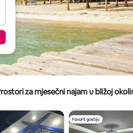
rostori za mjesečni najam u bližoj okoli
Favorit gostiju
Favorit gostiju