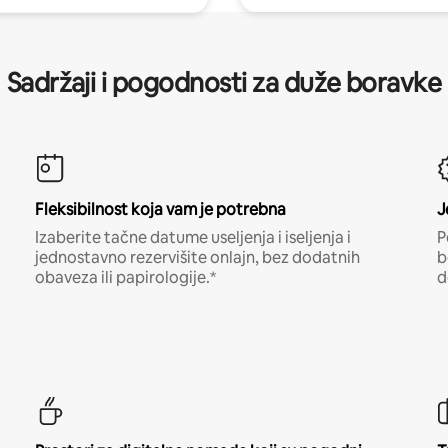
Sadržaji i pogodnosti za duže boravke
Fleksibilnost koja vam je potrebna
J
Izaberite tačne datume useljenja i iseljenja i
P
jednostavno rezervišite onlajn, bez dodatnih
b
obaveza ili papirologije.*
d