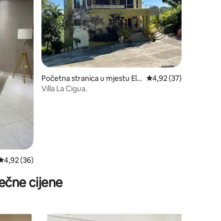
Početna stranica u mjestu El
prosječna ocjena 4,92 
4,92 (37)
Caobal
Villa La Cigua.
prosječna ocjena 4,92 od 5, recenzija: 36
4,92 (36)
ečne cijene