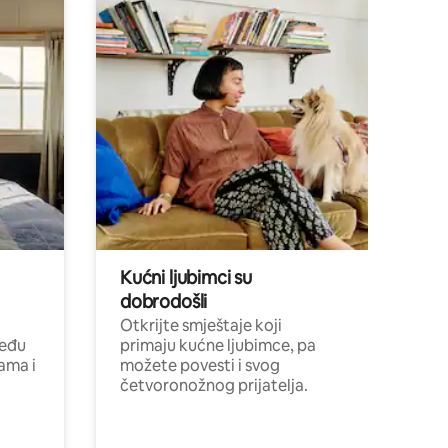
Kućni ljubimci su
dobrodošli
Otkrijte smještaje koji
među
primaju kućne ljubimce, pa
cama i
možete povesti i svog
četvoronožnog prijatelja.