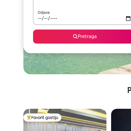
Odjava
Pretraga
P
Favorit gostiju
Glavni favorit gostiju