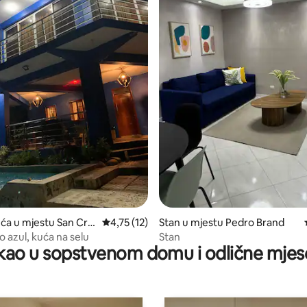
d 5, recenzija: 40
ća u mjestu San Cris
prosječna ocjena 4,75 od 5, recenzija: 12
4,75 (12)
Stan u mjestu Pedro Brand
o azul, kuća na selu
Stan
ao u sopstvenom domu i odlične mjes