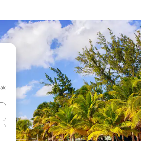
vak
oz njih pomoću strelica nagore i nadolje, kao i da ih istražujte dodirom