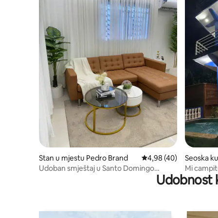
Stan u mjestu Pedro Brand
prosječna ocjena 4,98 o
4,98 (40)
Seoska ku
tóbal
Udoban smještaj u Santo Domingo
Mi campit
Udobnost k
Oesteu