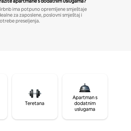
ražite apartmane s dodatnim uslugama?
irbnb ima potpuno opremljene smještaje
dealne za zaposlene, poslovni smještaj i
otrebe preseljenja.
Apartman s
Teretana
dodatnim
uslugama