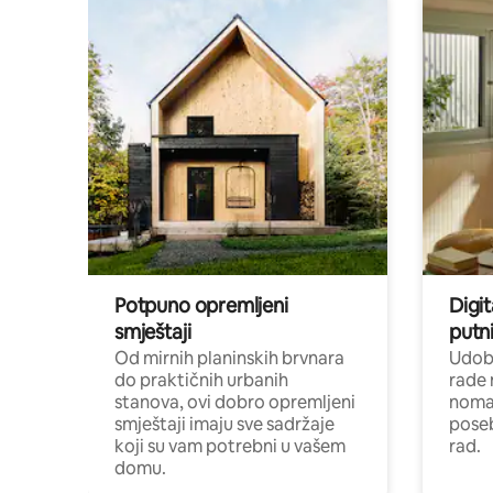
Potpuno opremljeni
Digit
smještaji
putni
Od mirnih planinskih brvnara
Udoba
do praktičnih urbanih
rade 
stanova, ovi dobro opremljeni
nomad
smještaji imaju sve sadržaje
poseb
koji su vam potrebni u vašem
rad.
domu.