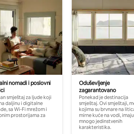
alni nomadi i poslovni
Oduševljenje
ci
zagarantovano
n smještaj za ljude koji
Ponekad je destinacija
na daljinu i digitalne
smještaj. Ovi smještaji, 
e, sa Wi-Fi mrežom i
kojima su brvnare na liti
nim prostorijama za
mirne kuće na vodi, imaju
mnogo jedinstvenih
karakteristika.