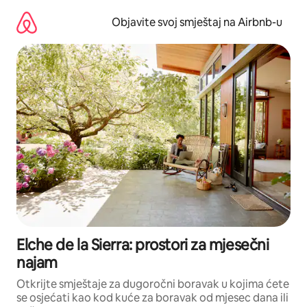
Pređi
na
Objavite svoj smještaj na Airbnb-u
sadržaj
Elche de la Sierra: prostori za mjesečni
najam
Otkrijte smještaje za dugoročni boravak u kojima ćete
se osjećati kao kod kuće za boravak od mjesec dana ili