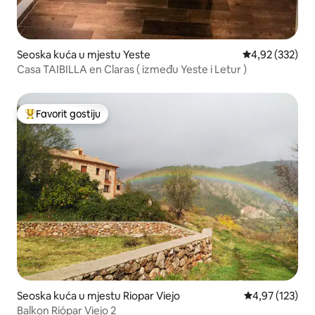
Seoska kuća u mjestu Yeste
prosječna ocjen
4,92 (332)
Casa TAIBILLA en Claras ( između Yeste i Letur )
Favorit gostiju
Glavni favorit gostiju
Seoska kuća u mjestu Riopar Viejo
prosječna ocjen
4,97 (123)
Balkon Riópar Viejo 2