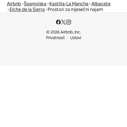
Airbnb
Španjolska
Kastilja-La Mancha
Albacete
Elche de la Sierra
Prostori za mjesečni najam
© 2026 Airbnb, Inc.
Privatnost
Uslovi