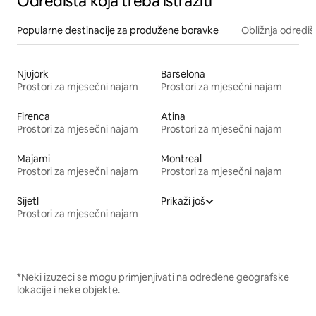
Odredišta koja treba istražiti
Popularne destinacije za produžene boravke
Obližnja odrediš
Njujork
Barselona
Prostori za mjesečni najam
Prostori za mjesečni najam
Firenca
Atina
Prostori za mjesečni najam
Prostori za mjesečni najam
Majami
Montreal
Prostori za mjesečni najam
Prostori za mjesečni najam
Sijetl
Prikaži još
Prostori za mjesečni najam
*Neki izuzeci se mogu primjenjivati na određene geografske
lokacije i neke objekte.