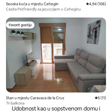
Seoska kuća u mjestu Cehegín
prosječna ocjen
4,94 (106)
Casita Petfriendly sa jacuzzijem u Cehegínu
Favorit gostiju
Favorit gostiju
Stan u mjestu Caravaca de la Cruz
prosječna 
5 (11)
Tri balkona
Udobnost kao u sopstvenom domu i