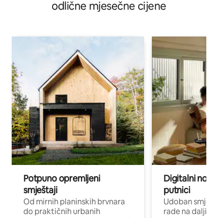
odlične mjesečne cijene
Potpuno opremljeni
Digitalni noma
smještaji
putnici
Od mirnih planinskih brvnara
Udoban smještaj
do praktičnih urbanih
rade na daljinu 