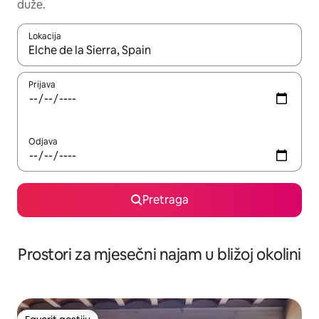
duže.
Lokacija
Kad su rezultati dostupni, možete da se krećete kroz njih pomoću 
Prijava
Odjava
Pretraga
Prostori za mjesečni najam u bližoj okolini