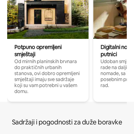
Potpuno opremljeni
Digitalni noma
smještaji
putnici
Od mirnih planinskih brvnara
Udoban smještaj
do praktičnih urbanih
rade na daljinu 
stanova, ovi dobro opremljeni
nomade, sa Wi-
smještaji imaju sve sadržaje
posebnim prost
koji su vam potrebni u vašem
rad.
domu.
Sadržaji i pogodnosti za duže boravke