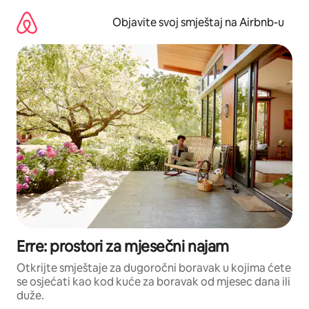
Pređi
na
Objavite svoj smještaj na Airbnb-u
sadržaj
Erre: prostori za mjesečni najam
Otkrijte smještaje za dugoročni boravak u kojima ćete
se osjećati kao kod kuće za boravak od mjesec dana ili
duže.