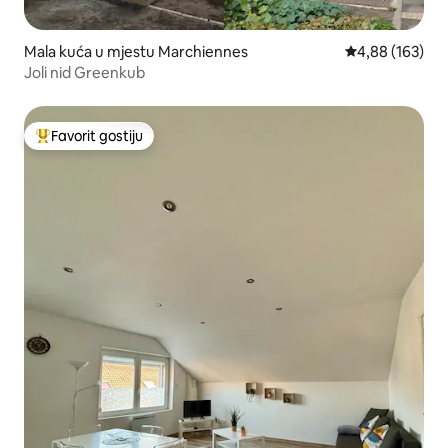
Mala kuća u mjestu Marchiennes
prosječna ocjen
4,88 (163)
Joli nid Greenkub
Favorit gostiju
Glavni favorit gostiju