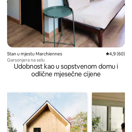
Stan u mjestu Marchiennes
prosječna ocj
4,9 (60)
Garsonjera na selu
Udobnost kao u sopstvenom domu i
odlične mjesečne cijene