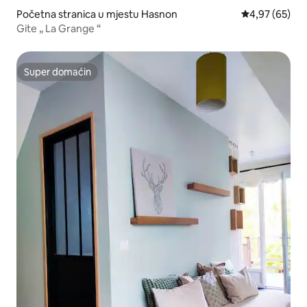
Početna stranica u mjestu Hasnon
prosječna ocje
4,97 (65)
Gite „ La Grange “
Super domaćin
Super domaćin