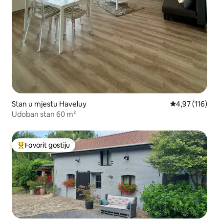
Stan u mjestu Haveluy
prosječna ocjen
4,97 (116)
Udoban stan 60 m²
Favorit gostiju
Glavni favorit gostiju