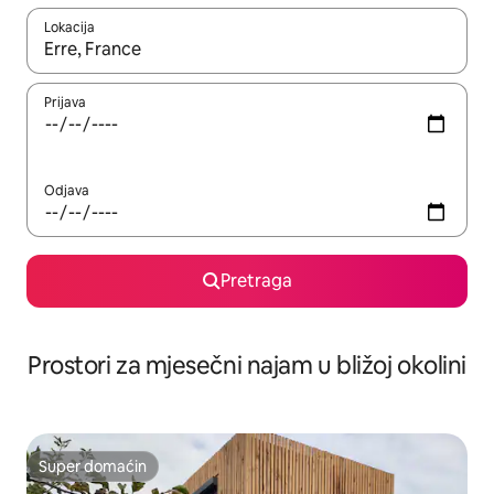
Lokacija
Kad su rezultati dostupni, možete da se krećete kroz njih pomoću 
Prijava
Odjava
Pretraga
Prostori za mjesečni najam u bližoj okolini
Super domaćin
Super domaćin