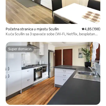
Početna stranica u mjestu Scullin
prosječna ocjen
4,85 (198)
Kuća Scullin sa 3 spavaće sobe (Wi-Fi, Netflix, besplatan
parking)
Super domaćin
Super domaćin