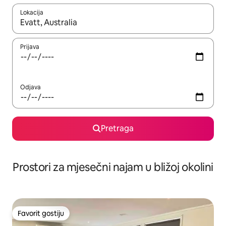
Lokacija
Kad su rezultati dostupni, možete da se krećete kroz njih pomoću 
Prijava
Odjava
Pretraga
Prostori za mjesečni najam u bližoj okolini
Favorit gostiju
Favorit gostiju