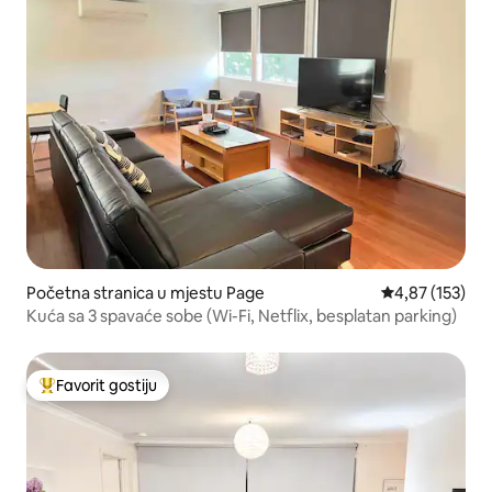
Početna stranica u mjestu Page
prosječna ocjen
4,87 (153)
Kuća sa 3 spavaće sobe (Wi-Fi, Netflix, besplatan parking)
Favorit gostiju
Glavni favorit gostiju