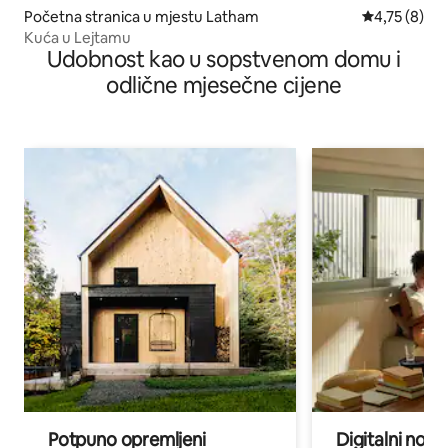
Početna stranica u mjestu Latham
prosječna oc
4,75 (8)
Kuća u Lejtamu
Udobnost kao u sopstvenom domu i
odlične mjesečne cijene
Potpuno opremljeni
Digitalni noma