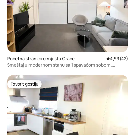
Početna stranica u mjestu Crace
prosječna ocje
4,93 (42)
Smeštaj u modernom stanu sa 1 spavaćom sobom,
kuhinjom i vešernicom
Favorit gostiju
Favorit gostiju