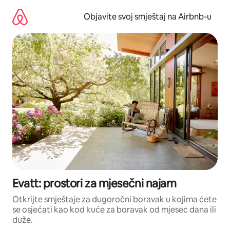
Pređi
na
Objavite svoj smještaj na Airbnb-u
sadržaj
Evatt: prostori za mjesečni najam
Otkrijte smještaje za dugoročni boravak u kojima ćete
se osjećati kao kod kuće za boravak od mjesec dana ili
duže.