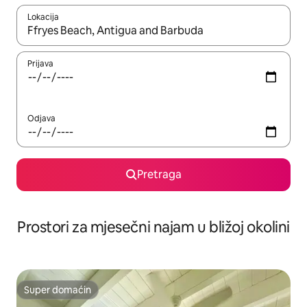
Lokacija
Kad su rezultati dostupni, možete da se krećete kroz njih pomoću 
Prijava
Odjava
Pretraga
Prostori za mjesečni najam u bližoj okolini
Super domaćin
Super domaćin