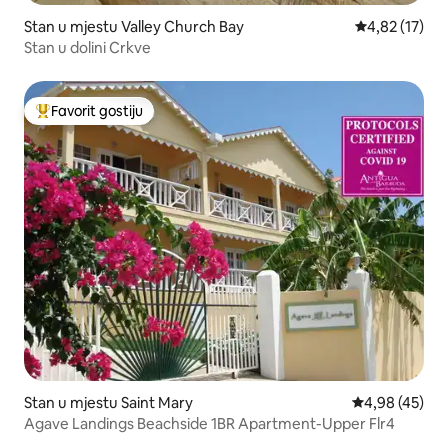
Stan u mjestu Valley Church Bay
prosječna ocj
4,82 (17)
Stan u dolini Crkve
Favorit gostiju
Glavni favorit gostiju
Stan u mjestu Saint Mary
prosječna ocje
4,98 (45)
Agave Landings Beachside 1BR Apartment-Upper Flr4