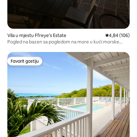
Vila u mjestu Ffreye's Estate
prosječna ocjen
4,84 (106)
Pogled na bazen sa pogledom na more u kući morske
zvezde
Favorit gostiju
Favorit gostiju