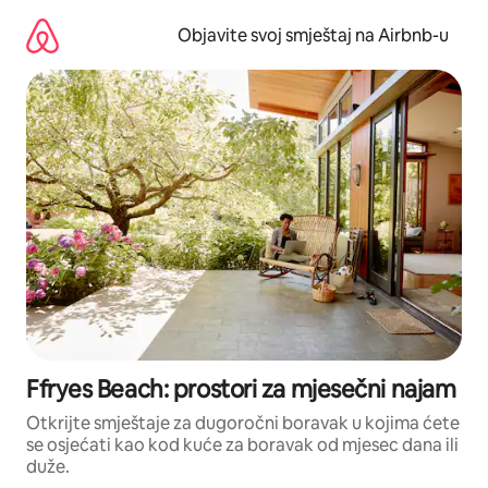
Pređi
na
Objavite svoj smještaj na Airbnb-u
sadržaj
Ffryes Beach: prostori za mjesečni najam
Otkrijte smještaje za dugoročni boravak u kojima ćete
se osjećati kao kod kuće za boravak od mjesec dana ili
duže.