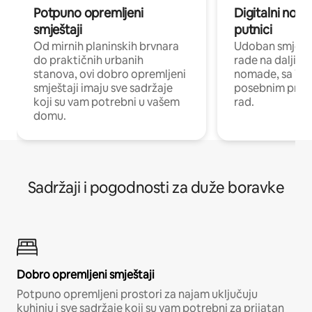
Potpuno opremljeni
Digitalni noma
smještaji
putnici
Od mirnih planinskih brvnara
Udoban smještaj
do praktičnih urbanih
rade na daljinu 
stanova, ovi dobro opremljeni
nomade, sa Wi-
smještaji imaju sve sadržaje
posebnim prost
koji su vam potrebni u vašem
rad.
domu.
Sadržaji i pogodnosti za duže boravke
Dobro opremljeni smještaji
Potpuno opremljeni prostori za najam uključuju
kuhinju i sve sadržaje koji su vam potrebni za prijatan