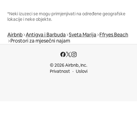
*Neki izuzeci se mogu primjenjivati na određene geografske
lokacije i neke objekte.
Airbnb
Antigva i Barbuda
Sveta Marija
Ffryes Beach
Prostori za mjesečni najam
© 2026 Airbnb, Inc.
Privatnost
Uslovi