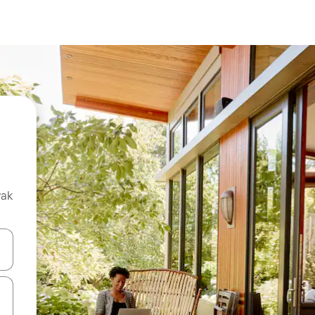
vak
oz njih pomoću strelica nagore i nadolje, kao i da ih istražujte dodirom