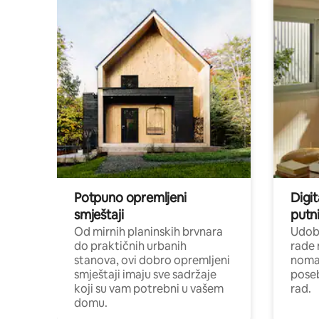
Potpuno opremljeni
Digit
smještaji
putni
Od mirnih planinskih brvnara
Udoba
do praktičnih urbanih
rade 
stanova, ovi dobro opremljeni
nomad
smještaji imaju sve sadržaje
poseb
koji su vam potrebni u vašem
rad.
domu.