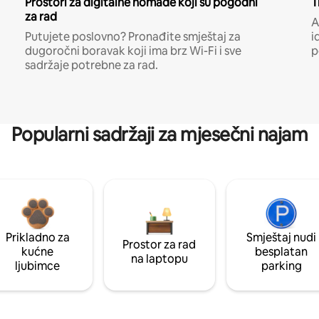
Prostori za digitalne nomade koji su pogodni
T
za rad
A
Putujete poslovno? Pronađite smještaj za
i
dugoročni boravak koji ima brz Wi-Fi i sve
p
sadržaje potrebne za rad.
Popularni sadržaji za mjesečni najam
Prikladno za
Smještaj nudi
Prostor za rad
kućne
besplatan
na laptopu
ljubimce
parking