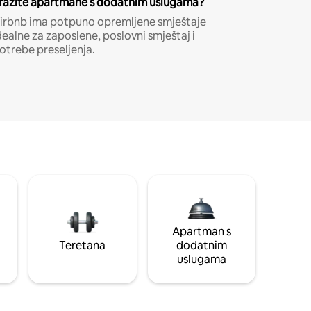
ražite apartmane s dodatnim uslugama?
irbnb ima potpuno opremljene smještaje
dealne za zaposlene, poslovni smještaj i
otrebe preseljenja.
Apartman s
Teretana
dodatnim
uslugama