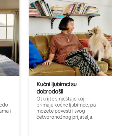
Kućni ljubimci su
dobrodošli
Otkrijte smještaje koji
među
primaju kućne ljubimce, pa
cama i
možete povesti i svog
četvoronožnog prijatelja.