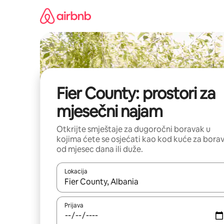
Pređi
na
sadržaj
Fier County: prostori za
mjesečni najam
Otkrijte smještaje za dugoročni boravak u
kojima ćete se osjećati kao kod kuće za bora
od mjesec dana ili duže.
Lokacija
Kad su rezultati dostupni, možete da se krećete kr
Prijava