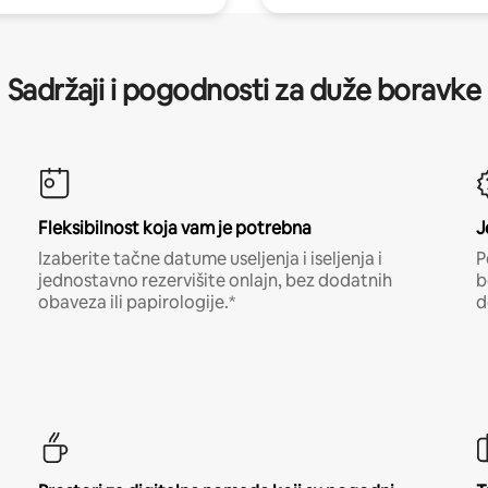
Sadržaji i pogodnosti za duže boravke
Fleksibilnost koja vam je potrebna
J
Izaberite tačne datume useljenja i iseljenja i
P
jednostavno rezervišite onlajn, bez dodatnih
b
obaveza ili papirologije.*
d