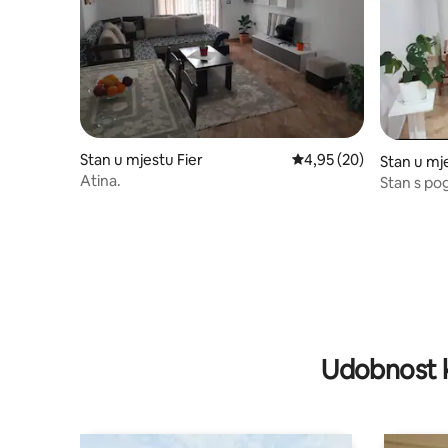
Stan u mjestu Fier
prosječna ocjena 4,95 o
4,95 (20)
Stan u mj
Atina.
Stan s po
Udobnost k