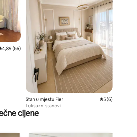
prosječna ocjena 4,89 od 5, recenzija: 56
4,89 (56)
Stan u mjestu Fier
prosječna ocjena 5
5 (6)
Luksuzni stanovi
ečne cijene