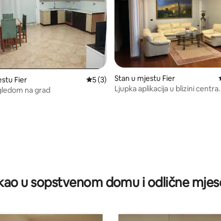
Stan u mjestu Fier
d 5, recenzija: 20
estu Fier
prosječna ocjena 5 od 5, recenzija: 3
5 (3)
Ljupka aplikacija u blizini centra.
gledom na grad
ao u sopstvenom domu i odlične mjes