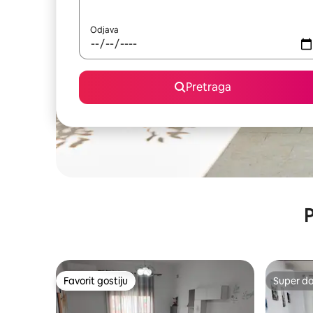
Odjava
Pretraga
P
Favorit gostiju
Super d
Favorit gostiju
Super d