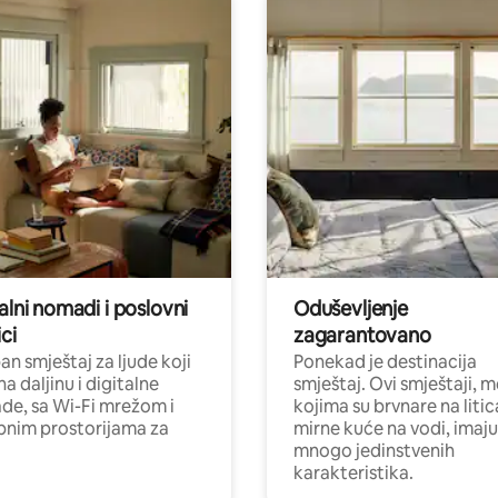
alni nomadi i poslovni
Oduševljenje
ci
zagarantovano
n smještaj za ljude koji
Ponekad je destinacija
na daljinu i digitalne
smještaj. Ovi smještaji, 
e, sa Wi-Fi mrežom i
kojima su brvnare na liti
nim prostorijama za
mirne kuće na vodi, imaju
mnogo jedinstvenih
karakteristika.