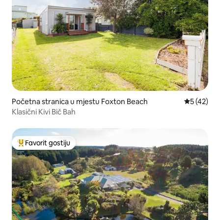
Početna stranica u mjestu Foxton Beach
prosječna 
5 (42)
Klasični Kivi Bič Bah
Favorit gostiju
Glavni favorit gostiju