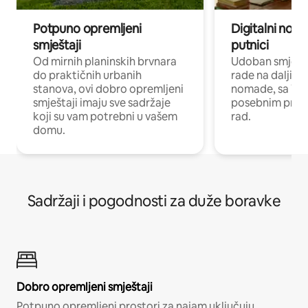
Potpuno opremljeni
Digitalni noma
smještaji
putnici
Od mirnih planinskih brvnara
Udoban smještaj
do praktičnih urbanih
rade na daljinu 
stanova, ovi dobro opremljeni
nomade, sa Wi-
smještaji imaju sve sadržaje
posebnim prost
koji su vam potrebni u vašem
rad.
domu.
Sadržaji i pogodnosti za duže boravke
Dobro opremljeni smještaji
Potpuno opremljeni prostori za najam uključuju