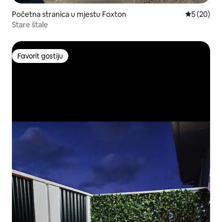
Početna stranica u mjestu Foxton
prosječna o
5 (20)
Stare štale
Favorit gostiju
Favorit gostiju