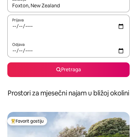
Kad su rezultati dostupni, možete da se krećete kroz njih pomoću 
Prijava
Odjava
Pretraga
Prostori za mjesečni najam u bližoj okolini
Favorit gostiju
Glavni favorit gostiju