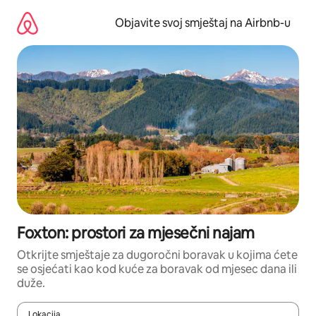
Pređi
na
Objavite svoj smještaj na Airbnb-u
sadržaj
Foxton: prostori za mjesečni najam
Otkrijte smještaje za dugoročni boravak u kojima ćete
se osjećati kao kod kuće za boravak od mjesec dana ili
duže.
Lokacija