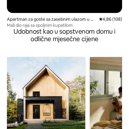
Apartman za goste sa zasebnim ulazom u mj
prosječna ocjen
4,86 (108)
estu Himatangi Beach
Mali dio raja sa spoljnim kupatilom
Udobnost kao u sopstvenom domu i
odlične mjesečne cijene