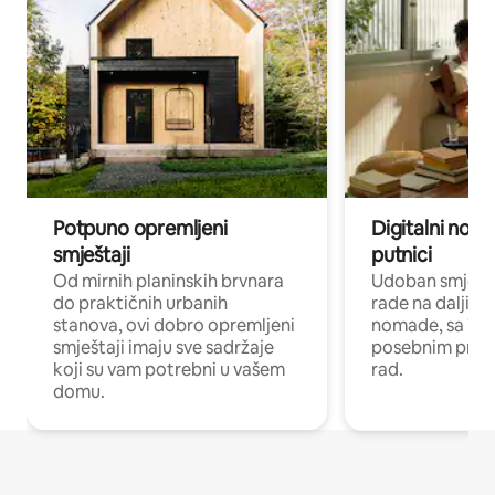
Potpuno opremljeni
Digitalni noma
smještaji
putnici
Od mirnih planinskih brvnara
Udoban smještaj
do praktičnih urbanih
rade na daljinu 
stanova, ovi dobro opremljeni
nomade, sa Wi-
smještaji imaju sve sadržaje
posebnim prost
koji su vam potrebni u vašem
rad.
domu.