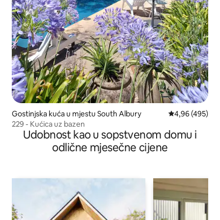
Gostinjska kuća u mjestu South Albury
prosječna ocjen
4,96 (495)
229 - Kućica uz bazen
Udobnost kao u sopstvenom domu i
odlične mjesečne cijene