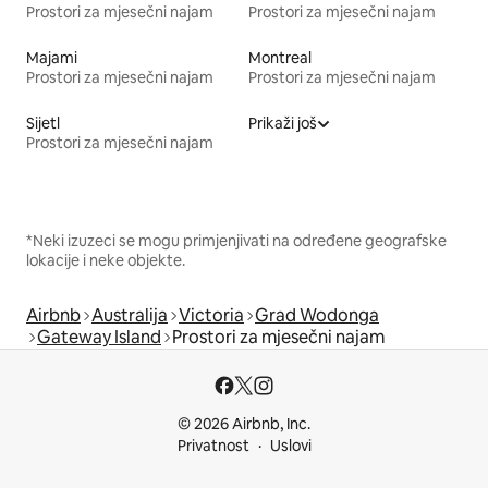
Prostori za mjesečni najam
Prostori za mjesečni najam
Majami
Montreal
Prostori za mjesečni najam
Prostori za mjesečni najam
Sijetl
Prikaži još
Prostori za mjesečni najam
*Neki izuzeci se mogu primjenjivati na određene geografske
lokacije i neke objekte.
Airbnb
Australija
Victoria
Grad Wodonga
Gateway Island
Prostori za mjesečni najam
© 2026 Airbnb, Inc.
Privatnost
Uslovi