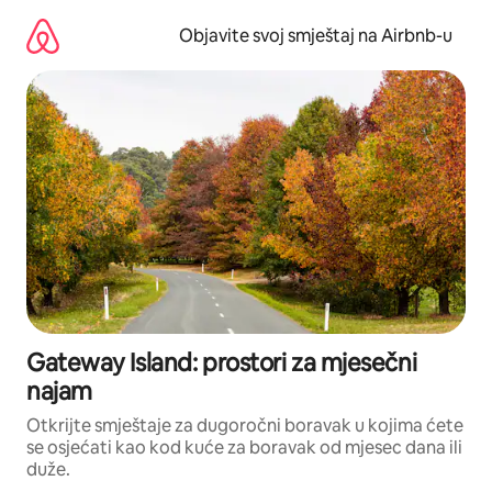
Pređi
na
Objavite svoj smještaj na Airbnb-u
sadržaj
Gateway Island: prostori za mjesečni
najam
Otkrijte smještaje za dugoročni boravak u kojima ćete
se osjećati kao kod kuće za boravak od mjesec dana ili
duže.