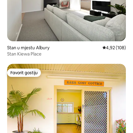
Stan u mjestu Albury
prosječna ocjen
4,92 (108)
Stan Kiewa Place
Favorit gostiju
Favorit gostiju