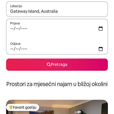
Lokacija
Kad su rezultati dostupni, možete da se krećete kroz njih pomoću 
Prijava
Odjava
Pretraga
Prostori za mjesečni najam u bližoj okolini
Favorit gostiju
Glavni favorit gostiju