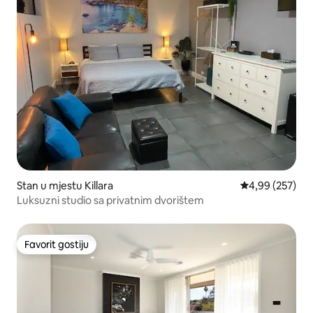
Stan u mjestu Killara
prosječna ocjen
4,99 (257)
Luksuzni studio sa privatnim dvorištem
Favorit gostiju
Favorit gostiju