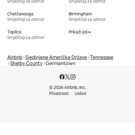
Smještaji za odmor
Smještaji za odmor
Chattanooga
Birmingham
Smještaji za odmor
Smještaji za odmor
Toplice
Prikaži još
Smještaji za odmor
Airbnb
Sjedinjene Američke Države
Tennessee
Shelby County
Germantown
© 2026 Airbnb, Inc.
Privatnost
Uslovi