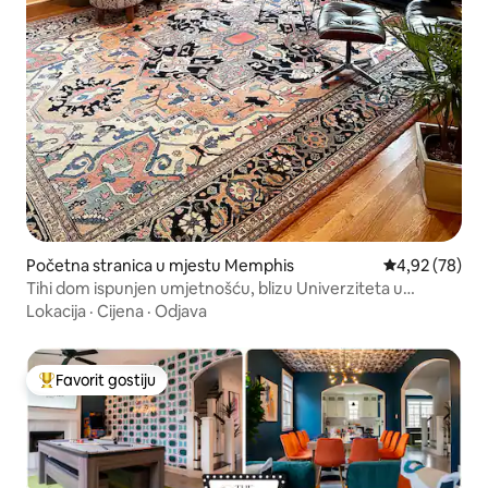
Početna stranica u mjestu Memphis
prosječna ocje
4,92 (78)
Tihi dom ispunjen umjetnošću, blizu Univerziteta u
Mičigenu, pun šarma!
Lokacija
·
Cijena
·
Odjava
Favorit gostiju
Glavni favorit gostiju