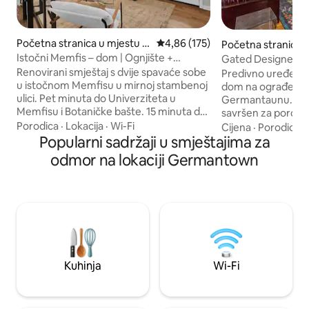
Početna stranica u mjestu M
prosječna ocjena 4,86 od 5, rece
4,86 (175)
Početna stranica 
emphis
emphis
Istočni Memfis – dom | Ognjište +
Gated Designer 
dvorište | Kućni ljubimci su dozvoljeni
Home
Renovirani smještaj s dvije spavaće sobe
Predivno uređen i
u istočnom Memfisu u mirnoj stambenoj
dom na ograđenom
ulici. Pet minuta do Univerziteta u
Germantaunu. Ovaj
Memfisu i Botaničke bašte. 15 minuta do
savršen za porodič
Grejslenda. 20 minuta do ulice Bil i centra
putovanja. Samo 5
Porodica
·
Lokacija
·
Wi-Fi
Cijena
·
Porodica
·
grada. Vrhunac: potpuno ograđeno
Popularni sadržaji u smještajima za
Germantowna, aut
dvorište sa ognjištem, savršeno za
sjedišta FedEx-a.
odmor na lokaciji Germantown
kućne ljubimce i večernje roštiljanje.
dijelu grada na vel
Dvije spavaće sobe sa bračnim
dnevnim boravkom 
krevetima (širine 150–179 cm), futon za
otvorenom. Ovaj 
dodatne goste i potpuno opremljena
pohvaliti teretano
kuhinja. Samostalna prijava putem
sigurnim parking
elektronske brave. Natkriveni parking.
sistemom bezbjedn
Brzi Wi-Fi. Mašina za pranje i sušenje
prostora za širenj
veša u smještaju. Kućni ljubimci su
kuhinjom. Ovaj obj
Kuhinja
Wi-Fi
dobrodošli, bez naknade za kućne
velike grupe ili do
ljubimce.