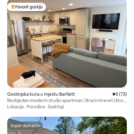
Favorit gostiju
Glavni favorit gostiju
Gostinjska kuća u mjestu Bartlett
prosječna 
5 (73)
Bezbjedan moderni studio apartman | Bračni krevet (širok
180-220 cm) • Kuhinja
Lokacija
·
Porodica
·
Sadržaji
Super domaćin
Super domaćin