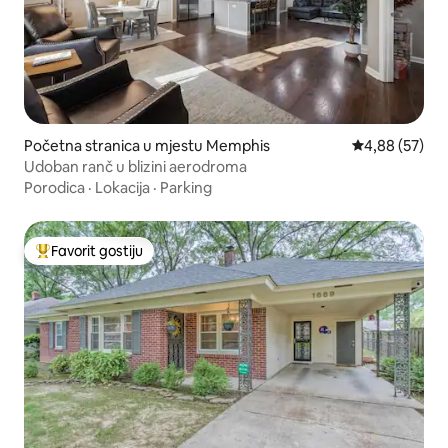
Početna stranica u mjestu Memphis
prosječna ocje
4,88 (57)
Udoban ranč u blizini aerodroma
Porodica
·
Lokacija
·
Parking
Favorit gostiju
Glavni favorit gostiju