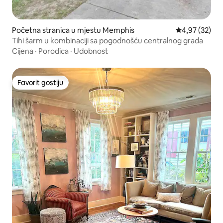
Početna stranica u mjestu Memphis
prosječna ocje
4,97 (32)
Tihi šarm u kombinaciji sa pogodnošću centralnog grada
Cijena
·
Porodica
·
Udobnost
Favorit gostiju
Favorit gostiju