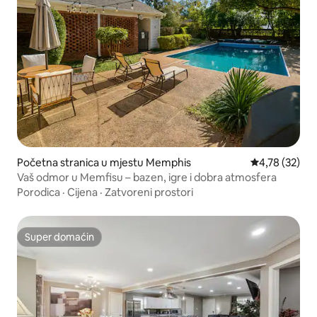
Početna stranica u mjestu Memphis
prosječna ocje
4,78 (32)
Vaš odmor u Memfisu – bazen, igre i dobra atmosfera
Porodica
·
Cijena
·
Zatvoreni prostori
Super domaćin
Super domaćin