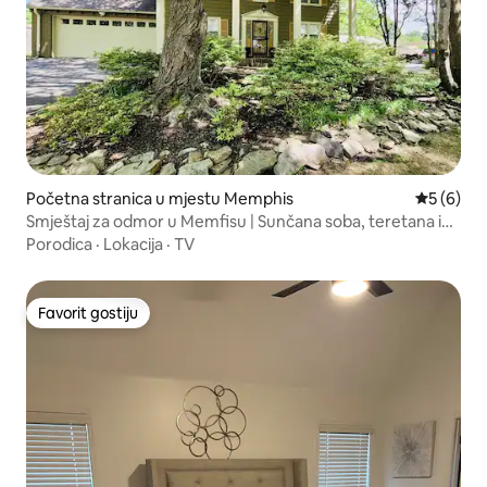
Početna stranica u mjestu Memphis
prosječna
5 (6)
Smještaj za odmor u Memfisu | Sunčana soba, teretana i
opuštajuća atmosfera
Porodica
·
Lokacija
·
TV
Favorit gostiju
Favorit gostiju