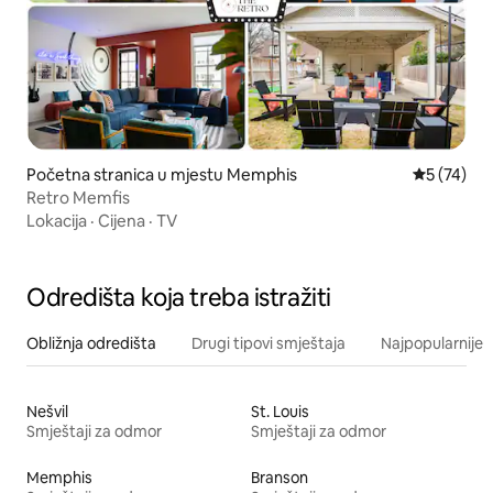
Početna stranica u mjestu Memphis
prosječna 
5 (74)
Retro Memfis
Lokacija
·
Cijena
·
TV
Odredišta koja treba istražiti
Obližnja odredišta
Drugi tipovi smještaja
Najpopularnije z
Nešvil
St. Louis
Smještaji za odmor
Smještaji za odmor
Memphis
Branson