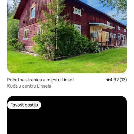
Početna stranica u mjestu Linsell
prosječna ocj
4,92 (13)
Kuća u centru Linsela
Favorit gostiju
Favorit gostiju