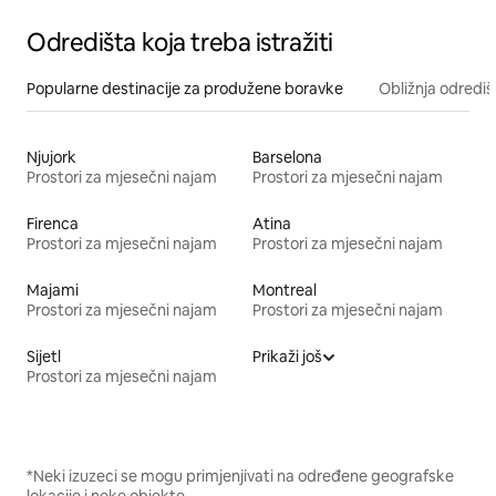
Odredišta koja treba istražiti
Popularne destinacije za produžene boravke
Obližnja odrediš
Njujork
Barselona
Prostori za mjesečni najam
Prostori za mjesečni najam
Firenca
Atina
Prostori za mjesečni najam
Prostori za mjesečni najam
Majami
Montreal
Prostori za mjesečni najam
Prostori za mjesečni najam
Sijetl
Prikaži još
Prostori za mjesečni najam
*Neki izuzeci se mogu primjenjivati na određene geografske
lokacije i neke objekte.