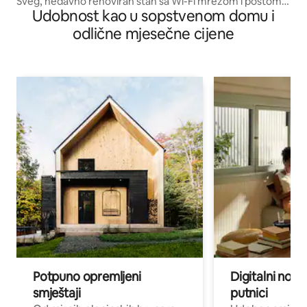
Sveg, nedavno renoviran stan sa Wi-Fi mrežom i postom
Udobnost kao u sopstvenom domu i
za punjenje
odlične mjesečne cijene
Potpuno opremljeni
Digitalni noma
smještaji
putnici