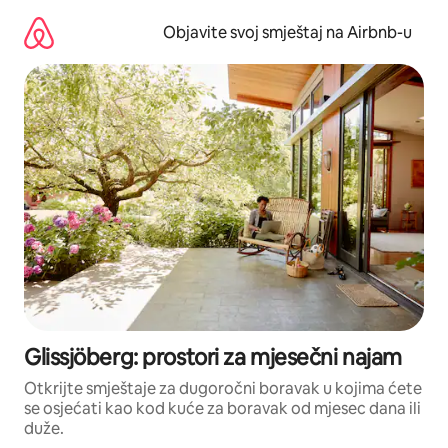
Pređi
na
Objavite svoj smještaj na Airbnb-u
sadržaj
Glissjöberg: prostori za mjesečni najam
Otkrijte smještaje za dugoročni boravak u kojima ćete
se osjećati kao kod kuće za boravak od mjesec dana ili
duže.