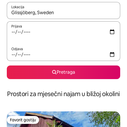
Lokacija
Kad su rezultati dostupni, možete da se krećete kroz njih pomoću 
Prijava
Odjava
Pretraga
Prostori za mjesečni najam u bližoj okolini
Favorit gostiju
Favorit gostiju