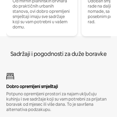
Od mirnih planinskih brvnara
Udoban smještaj
do praktičnih urbanih
rade na daljinu 
stanova, ovi dobro opremljeni
nomade, sa Wi-
smještaji imaju sve sadržaje
posebnim prost
koji su vam potrebni u vašem
rad.
domu.
Sadržaji i pogodnosti za duže boravke
Dobro opremljeni smještaji
Potpuno opremljeni prostori za najam uključuju
kuhinju i sve sadržaje koji su vam potrebni za prijatan
boravak od mjesec ili više dana. To je savršena
alternativa podzakupu.