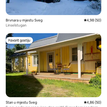
Brvnara u mjestu Sveg
prosječna ocje
4,98 (50)
Linselstugan
Favorit gostiju
Favorit gostiju
Stan u mjestu Sveg
prosječna ocje
4,86 (50)