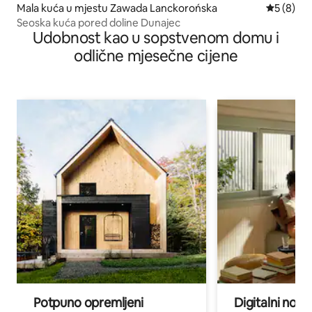
Mala kuća u mjestu Zawada Lanckorońska
prosječna
5 (8)
Seoska kuća pored doline Dunajec
Udobnost kao u sopstvenom domu i
odlične mjesečne cijene
Potpuno opremljeni
Digitalni noma