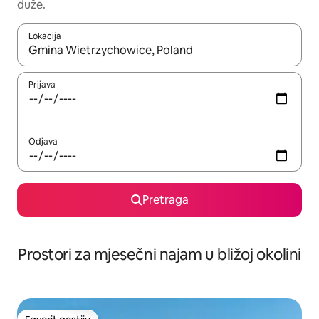
duže.
Lokacija
Kad su rezultati dostupni, možete da se krećete kroz njih pomoću 
Prijava
Odjava
Pretraga
Prostori za mjesečni najam u bližoj okolini