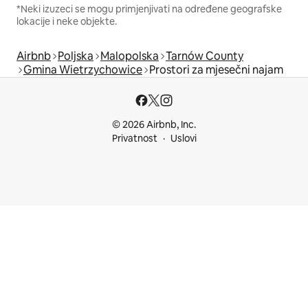
*Neki izuzeci se mogu primjenjivati na određene geografske
lokacije i neke objekte.
Airbnb
Poljska
Malopolska
Tarnów County
Gmina Wietrzychowice
Prostori za mjesečni najam
© 2026 Airbnb, Inc.
Privatnost
Uslovi