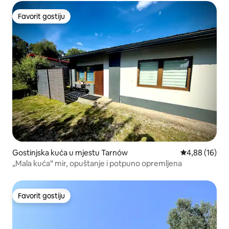
Favorit gostiju
Favorit gostiju
Gostinjska kuća u mjestu Tarnów
prosječna ocje
4,88 (16)
„Mala kuća“ mir, opuštanje i potpuno opremljena
Favorit gostiju
Favorit gostiju