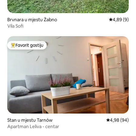
Brvnara u mjestu Żabno
prosječna ocj
4,89 (9)
Vila Sofi
Favorit gostiju
Glavni favorit gostiju
Stan u mjestu Tarnów
prosječna ocje
4,98 (94)
Apartman Leliva - centar