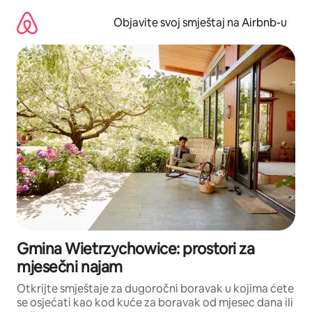
Pređi
na
Objavite svoj smještaj na Airbnb-u
sadržaj
Gmina Wietrzychowice: prostori za
mjesečni najam
Otkrijte smještaje za dugoročni boravak u kojima ćete
se osjećati kao kod kuće za boravak od mjesec dana ili