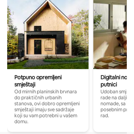
Potpuno opremljeni
Digitalni noma
smještaji
putnici
Od mirnih planinskih brvnara
Udoban smještaj
do praktičnih urbanih
rade na daljinu 
stanova, ovi dobro opremljeni
nomade, sa Wi-
smještaji imaju sve sadržaje
posebnim prost
koji su vam potrebni u vašem
rad.
domu.