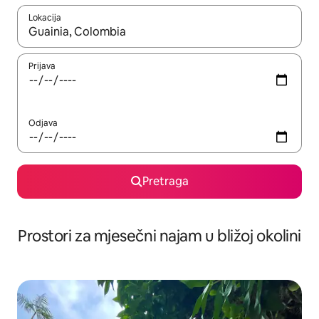
Lokacija
Kad su rezultati dostupni, možete da se krećete kroz njih pomoću 
Prijava
Odjava
Pretraga
Prostori za mjesečni najam u bližoj okolini