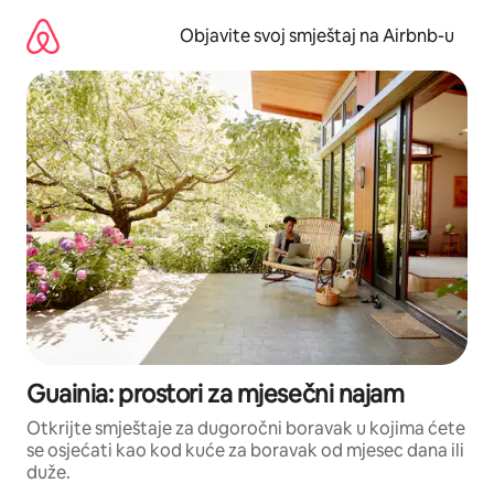
Pređi
na
Objavite svoj smještaj na Airbnb-u
sadržaj
Guainia: prostori za mjesečni najam
Otkrijte smještaje za dugoročni boravak u kojima ćete
se osjećati kao kod kuće za boravak od mjesec dana ili
duže.