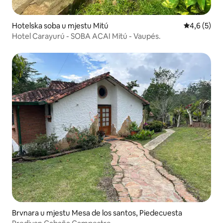
Hotelska soba u mjestu Mitú
prosječna o
4,6 (5)
Hotel Carayurú - SOBA ACAI Mitú - Vaupés.
Brvnara u mjestu Mesa de los santos, Piedecuesta