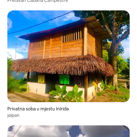
Predivan Cabaña Campestre
Privatna soba u mjestu Inírida
jaipan