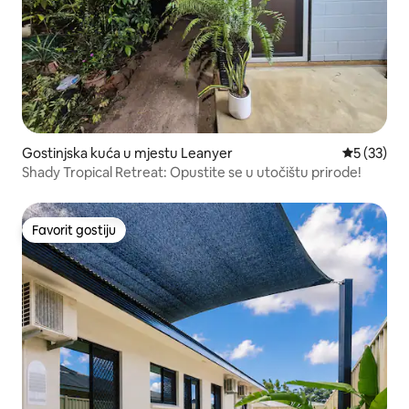
Gostinjska kuća u mjestu Leanyer
prosječna 
5 (33)
Shady Tropical Retreat: Opustite se u utočištu prirode!
Favorit gostiju
Favorit gostiju