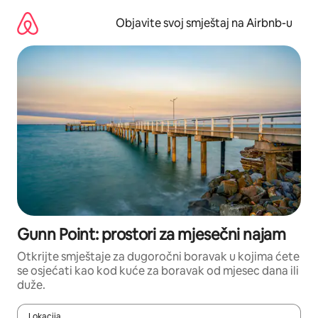
Pređi
na
Objavite svoj smještaj na Airbnb-u
sadržaj
Gunn Point: prostori za mjesečni najam
Otkrijte smještaje za dugoročni boravak u kojima ćete
se osjećati kao kod kuće za boravak od mjesec dana ili
duže.
Lokacija