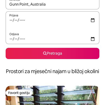
Kad su rezultati dostupni, možete da se krećete kroz njih pomoću 
Prijava
Odjava
Pretraga
Prostori za mjesečni najam u bližoj okolini
Favorit gostiju
Favorit gostiju