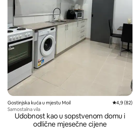
Gostinjska kuća u mjestu Moil
prosječna ocj
4,9 (82)
Samostalna vila
Udobnost kao u sopstvenom domu i
odlične mjesečne cijene