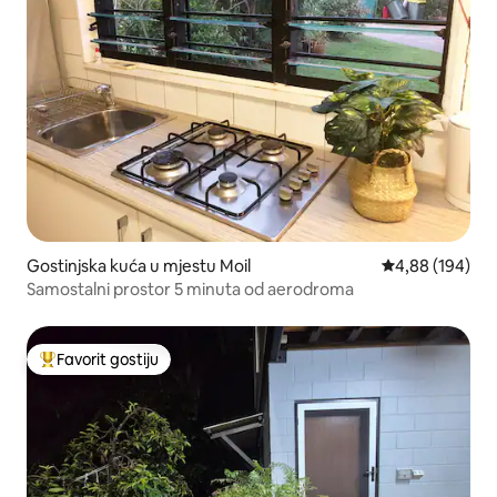
Gostinjska kuća u mjestu Moil
prosječna ocjen
4,88 (194)
Samostalni prostor 5 minuta od aerodroma
Favorit gostiju
Glavni favorit gostiju