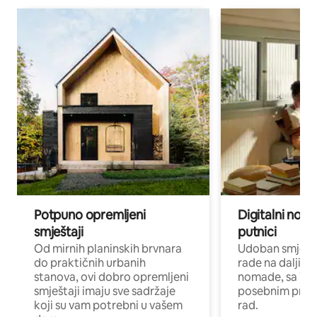
Potpuno opremljeni
Digitalni noma
smještaji
putnici
Od mirnih planinskih brvnara
Udoban smještaj
do praktičnih urbanih
rade na daljinu 
stanova, ovi dobro opremljeni
nomade, sa Wi-
smještaji imaju sve sadržaje
posebnim prost
koji su vam potrebni u vašem
rad.