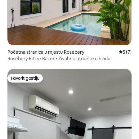
Početna stranica u mjestu Rosebery
prosječna
5 (7)
Rosebery Ritzy• Bazen• Živahno utočište u hladu
Favorit gostiju
Favorit gostiju