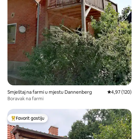
Smještaj na farmi u mjestu Dannenberg
prosječna ocjen
4,97 (120)
Boravak na farmi
Favorit gostiju
Glavni favorit gostiju