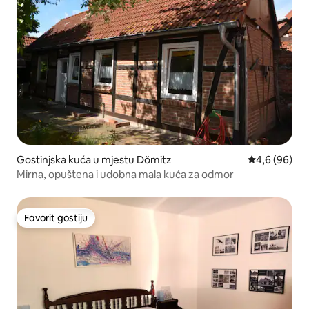
Gostinjska kuća u mjestu Dömitz
prosječna ocj
4,6 (96)
Mirna, opuštena i udobna mala kuća za odmor
Favorit gostiju
Favorit gostiju