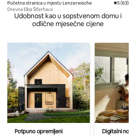
Početna stranica u mjestu Lenzerwische
prosječna o
5 (63)
Drevna Elba Šiferhaus
Udobnost kao u sopstvenom domu i
odlične mjesečne cijene
Potpuno opremljeni
Digitalni noma