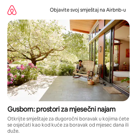
Pređi
na
Objavite svoj smještaj na Airbnb-u
sadržaj
Gusborn: prostori za mjesečni najam
Otkrijte smještaje za dugoročni boravak u kojima ćete
se osjećati kao kod kuće za boravak od mjesec dana ili
duže.