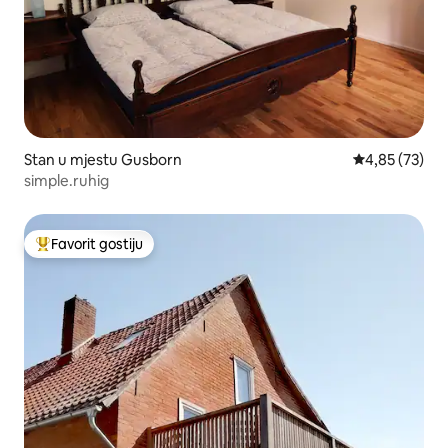
Stan u mjestu Gusborn
prosječna ocje
4,85 (73)
simple.ruhig
Favorit gostiju
Glavni favorit gostiju