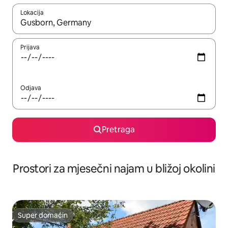
Lokacija
Kad su rezultati dostupni, možete da se krećete kroz njih pomoću 
Prijava
Odjava
Pretraga
Prostori za mjesečni najam u bližoj okolini
Super domaćin
Super domaćin