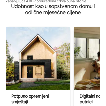
Zapanjujuća 4 BDR preuređena crkva puna istorije
Udobnost kao u sopstvenom domu i
odlične mjesečne cijene
Potpuno opremljeni
Digitalni noma
smještaji
putnici