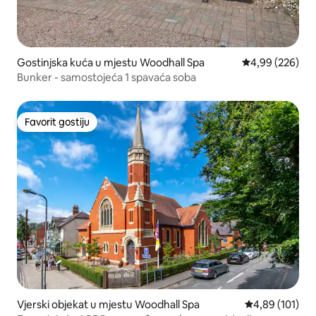
Gostinjska kuća u mjestu Woodhall Spa
prosječna ocjen
4,99 (226)
Bunker - samostojeća 1 spavaća soba
Favorit gostiju
Favorit gostiju
Vjerski objekat u mjestu Woodhall Spa
prosječna ocjen
4,89 (101)