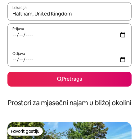
Lokacija
Kad su rezultati dostupni, možete da se krećete kroz njih pomoću 
Prijava
Odjava
Pretraga
Prostori za mjesečni najam u bližoj okolini
Favorit gostiju
Favorit gostiju