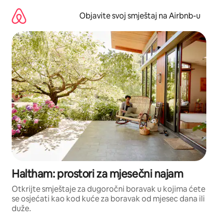
Pređi
na
Objavite svoj smještaj na Airbnb-u
sadržaj
Haltham: prostori za mjesečni najam
Otkrijte smještaje za dugoročni boravak u kojima ćete
se osjećati kao kod kuće za boravak od mjesec dana ili
duže.