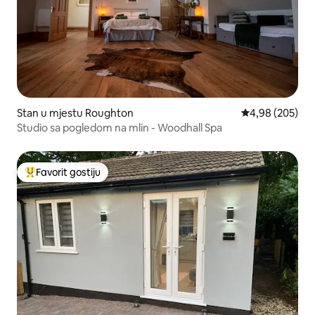
Stan u mjestu Roughton
prosječna ocjen
4,98 (205)
Studio sa pogledom na mlin - Woodhall Spa
Favorit gostiju
Glavni favorit gostiju