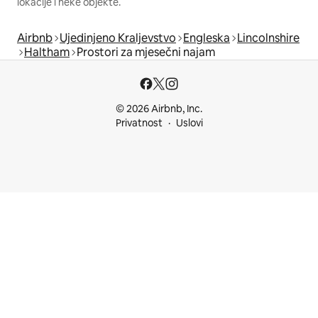
lokacije i neke objekte.
Airbnb
Ujedinjeno Kraljevstvo
Engleska
Lincolnshire
Haltham
Prostori za mjesečni najam
© 2026 Airbnb, Inc.
Privatnost
Uslovi