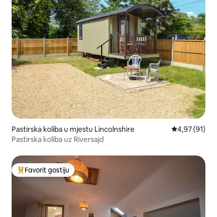
Pastirska koliba u mjestu Lincolnshire
prosječna ocje
4,97 (91)
Pastirska koliba uz Riversajd
Favorit gostiju
Glavni favorit gostiju