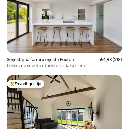
Smještaj na farmi u mjestu Foxton
prosječna ocjen
4,93 (218)
Luksuzno seosko utočište sa đakuzijem
Favorit gostiju
Glavni favorit gostiju