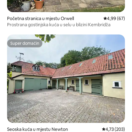
Početna stranica u mjestu Orwell
prosječna ocje
4,99 (67)
Prostrana gostinjska kuća u selu u blizini Kembridža
Super domaćin
Super domaćin
Seoska kuća u mjestu Newton
prosječna ocjen
4,73 (203)