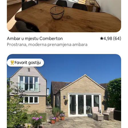
Ambar u mjestu Comberton
prosječna ocje
4,98 (64)
Prostrana, moderna prenamjena ambara
Favorit gostiju
Glavni favorit gostiju