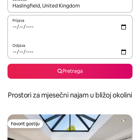
Kad su rezultati dostupni, možete da se krećete kroz njih pomoću 
Prijava
Odjava
Pretraga
Prostori za mjesečni najam u bližoj okolini
Favorit gostiju
Favorit gostiju