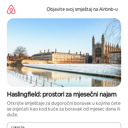
Pređi
na
Objavite svoj smještaj na Airbnb-u
sadržaj
Haslingfield: prostori za mjesečni najam
Otkrijte smještaje za dugoročni boravak u kojima ćete
se osjećati kao kod kuće za boravak od mjesec dana ili
duže.
Lokacija