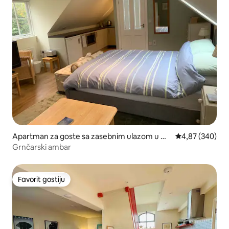
Apartman za goste sa zasebnim ulazom u mj
prosječna ocjen
4,87 (340)
estu Kintbury
Grnčarski ambar
Favorit gostiju
Favorit gostiju