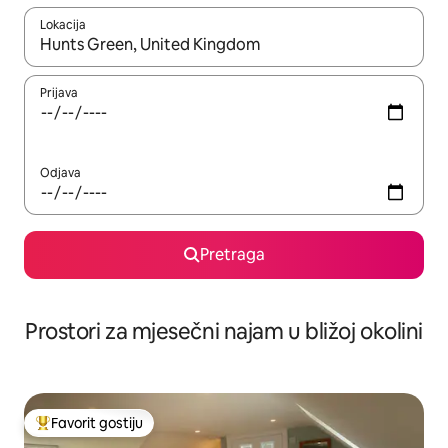
Lokacija
Kad su rezultati dostupni, možete da se krećete kroz njih pomoću 
Prijava
Odjava
Pretraga
Prostori za mjesečni najam u bližoj okolini
Favorit gostiju
Glavni favorit gostiju