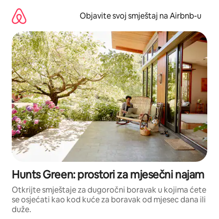
Pređi
na
Objavite svoj smještaj na Airbnb-u
sadržaj
Hunts Green: prostori za mjesečni najam
Otkrijte smještaje za dugoročni boravak u kojima ćete
se osjećati kao kod kuće za boravak od mjesec dana ili
duže.