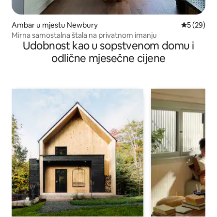
Ambar u mjestu Newbury
prosječna o
5 (29)
Mirna samostalna štala na privatnom imanju
Udobnost kao u sopstvenom domu i
odlične mjesečne cijene