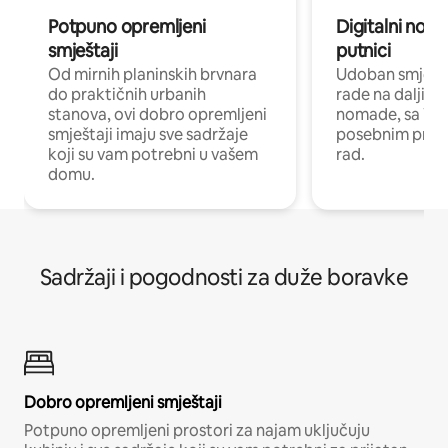
Potpuno opremljeni
Digitalni noma
smještaji
putnici
Od mirnih planinskih brvnara
Udoban smještaj
do praktičnih urbanih
rade na daljinu 
stanova, ovi dobro opremljeni
nomade, sa Wi-
smještaji imaju sve sadržaje
posebnim prost
koji su vam potrebni u vašem
rad.
domu.
Sadržaji i pogodnosti za duže boravke
Dobro opremljeni smještaji
Potpuno opremljeni prostori za najam uključuju