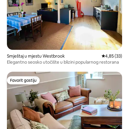
Smještaj u mjestu Westbrook
prosječna ocje
4,85 (33)
Elegantno seosko utočište u blizini popularnog restorana
Favorit gostiju
Favorit gostiju