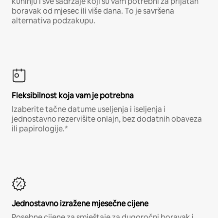
kuhinju i sve sadržaje koji su vam potrebni za prijatan
boravak od mjesec ili više dana. To je savršena
alternativa podzakupu.
Fleksibilnost koja vam je potrebna
Izaberite tačne datume useljenja i iseljenja i
jednostavno rezervišite onlajn, bez dodatnih obaveza
ili papirologije.*
Jednostavno izražene mjesečne cijene
Posebne cijene za smještaje za dugoročni boravak i