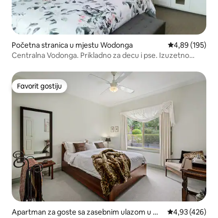
Početna stranica u mjestu Wodonga
prosječna ocjen
4,89 (195)
Centralna Vodonga. Prikladno za decu i pse. Izuzetno
udobno
Favorit gostiju
Favorit gostiju
Apartman za goste sa zasebnim ulazom u mj
prosječna ocjen
4,93 (426)