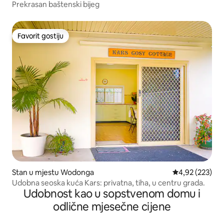
estu Zapadni Wodonga
Prekrasan baštenski bijeg
Favorit gostiju
Favorit gostiju
Stan u mjestu Wodonga
prosječna ocjen
4,92 (223)
Udobna seoska kuća Kars: privatna, tiha, u centru grada.
Udobnost kao u sopstvenom domu i
odlične mjesečne cijene