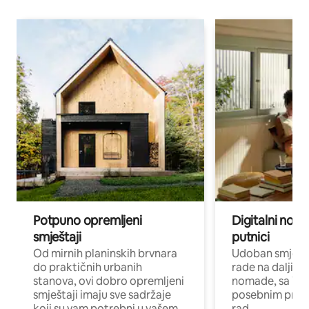
Potpuno opremljeni
Digitalni noma
smještaji
putnici
Od mirnih planinskih brvnara
Udoban smještaj
do praktičnih urbanih
rade na daljinu 
stanova, ovi dobro opremljeni
nomade, sa Wi-
smještaji imaju sve sadržaje
posebnim prost
koji su vam potrebni u vašem
rad.