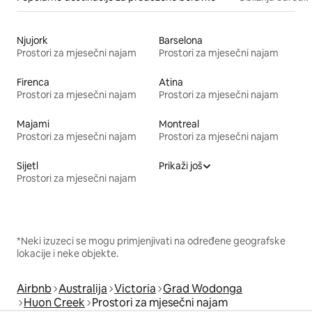
Njujork
Barselona
Prostori za mjesečni najam
Prostori za mjesečni najam
Firenca
Atina
Prostori za mjesečni najam
Prostori za mjesečni najam
Majami
Montreal
Prostori za mjesečni najam
Prostori za mjesečni najam
Sijetl
Prikaži još
Prostori za mjesečni najam
*Neki izuzeci se mogu primjenjivati na određene geografske
lokacije i neke objekte.
Airbnb
Australija
Victoria
Grad Wodonga
Huon Creek
Prostori za mjesečni najam