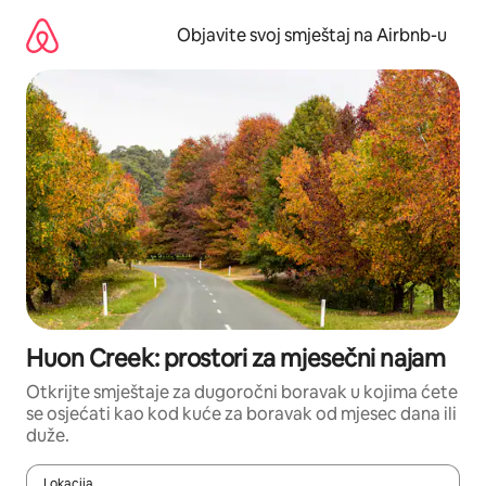
Pređi
na
Objavite svoj smještaj na Airbnb-u
sadržaj
Huon Creek: prostori za mjesečni najam
Otkrijte smještaje za dugoročni boravak u kojima ćete
se osjećati kao kod kuće za boravak od mjesec dana ili
duže.
Lokacija