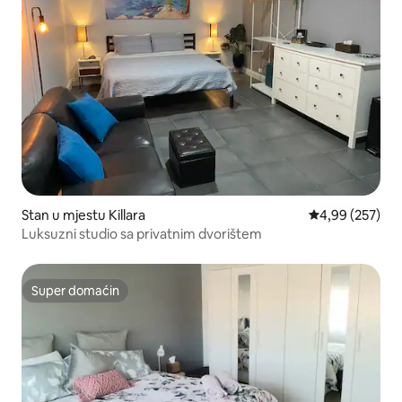
Stan u mjestu Killara
prosječna ocjen
4,99 (257)
Luksuzni studio sa privatnim dvorištem
Super domaćin
Super domaćin