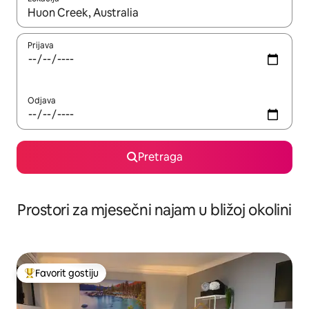
Kad su rezultati dostupni, možete da se krećete kroz njih pomoću 
Prijava
Odjava
Pretraga
Prostori za mjesečni najam u bližoj okolini
Favorit gostiju
Glavni favorit gostiju