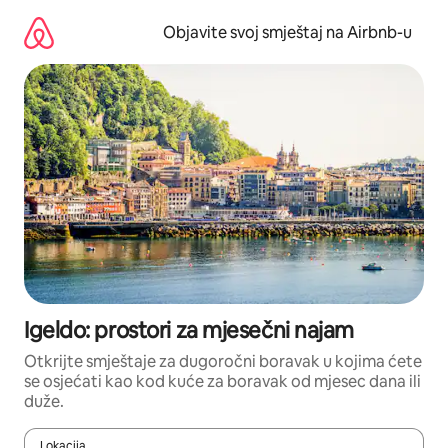
Pređi
na
Objavite svoj smještaj na Airbnb-u
sadržaj
Igeldo: prostori za mjesečni najam
Otkrijte smještaje za dugoročni boravak u kojima ćete
se osjećati kao kod kuće za boravak od mjesec dana ili
duže.
Lokacija