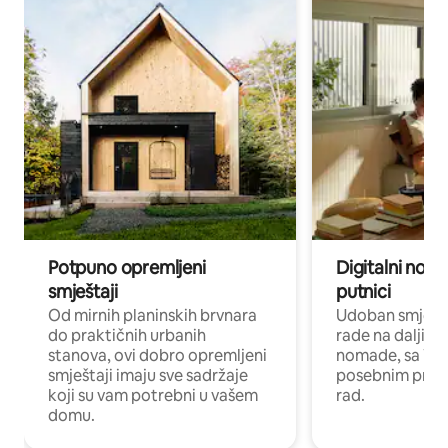
Potpuno opremljeni
Digitalni noma
smještaji
putnici
Od mirnih planinskih brvnara
Udoban smještaj
do praktičnih urbanih
rade na daljinu 
stanova, ovi dobro opremljeni
nomade, sa Wi-
smještaji imaju sve sadržaje
posebnim prost
koji su vam potrebni u vašem
rad.
domu.