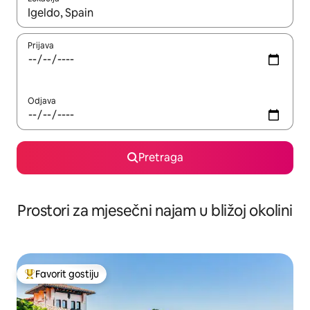
Kad su rezultati dostupni, možete da se krećete kroz njih pomoću 
Prijava
Odjava
Pretraga
Prostori za mjesečni najam u bližoj okolini
Favorit gostiju
Glavni favorit gostiju