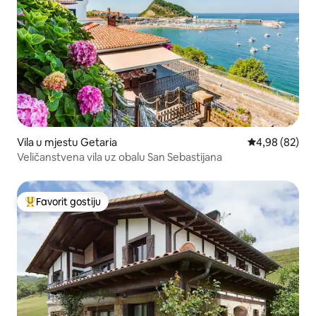
Vila u mjestu Getaria
prosječna ocje
4,98 (82)
Veličanstvena vila uz obalu San Sebastijana
Favorit gostiju
Glavni favorit gostiju