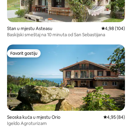
Stan u mjestu Asteasu
prosječna ocjen
4,98 (104)
Baskijski smeštaj na 10 minuta od San Sebastijana
Favorit gostiju
Favorit gostiju
Seoska kuća u mjestu Orio
prosječna ocje
4,95 (84)
Igeldo Agroturizam