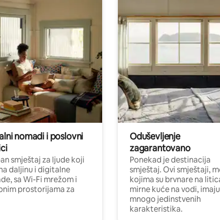
alni nomadi i poslovni
Oduševljenje
ci
zagarantovano
n smještaj za ljude koji
Ponekad je destinacija
na daljinu i digitalne
smještaj. Ovi smještaji, 
e, sa Wi-Fi mrežom i
kojima su brvnare na liti
nim prostorijama za
mirne kuće na vodi, imaju
mnogo jedinstvenih
karakteristika.