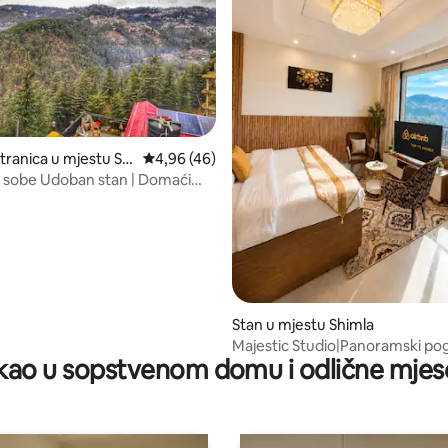
d 5, recenzija: 29
tranica u mjestu Shi
prosječna ocjena 4,96 od 5, recenzija: 46
4,96 (46)
 sobe Udoban stan | Domaći
Stan u mjestu Shimla
Majestic Studio|Panoramski pog
ao u sopstvenom domu i odlične mjes
minuta do tržnog centra