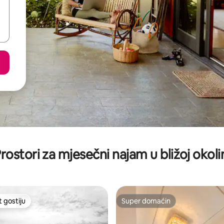
rostori za mjesečni najam u bližoj okoli
t gostiju
Super domaćin
vorit gostiju
Super domaćin