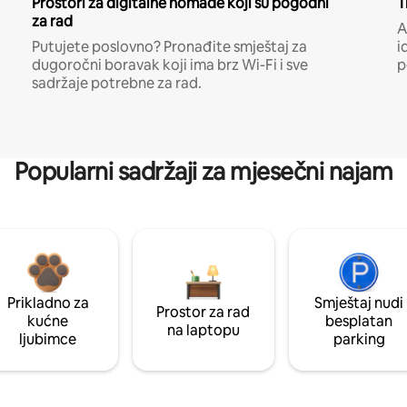
Prostori za digitalne nomade koji su pogodni
T
za rad
A
Putujete poslovno? Pronađite smještaj za
i
dugoročni boravak koji ima brz Wi-Fi i sve
p
sadržaje potrebne za rad.
Popularni sadržaji za mjesečni najam
Prikladno za
Smještaj nudi
Prostor za rad
kućne
besplatan
na laptopu
ljubimce
parking