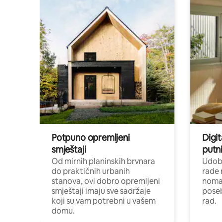
Potpuno opremljeni
Digit
smještaji
putni
Od mirnih planinskih brvnara
Udoba
do praktičnih urbanih
rade 
stanova, ovi dobro opremljeni
nomad
smještaji imaju sve sadržaje
poseb
koji su vam potrebni u vašem
rad.
domu.