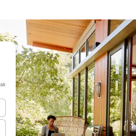
vak
oz njih pomoću strelica nagore i nadolje, kao i da ih istražujte dodirom