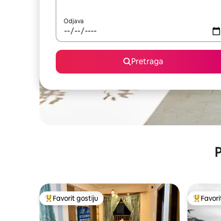
Odjava
Pretraga
P
Favorit gostiju
Favori
Glavni favorit gostiju
Glavni fa