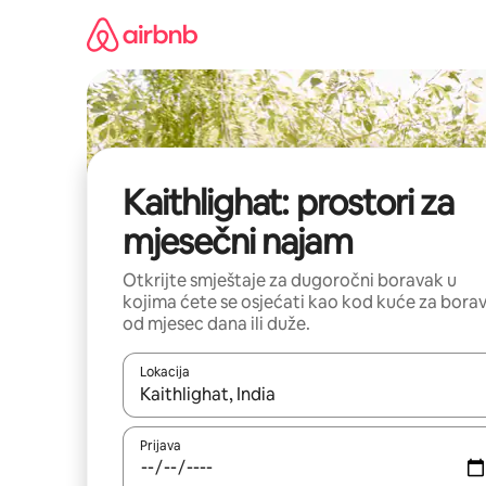
Pređi
na
sadržaj
Kaithlighat: prostori za
mjesečni najam
Otkrijte smještaje za dugoročni boravak u
kojima ćete se osjećati kao kod kuće za bora
od mjesec dana ili duže.
Lokacija
Kad su rezultati dostupni, možete da se krećete kr
Prijava