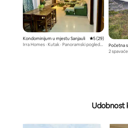
Kondominijum u mjestu Sanjauli
prosječna ocjena 5 o
5 (29)
Irra Homes · Kutak · Panoramski pogled
Početna s
na dolinu
mla
2 spavaće
boravak
Udobnost k