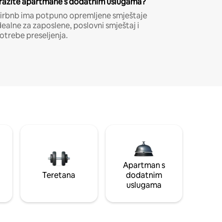
ražite apartmane s dodatnim uslugama?
irbnb ima potpuno opremljene smještaje
dealne za zaposlene, poslovni smještaj i
otrebe preseljenja.
Apartman s
Teretana
dodatnim
uslugama