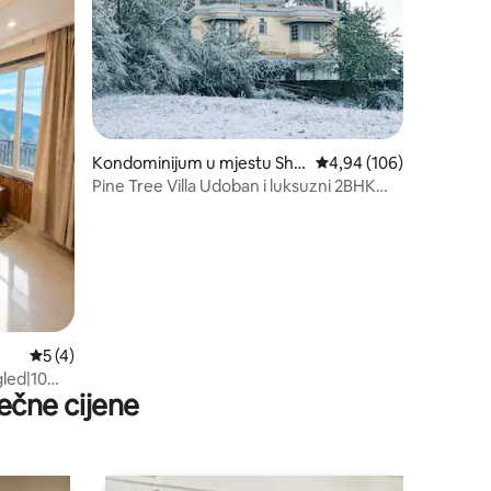
Kondominijum u mjestu Shi
prosječna ocjena 4,94 o
4,94 (106)
mla
Pine Tree Villa Udoban i luksuzni 2BHK
dom u Šimli
prosječna ocjena 5 od 5, recenzija: 4
5 (4)
led|10
ečne cijene