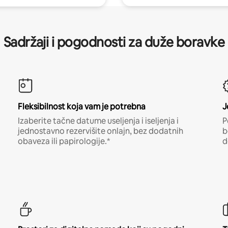
Sadržaji i pogodnosti za duže boravke
Fleksibilnost koja vam je potrebna
J
Izaberite tačne datume useljenja i iseljenja i
P
jednostavno rezervišite onlajn, bez dodatnih
b
obaveza ili papirologije.*
d