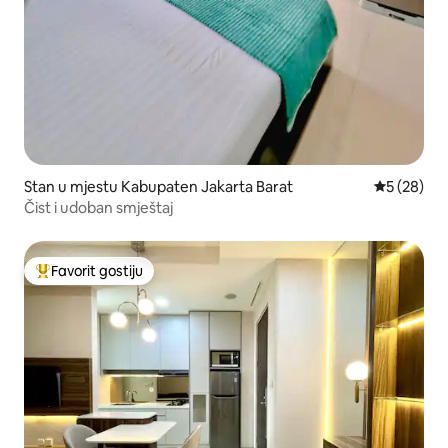
Stan u mjestu Kabupaten Jakarta Barat
prosječna o
5 (28)
Čist i udoban smještaj
Favorit gostiju
Glavni favorit gostiju