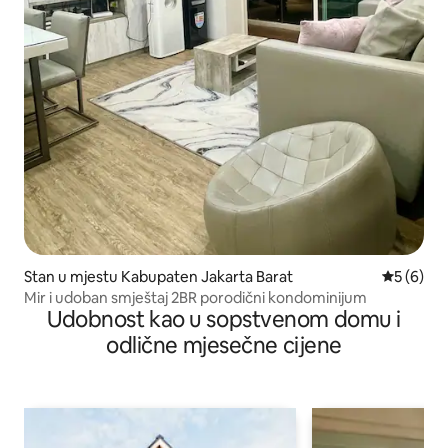
Stan u mjestu Kabupaten Jakarta Barat
prosječna
5 (6)
Mir i udoban smještaj 2BR porodični kondominijum
Udobnost kao u sopstvenom domu i
odlične mjesečne cijene