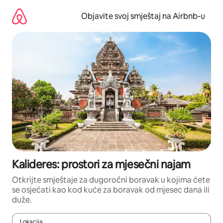
Pređi
na
Objavite svoj smještaj na Airbnb-u
sadržaj
Kalideres: prostori za mjesečni najam
Otkrijte smještaje za dugoročni boravak u kojima ćete
se osjećati kao kod kuće za boravak od mjesec dana ili
duže.
Lokacija