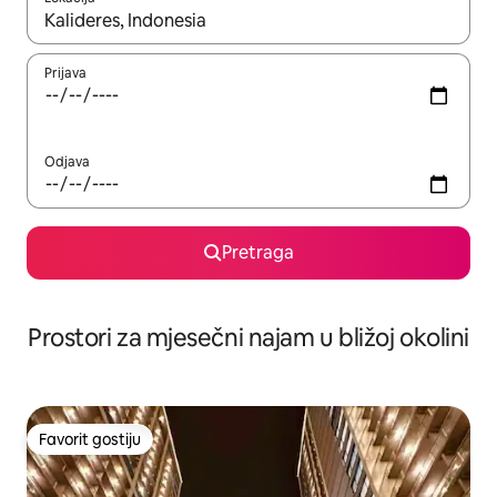
Kad su rezultati dostupni, možete da se krećete kroz njih pomoću 
Prijava
Odjava
Pretraga
Prostori za mjesečni najam u bližoj okolini
Favorit gostiju
Favorit gostiju