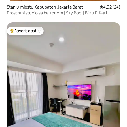
Stan u mjestu Kabupaten Jakarta Barat
prosječna ocje
4,92 (24)
Prostrani studio sa balkonom | Sky Pool | Blizu PIK-a i
aerodroma
Favorit gostiju
Glavni favorit gostiju