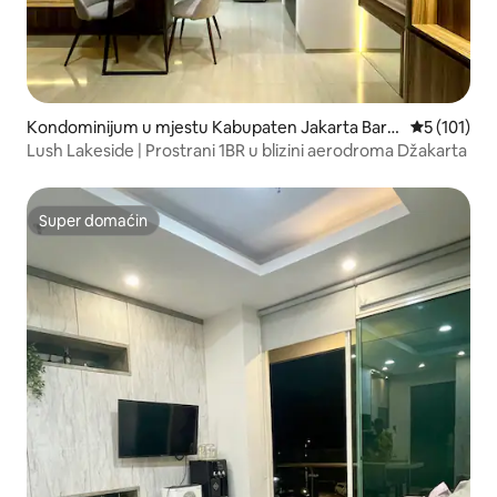
Kondominijum u mjestu Kabupaten Jakarta Bara
prosječna o
5 (101)
t
Lush Lakeside | Prostrani 1BR u blizini aerodroma Džakarta
Super domaćin
Super domaćin