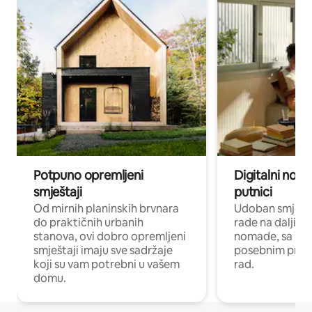
Potpuno opremljeni
Digitalni noma
smještaji
putnici
Od mirnih planinskih brvnara
Udoban smještaj
do praktičnih urbanih
rade na daljinu 
stanova, ovi dobro opremljeni
nomade, sa Wi-
smještaji imaju sve sadržaje
posebnim prost
koji su vam potrebni u vašem
rad.
domu.