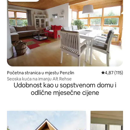
Favorit gostiju
Početna stranica u mjestu Penzlin
prosječna ocje
4,87 (115)
Seoska kuća na imanju Alt Rehse
Udobnost kao u sopstvenom domu i
odlične mjesečne cijene