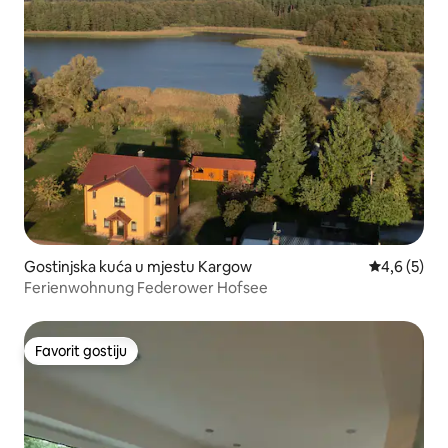
Gostinjska kuća u mjestu Kargow
prosječna o
4,6 (5)
Ferienwohnung Federower Hofsee
Favorit gostiju
Favorit gostiju