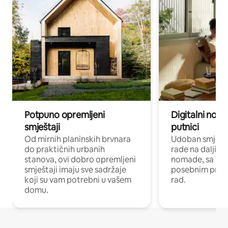
Potpuno opremljeni
Digitalni noma
smještaji
putnici
Od mirnih planinskih brvnara
Udoban smještaj
do praktičnih urbanih
rade na daljinu 
stanova, ovi dobro opremljeni
nomade, sa Wi-
smještaji imaju sve sadržaje
posebnim prost
koji su vam potrebni u vašem
rad.
domu.