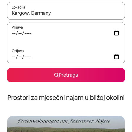
Lokacija
Kad su rezultati dostupni, možete da se krećete kroz njih pomoću 
Prijava
Odjava
Pretraga
Prostori za mjesečni najam u bližoj okolini