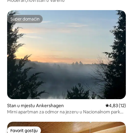
Moderan,novi stan u Varenu
Super domaćin
Super domaćin
Stan u mjestu Ankershagen
prosječna ocj
4,83 (12)
Mirni apartman za odmor na jezeru u Nacionalnom parku
Miuric
Favorit gostiju