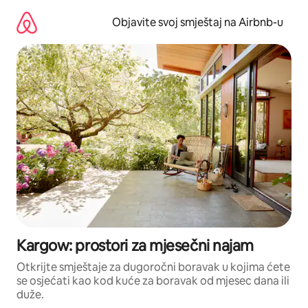
Pređi
na
Objavite svoj smještaj na Airbnb-u
sadržaj
Kargow: prostori za mjesečni najam
Otkrijte smještaje za dugoročni boravak u kojima ćete
se osjećati kao kod kuće za boravak od mjesec dana ili
duže.