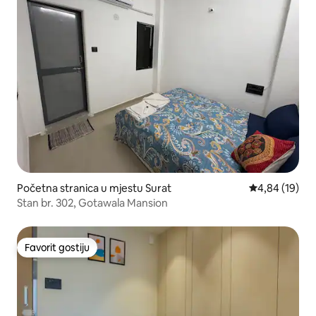
Početna stranica u mjestu Surat
prosječna ocje
4,84 (19)
Stan br. 302, Gotawala Mansion
Favorit gostiju
Favorit gostiju