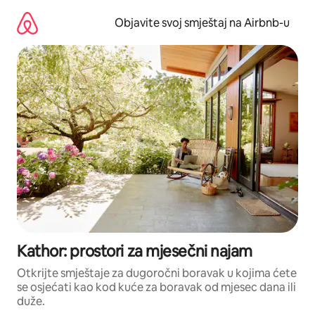
Pređi
na
Objavite svoj smještaj na Airbnb-u
sadržaj
Kathor: prostori za mjesečni najam
Otkrijte smještaje za dugoročni boravak u kojima ćete
se osjećati kao kod kuće za boravak od mjesec dana ili
duže.