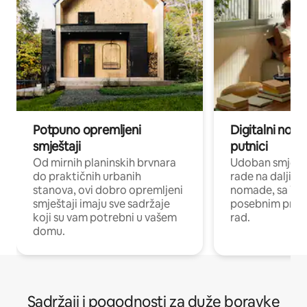
Potpuno opremljeni
Digitalni noma
smještaji
putnici
Od mirnih planinskih brvnara
Udoban smještaj
do praktičnih urbanih
rade na daljinu 
stanova, ovi dobro opremljeni
nomade, sa Wi-
smještaji imaju sve sadržaje
posebnim prost
koji su vam potrebni u vašem
rad.
domu.
Sadržaji i pogodnosti za duže boravke