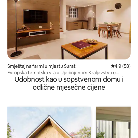
Smještaj na farmi u mjestu Surat
prosječna ocj
4,9 (58)
Evropska tematska vila u Ujedinjenom Kraljevstvu u
Udobnost kao u sopstvenom domu i
Suratu sa sadržajima
odlične mjesečne cijene