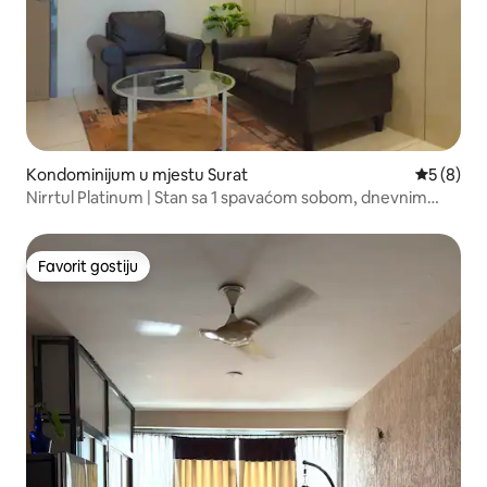
Kondominijum u mjestu Surat
prosječna
5 (8)
Nirrtul Platinum | Stan sa 1 spavaćom sobom, dnevnim
boravkom i kuhinjom | Udoban i tih
Favorit gostiju
Favorit gostiju