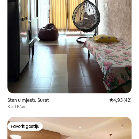
Stan u mjestu Surat
prosječna ocje
4,93 (42)
Kod Ešvi
Favorit gostiju
Favorit gostiju