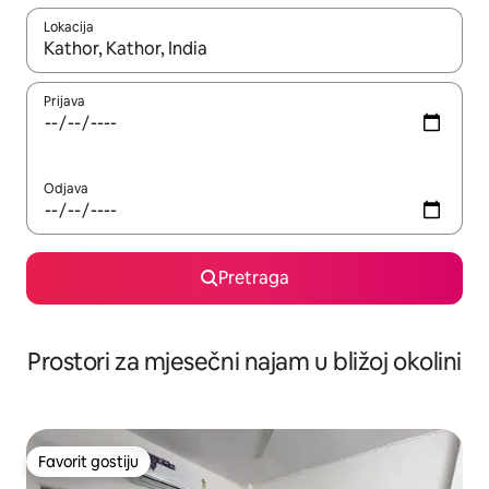
Lokacija
Kad su rezultati dostupni, možete da se krećete kroz njih pomoću 
Prijava
Odjava
Pretraga
Prostori za mjesečni najam u bližoj okolini
Favorit gostiju
Favorit gostiju