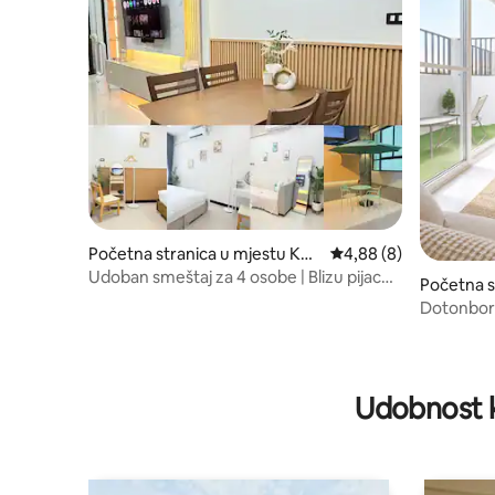
Početna stranica u mjestu Khl
prosječna ocjena 4,88 
4,88 (8)
ong Hae
Udoban smeštaj za 4 osobe | Blizu pijace i
Početna s
džamije Klong He
long Hae
Dotonbori
udaljenos
mjesta
Udobnost k