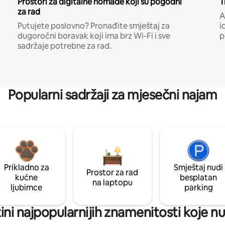
Prostori za digitalne nomade koji su pogodni
T
za rad
A
Putujete poslovno? Pronađite smještaj za
i
dugoročni boravak koji ima brz Wi-Fi i sve
p
sadržaje potrebne za rad.
Popularni sadržaji za mjesečni najam
Prikladno za
Smještaj nudi
Prostor za rad
kućne
besplatan
na laptopu
ljubimce
parking
zini najpopularnijih znamenitosti koje 