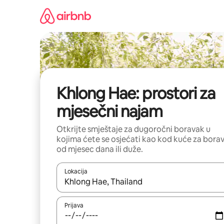
Pređi
na
sadržaj
Khlong Hae: prostori za
mjesečni najam
Otkrijte smještaje za dugoročni boravak u
kojima ćete se osjećati kao kod kuće za bora
od mjesec dana ili duže.
Lokacija
Kad su rezultati dostupni, možete da se krećete kr
Prijava