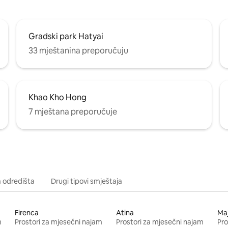
Gradski park Hatyai
33 mještanina preporučuju
Khao Kho Hong
7 mještana preporučuje
a odredišta
Drugi tipovi smještaja
Firenca
Atina
Ma
m
Prostori za mjesečni najam
Prostori za mjesečni najam
Pro