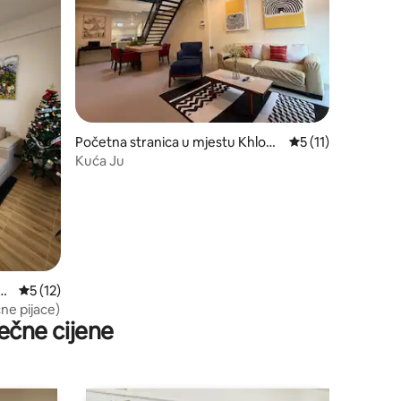
Početna stranica u mjestu Khlong
prosječna ocjena 5 
5 (11)
Hae
Kuća Ju
 H
prosječna ocjena 5 od 5, recenzija: 12
5 (12)
ćne pijace)
ečne cijene