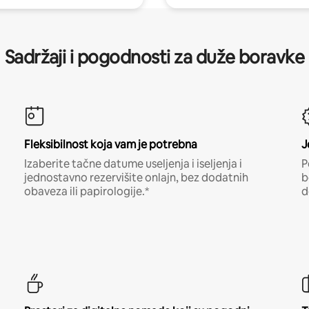
Sadržaji i pogodnosti za duže boravke
Fleksibilnost koja vam je potrebna
J
Izaberite tačne datume useljenja i iseljenja i
P
jednostavno rezervišite onlajn, bez dodatnih
b
obaveza ili papirologije.*
d