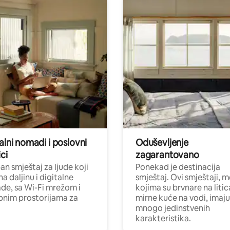
alni nomadi i poslovni
Oduševljenje
ci
zagarantovano
n smještaj za ljude koji
Ponekad je destinacija
na daljinu i digitalne
smještaj. Ovi smještaji, 
e, sa Wi-Fi mrežom i
kojima su brvnare na liti
nim prostorijama za
mirne kuće na vodi, imaju
mnogo jedinstvenih
karakteristika.