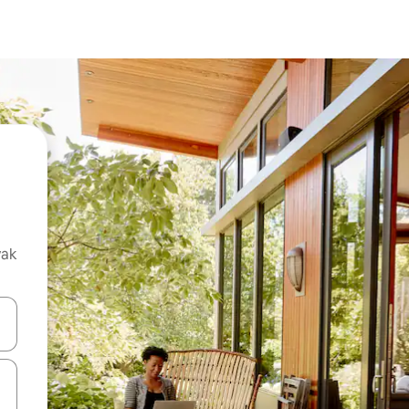
vak
oz njih pomoću strelica nagore i nadolje, kao i da ih istražujte dodirom