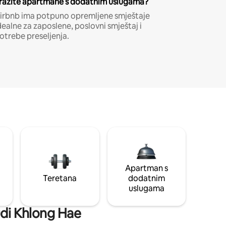
ražite apartmane s dodatnim uslugama?
irbnb ima potpuno opremljene smještaje
dealne za zaposlene, poslovni smještaj i
otrebe preseljenja.
Apartman s
Teretana
dodatnim
uslugama
nudi Khlong Hae