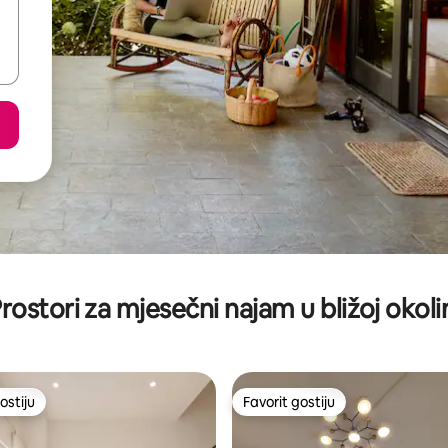
rostori za mjesečni najam u bližoj okoli
ostiju
Favorit gostiju
ostiju
Favorit gostiju