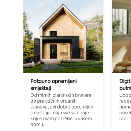
Potpuno opremljeni
Digit
smještaji
putni
Od mirnih planinskih brvnara
Udoba
do praktičnih urbanih
rade 
stanova, ovi dobro opremljeni
nomad
smještaji imaju sve sadržaje
poseb
koji su vam potrebni u vašem
rad.
domu.