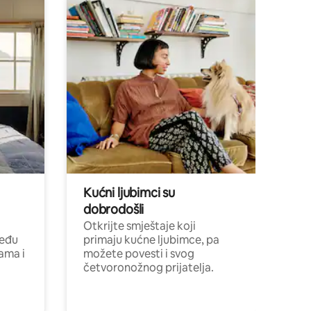
Kućni ljubimci su
dobrodošli
Otkrijte smještaje koji
među
primaju kućne ljubimce, pa
cama i
možete povesti i svog
četvoronožnog prijatelja.