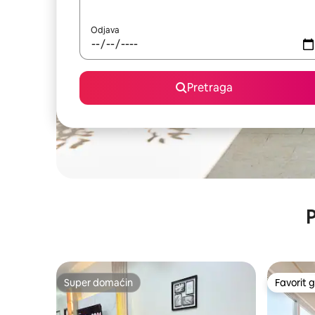
Odjava
Pretraga
P
Super domaćin
Favorit g
Super domaćin
Favorit g