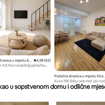
od 5, recenzija: 8
tranica u mjestu Kh
prosječna ocjena 4,98 od 5, recenzija: 62
4,98 (62)
-A2| Novi smještaj| pješačka
t do noćne pijace| 2 parking
Početna stranica u mjestu Kho
ong
Kuća 198 (blizu sela Hat Jai i no
ao u sopstvenom domu i odlične mjes