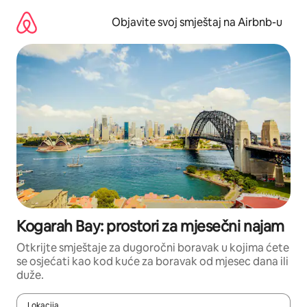
Pređi
na
Objavite svoj smještaj na Airbnb-u
sadržaj
Kogarah Bay: prostori za mjesečni najam
Otkrijte smještaje za dugoročni boravak u kojima ćete
se osjećati kao kod kuće za boravak od mjesec dana ili
duže.
Lokacija