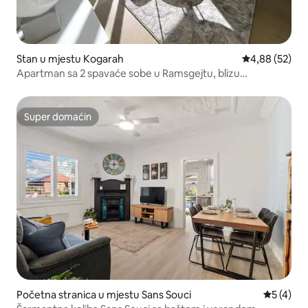
Stan u mjestu Kogarah
prosječna ocje
4,88 (52)
Apartman sa 2 spavaće sobe u Ramsgejtu, blizu
aerodroma i plaže
Super domaćin
Super domaćin
Početna stranica u mjestu Sans Souci
prosječna
5 (4)