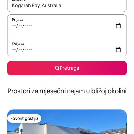
Kad su rezultati dostupni, možete da se krećete kroz njih pomoću 
Prijava
Odjava
Pretraga
Prostori za mjesečni najam u bližoj okolini
Favorit gostiju
Favorit gostiju