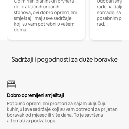
Od mirnih planinskih brvnara
Udoban smještaj
do praktičnih urbanih
rade na daljinu 
stanova, ovi dobro opremljeni
nomade, sa Wi-
smještaji imaju sve sadržaje
posebnim prost
koji su vam potrebni u vašem
rad.
domu.
Sadržaji i pogodnosti za duže boravke
Dobro opremljeni smještaji
Potpuno opremljeni prostori za najam uključuju
kuhinju i sve sadržaje koji su vam potrebni za prijatan
boravak od mjesec ili više dana. To je savršena
alternativa podzakupu.