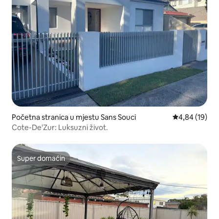
Početna stranica u mjestu Sans Souci
prosječna ocje
4,84 (19)
Cote-De'Zur: Luksuzni život.
Super domaćin
Super domaćin