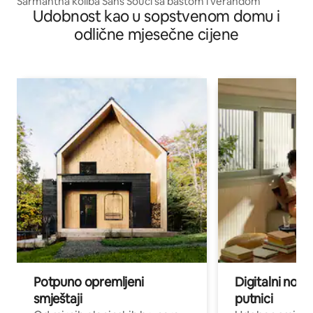
Šarmantna koliba Sans Souci sa baštom i verandom
Udobnost kao u sopstvenom domu i
odlične mjesečne cijene
Potpuno opremljeni
Digitalni noma
smještaji
putnici