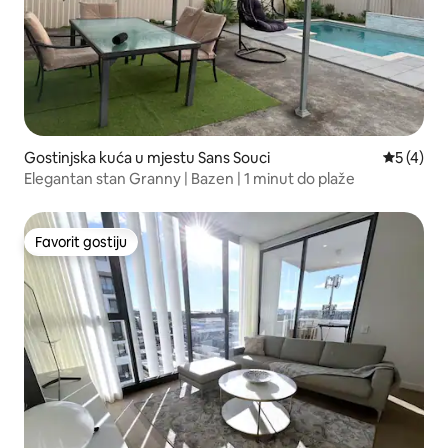
Gostinjska kuća u mjestu Sans Souci
prosječna
5 (4)
Elegantan stan Granny | Bazen | 1 minut do plaže
Favorit gostiju
Favorit gostiju