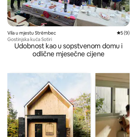
Vila u mjestu Strëmbec
prosječna
5 (9)
Gostinjska kuća Sotiri
Udobnost kao u sopstvenom domu i
odlične mjesečne cijene