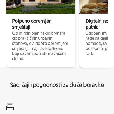
Potpuno opremljeni
Digitalni noma
smještaji
putnici
Od mirnih planinskih brvnara
Udoban smještaj
do praktičnih urbanih
rade na daljinu 
stanova, ovi dobro opremljeni
nomade, sa Wi-
smještaji imaju sve sadržaje
posebnim prost
koji su vam potrebni u vašem
rad.
domu.
Sadržaji i pogodnosti za duže boravke