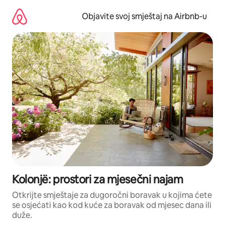
Pređi
na
Objavite svoj smještaj na Airbnb-u
sadržaj
Kolonjë: prostori za mjesečni najam
Otkrijte smještaje za dugoročni boravak u kojima ćete
se osjećati kao kod kuće za boravak od mjesec dana ili
duže.