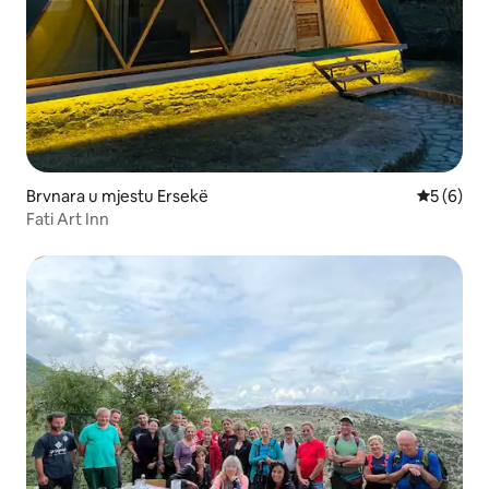
Brvnara u mjestu Ersekë
prosječna
5 (6)
Fati Art Inn