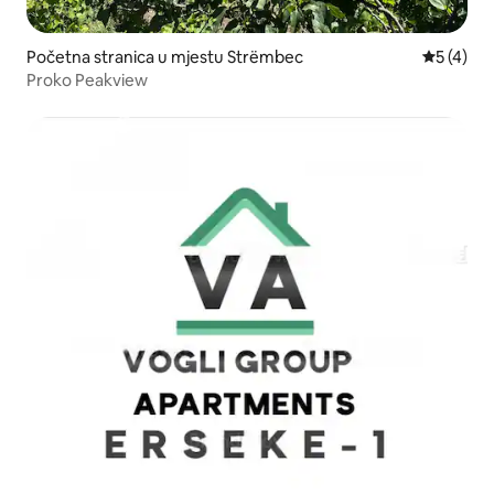
Početna stranica u mjestu Strëmbec
prosječna
5 (4)
Proko Peakview