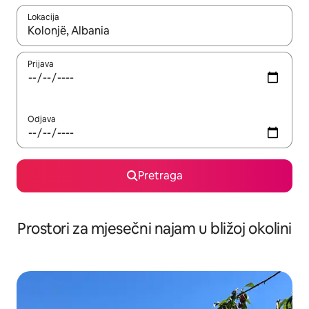
Lokacija
Kad su rezultati dostupni, možete da se krećete kroz njih pomoću 
Prijava
Odjava
Pretraga
Prostori za mjesečni najam u bližoj okolini