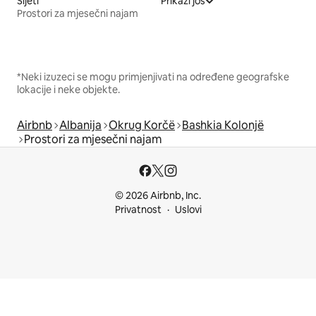
Sijetl
Prikaži još
Prostori za mjesečni najam
*Neki izuzeci se mogu primjenjivati na određene geografske
lokacije i neke objekte.
Airbnb
Albanija
Okrug Korčë
Bashkia Kolonjë
Prostori za mjesečni najam
© 2026 Airbnb, Inc.
Privatnost
Uslovi