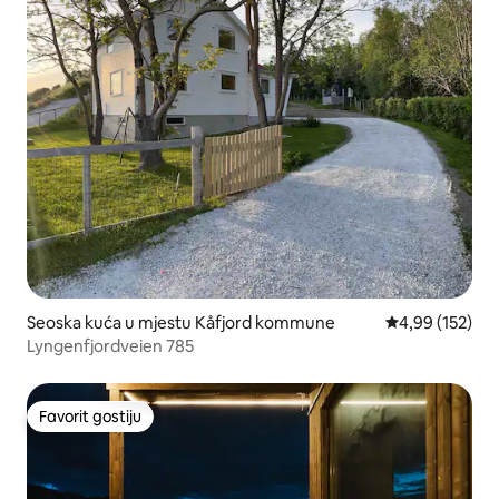
Seoska kuća u mjestu Kåfjord kommune
prosječna ocjen
4,99 (152)
Lyngenfjordveien 785
Favorit gostiju
Favorit gostiju