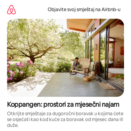
Pređi
na
Objavite svoj smještaj na Airbnb-u
sadržaj
Koppangen: prostori za mjesečni najam
Otkrijte smještaje za dugoročni boravak u kojima ćete
se osjećati kao kod kuće za boravak od mjesec dana ili
duže.