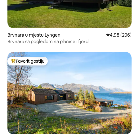
Brvnara u mjestu Lyngen
prosječna ocjen
4,98 (206)
Brvnara sa pogledom na planine i fjord
Favorit gostiju
Glavni favorit gostiju