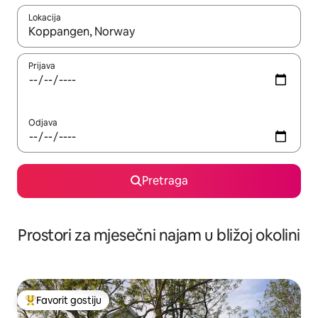
Lokacija
Kad su rezultati dostupni, možete da se krećete kroz njih pomoću 
Prijava
Odjava
Pretraga
Prostori za mjesečni najam u bližoj okolini
Favorit gostiju
Glavni favorit gostiju