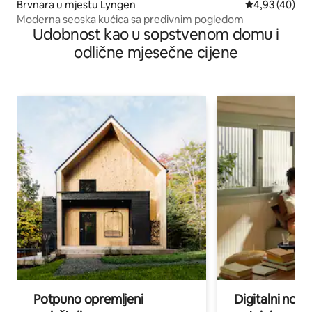
Brvnara u mjestu Lyngen
prosječna ocje
4,93 (40)
Moderna seoska kućica sa predivnim pogledom
Udobnost kao u sopstvenom domu i
odlične mjesečne cijene
Potpuno opremljeni
Digitalni noma