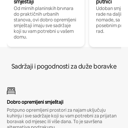
smještaji
putnici
Od mirnih planinskih brvnara
Udoban smještaj
do praktičnih urbanih
rade na daljinu 
stanova, ovi dobro opremljeni
nomade, sa Wi-
smještaji imaju sve sadržaje
posebnim prost
koji su vam potrebni u vašem
rad.
domu.
Sadržaji i pogodnosti za duže boravke
Dobro opremljeni smještaji
Potpuno opremljeni prostori za najam uključuju
kuhinju i sve sadržaje koji su vam potrebni za prijatan
boravak od mjesec ili više dana. To je savršena
alternativa podzakupu.