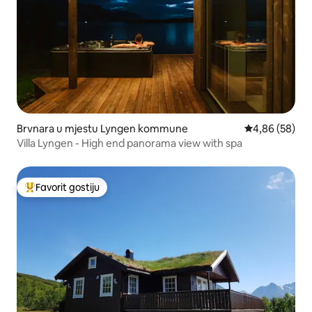
Brvnara u mjestu Lyngen kommune
prosječna ocje
4,86 (58)
Villa Lyngen - High end panorama view with spa
Favorit gostiju
Glavni favorit gostiju