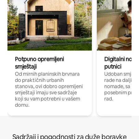
Potpuno opremljeni
Digitalni noma
smještaji
putnici
Od mirnih planinskih brvnara
Udoban smještaj
do praktičnih urbanih
rade na daljinu 
stanova, ovi dobro opremljeni
nomade, sa Wi-
smještaji imaju sve sadržaje
posebnim prost
koji su vam potrebni u vašem
rad.
domu.
Sadržaji i pogodnosti za duže boravke