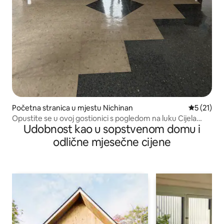
Početna stranica u mjestu Nichinan
prosječna 
5 (21)
Opustite se u ovoj gostionici s pogledom na luku Cijela
Udobnost kao u sopstvenom domu i
gostionica se iznajmljuje jednoj grupi dnevno
odlične mjesečne cijene