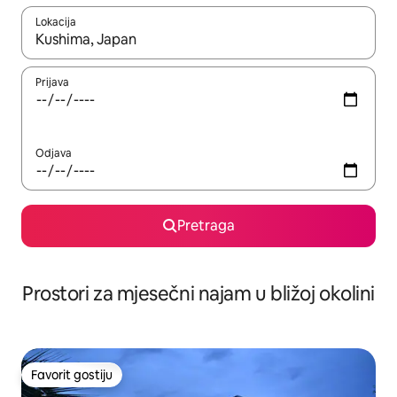
Lokacija
Kad su rezultati dostupni, možete da se krećete kroz njih pomoću 
Prijava
Odjava
Pretraga
Prostori za mjesečni najam u bližoj okolini
Favorit gostiju
Favorit gostiju