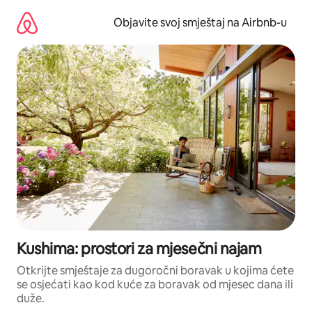
Pređi
na
Objavite svoj smještaj na Airbnb-u
sadržaj
Kushima: prostori za mjesečni najam
Otkrijte smještaje za dugoročni boravak u kojima ćete
se osjećati kao kod kuće za boravak od mjesec dana ili
duže.