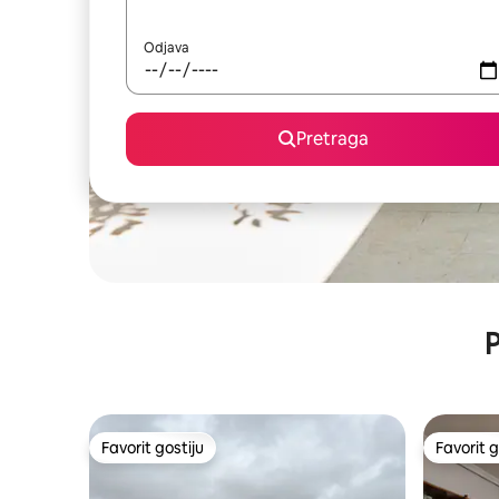
Odjava
Pretraga
P
Favorit gostiju
Favorit g
Favorit gostiju
Favorit g