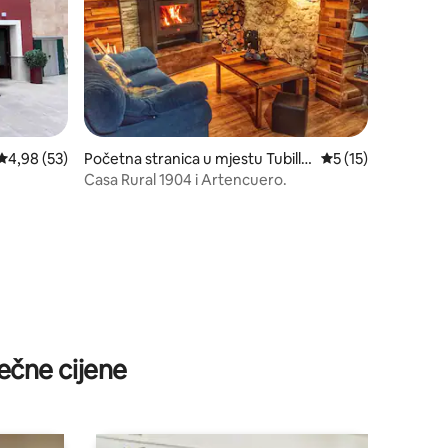
prosječna ocjena 4,98 od 5, recenzija: 53
4,98 (53)
Početna stranica u mjestu Tubilla
prosječna ocjena 5 
5 (15)
del Lago
Casa Rural 1904 i Artencuero.
ečne cijene