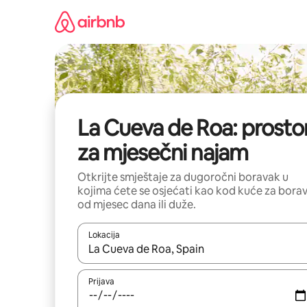
Pređi
na
sadržaj
La Cueva de Roa: prostor
za mjesečni najam
Otkrijte smještaje za dugoročni boravak u
kojima ćete se osjećati kao kod kuće za bora
od mjesec dana ili duže.
Lokacija
Kad su rezultati dostupni, možete da se krećete kr
Prijava