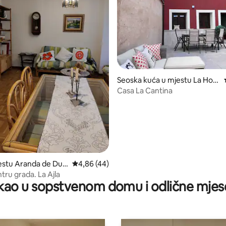
Seoska kuća u mjestu La Horr
a
Casa La Cantina
d 5, recenzija: 19
estu Aranda de Due
prosječna ocjena 4,86 od 5, recenzija: 44
4,86 (44)
tru grada. La Ajla
ao u sopstvenom domu i odlične mjes