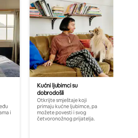
Kućni ljubimci su
dobrodošli
Otkrijte smještaje koji
među
primaju kućne ljubimce, pa
cama i
možete povesti i svog
četvoronožnog prijatelja.