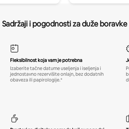
Sadržaji i pogodnosti za duže boravke
Fleksibilnost koja vam je potrebna
J
Izaberite tačne datume useljenja i iseljenja i
P
jednostavno rezervišite onlajn, bez dodatnih
b
obaveza ili papirologije.*
d