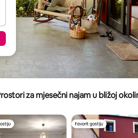
rostori za mjesečni najam u bližoj okoli
ostiju
Favorit gostiju
ostiju
Favorit gostiju