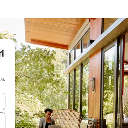
i
vak
oz njih pomoću strelica nagore i nadolje, kao i da ih istražujte dodirom