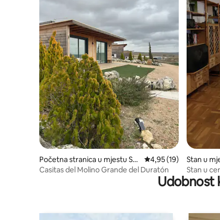
Početna stranica u mjestu Sa
prosječna ocjena 4,95 o
4,95 (19)
Stan u mj
n Miguel de Bernuy
ro
Casitas del Molino Grande del Duratón
Stan u cen
Udobnost k