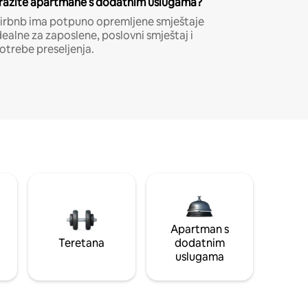
ražite apartmane s dodatnim uslugama?
irbnb ima potpuno opremljene smještaje
dealne za zaposlene, poslovni smještaj i
otrebe preseljenja.
Apartman s
Teretana
dodatnim
uslugama