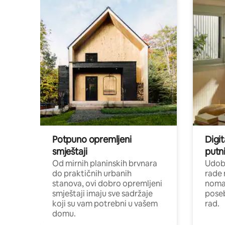
Potpuno opremljeni
Digit
smještaji
putni
Od mirnih planinskih brvnara
Udoba
do praktičnih urbanih
rade 
stanova, ovi dobro opremljeni
nomad
smještaji imaju sve sadržaje
poseb
koji su vam potrebni u vašem
rad.
domu.