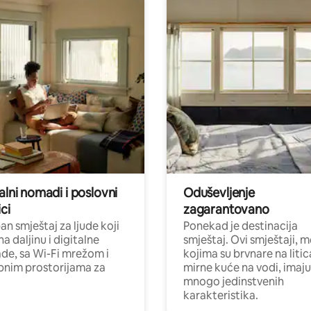
alni nomadi i poslovni
Oduševljenje
ci
zagarantovano
n smještaj za ljude koji
Ponekad je destinacija
na daljinu i digitalne
smještaj. Ovi smještaji, 
e, sa Wi-Fi mrežom i
kojima su brvnare na liti
nim prostorijama za
mirne kuće na vodi, imaju
mnogo jedinstvenih
karakteristika.