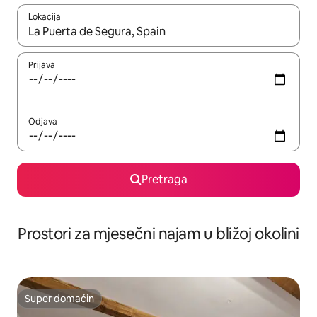
Lokacija
Kad su rezultati dostupni, možete da se krećete kroz njih pomoću 
Prijava
Odjava
Pretraga
Prostori za mjesečni najam u bližoj okolini
Super domaćin
Super domaćin