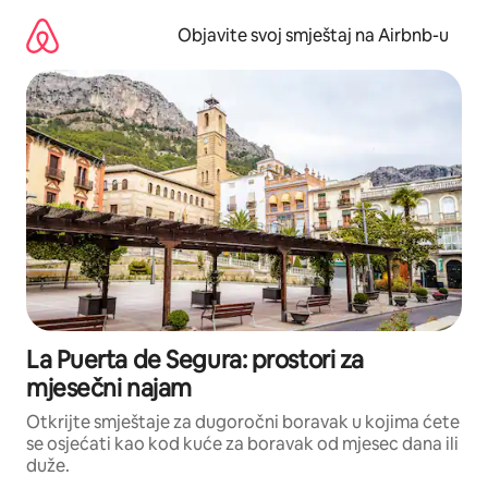
Pređi
na
Objavite svoj smještaj na Airbnb-u
sadržaj
La Puerta de Segura: prostori za
mjesečni najam
Otkrijte smještaje za dugoročni boravak u kojima ćete
se osjećati kao kod kuće za boravak od mjesec dana ili
duže.