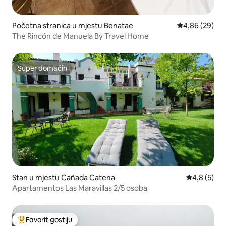
Početna stranica u mjestu Benatae
prosječna ocje
4,86 (29)
The Rincón de Manuela By Travel Home
Super domaćin
Super domaćin
Stan u mjestu Cañada Catena
prosječna o
4,8 (5)
Apartamentos Las Maravillas 2/5 osoba
Favorit gostiju
Glavni favorit gostiju