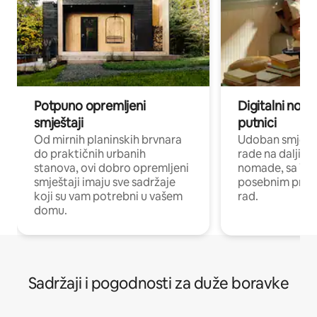
Potpuno opremljeni
Digitalni noma
smještaji
putnici
Od mirnih planinskih brvnara
Udoban smještaj
do praktičnih urbanih
rade na daljinu 
stanova, ovi dobro opremljeni
nomade, sa Wi-
smještaji imaju sve sadržaje
posebnim prost
koji su vam potrebni u vašem
rad.
domu.
Sadržaji i pogodnosti za duže boravke