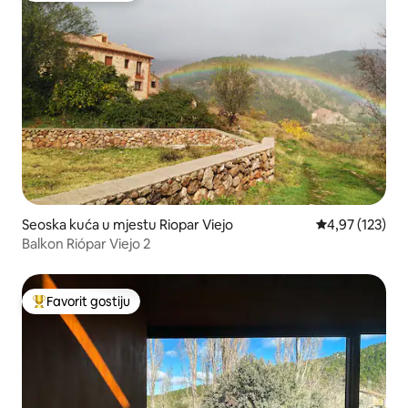
Seoska kuća u mjestu Riopar Viejo
prosječna ocjen
4,97 (123)
Balkon Riópar Viejo 2
Favorit gostiju
Glavni favorit gostiju