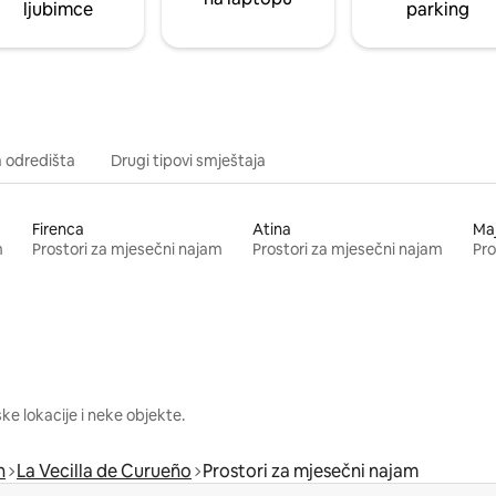
ljubimce
parking
a odredišta
Drugi tipovi smještaja
Firenca
Atina
Ma
m
Prostori za mjesečni najam
Prostori za mjesečni najam
Pro
e lokacije i neke objekte.
n
La Vecilla de Curueño
Prostori za mjesečni najam