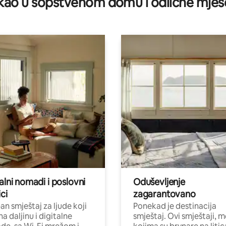
ao u sopstvenom domu i odlične mjes
alni nomadi i poslovni
Oduševljenje
ci
zagarantovano
n smještaj za ljude koji
Ponekad je destinacija
na daljinu i digitalne
smještaj. Ovi smještaji, 