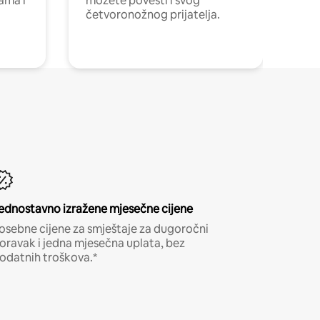
cama i
možete povesti i svog
četvoronožnog prijatelja.
ednostavno izražene mjesečne cijene
osebne cijene za smještaje za dugoročni
oravak i jedna mjesečna uplata, bez
odatnih troškova.*