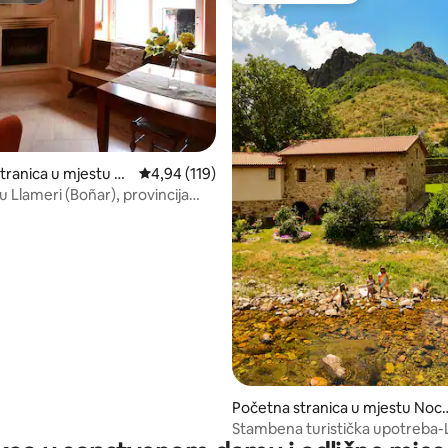
tranica u mjestu Ll
prosječna ocjena 4,94 od 5, recenzija: 119
4,94 (119)
u Llameri (Boñar), provincija
 od 5, recenzija: 4
Početna stranica u mjestu Noc
do de Curueño
Stambena turistička upotreba-L
Molino de Nocedo