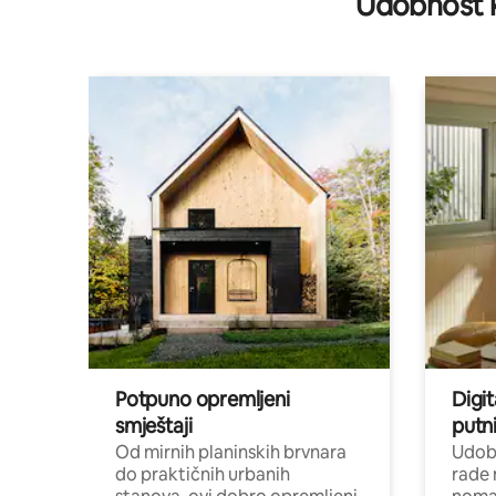
Udobnost k
Potpuno opremljeni
Digit
smještaji
putni
Od mirnih planinskih brvnara
Udoba
do praktičnih urbanih
rade 