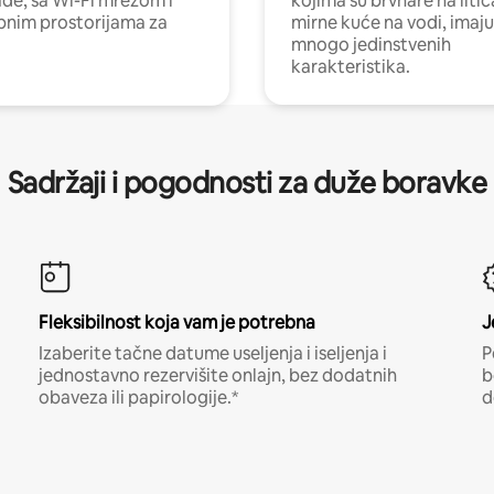
e, sa Wi-Fi mrežom i
kojima su brvnare na liti
nim prostorijama za
mirne kuće na vodi, imaju
mnogo jedinstvenih
karakteristika.
Sadržaji i pogodnosti za duže boravke
Fleksibilnost koja vam je potrebna
J
Izaberite tačne datume useljenja i iseljenja i
P
jednostavno rezervišite onlajn, bez dodatnih
b
obaveza ili papirologije.*
d