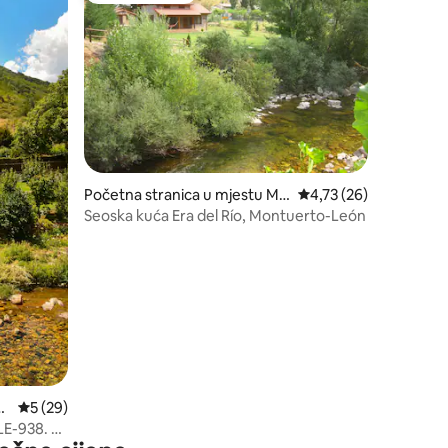
Početna stranica u mjestu Mo
prosječna ocjena 4,73 
4,73 (26)
ntuerto
Seoska kuća Era del Río, Montuerto-León
e
prosječna ocjena 5 od 5, recenzija: 29
5 (29)
E-938. El