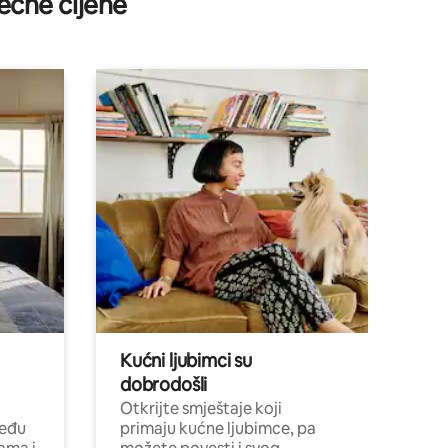
ečne cijene
Kućni ljubimci su
dobrodošli
Otkrijte smještaje koji
među
primaju kućne ljubimce, pa