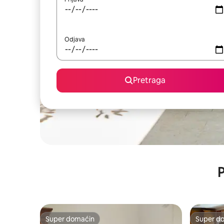
Odjava
Pretraga
P
Super domaćin
Super d
Super domaćin
Super d