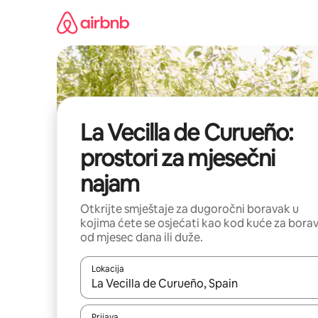
Pređi
na
sadržaj
La Vecilla de Curueño:
prostori za mjesečni
najam
Otkrijte smještaje za dugoročni boravak u
kojima ćete se osjećati kao kod kuće za bora
od mjesec dana ili duže.
Lokacija
Kad su rezultati dostupni, možete da se krećete kr
Prijava