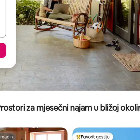
rostori za mjesečni najam u bližoj okoli
omaćin
Favorit gostiju
omaćin
Glavni favorit gostiju