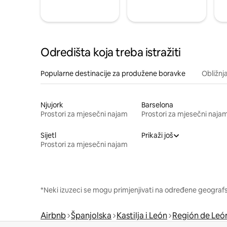
Odredišta koja treba istražiti
Popularne destinacije za produžene boravke
Obližnj
Njujork
Barselona
Prostori za mjesečni najam
Prostori za mjesečni naja
Sijetl
Prikaži još
Prostori za mjesečni najam
*Neki izuzeci se mogu primjenjivati na određene geografsk
Airbnb
Španjolska
Kastilja i León
Región de Leó