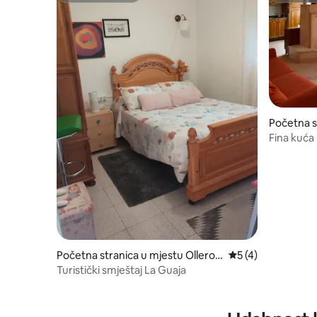
Početna s
amera
Fina kuća 
León.
Početna stranica u mjestu Olleros
prosječna ocjena 5
5 (4)
de Sabero
Turistički smještaj La Guaja