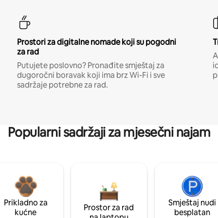
Prostori za digitalne nomade koji su pogodni
T
za rad
A
Putujete poslovno? Pronađite smještaj za
i
dugoročni boravak koji ima brz Wi-Fi i sve
p
sadržaje potrebne za rad.
Popularni sadržaji za mjesečni najam
Prikladno za
Smještaj nudi
Prostor za rad
kućne
besplatan
na laptopu