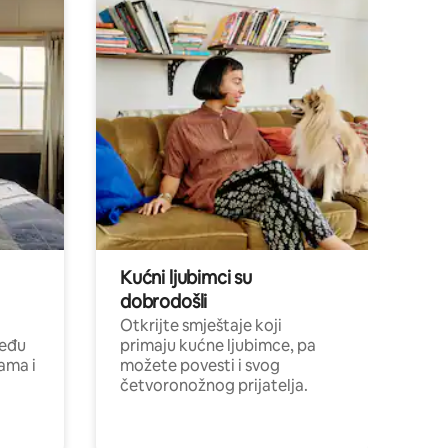
Kućni ljubimci su
dobrodošli
Otkrijte smještaje koji
među
primaju kućne ljubimce, pa
cama i
možete povesti i svog
četvoronožnog prijatelja.