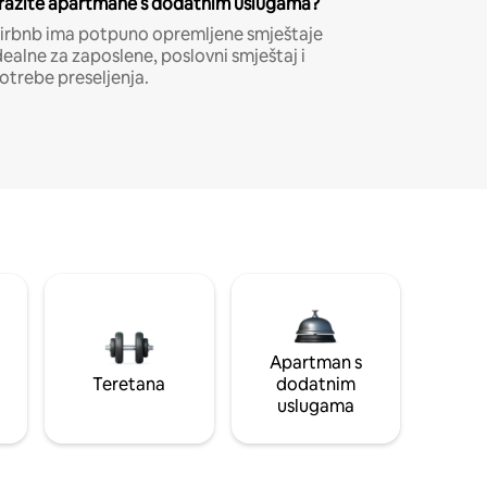
ražite apartmane s dodatnim uslugama?
irbnb ima potpuno opremljene smještaje
dealne za zaposlene, poslovni smještaj i
otrebe preseljenja.
Apartman s
Teretana
dodatnim
uslugama