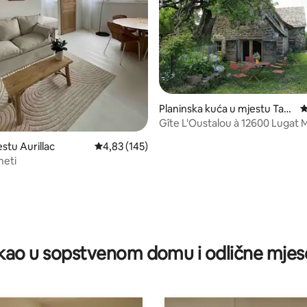
Planinska kuća u mjestu Taus
p
sac
Gîte L'Oustalou à 12600 Lugat Mirna
autentičnost
stu Aurillac
prosječna ocjena 4,83 od 5, recenzija: 145
4,83 (145)
neti
d 5, recenzija: 58
ao u sopstvenom domu i odlične mjes