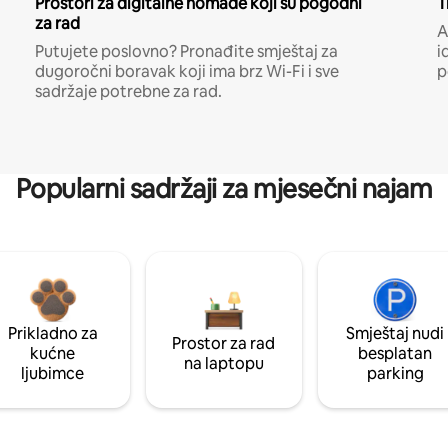
Prostori za digitalne nomade koji su pogodni
T
za rad
A
Putujete poslovno? Pronađite smještaj za
i
dugoročni boravak koji ima brz Wi-Fi i sve
p
sadržaje potrebne za rad.
Popularni sadržaji za mjesečni najam
Prikladno za
Smještaj nudi
Prostor za rad
kućne
besplatan
na laptopu
ljubimce
parking