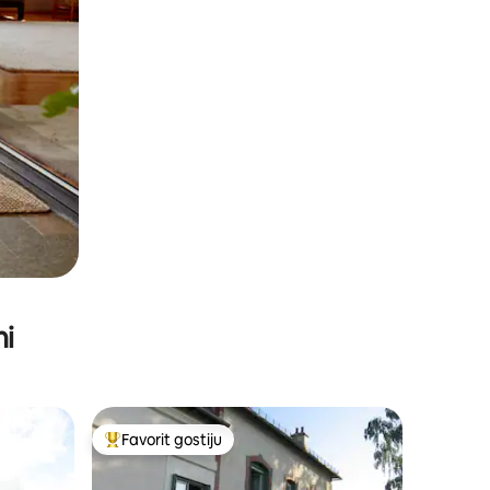
ni
Favorit gostiju
Glavni favorit gostiju