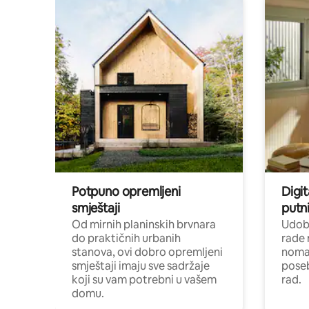
Potpuno opremljeni
Digit
smještaji
putni
Od mirnih planinskih brvnara
Udoba
do praktičnih urbanih
rade 
stanova, ovi dobro opremljeni
nomad
smještaji imaju sve sadržaje
poseb
koji su vam potrebni u vašem
rad.
domu.