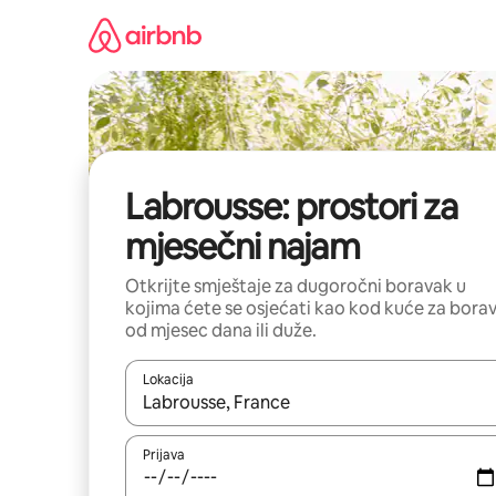
Pređi
na
sadržaj
Labrousse: prostori za
mjesečni najam
Otkrijte smještaje za dugoročni boravak u
kojima ćete se osjećati kao kod kuće za bora
od mjesec dana ili duže.
Lokacija
Kad su rezultati dostupni, možete da se krećete kr
Prijava