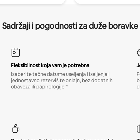
Sadržaji i pogodnosti za duže boravke
Fleksibilnost koja vam je potrebna
J
Izaberite tačne datume useljenja i iseljenja i
P
jednostavno rezervišite onlajn, bez dodatnih
b
obaveza ili papirologije.*
d