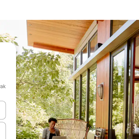
vak
oz njih pomoću strelica nagore i nadolje, kao i da ih istražujte dodirom