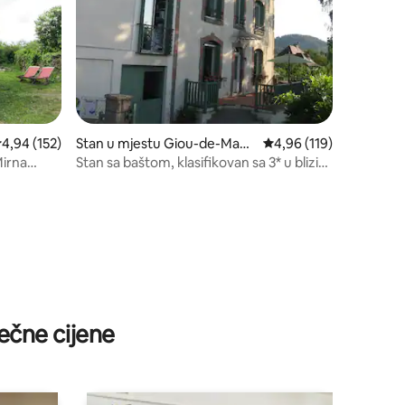
rosječna ocjena 4,94 od 5, recenzija: 152
4,94 (152)
Stan u mjestu Giou-de-Mam
prosječna ocjena 4,96 o
4,96 (119)
ou
Stan sa baštom, klasifikovan sa 3* u blizini
Aurillaca
ečne cijene