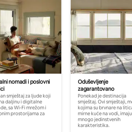
alni nomadi i poslovni
Oduševljenje
ci
zagarantovano
n smještaj za ljude koji
Ponekad je destinacija
na daljinu i digitalne
smještaj. Ovi smještaji, 
e, sa Wi-Fi mrežom i
kojima su brvnare na liti
nim prostorijama za
mirne kuće na vodi, imaju
mnogo jedinstvenih
karakteristika.