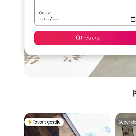
Odjava
Pretraga
P
Favorit gostiju
Super d
Glavni favorit gostiju
Super d