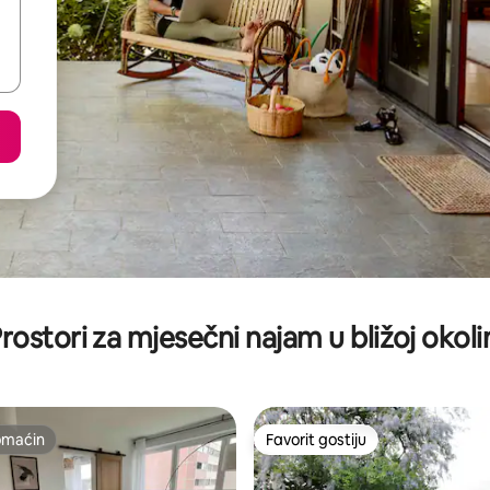
rostori za mjesečni najam u bližoj okoli
omaćin
Favorit gostiju
omaćin
Favorit gostiju