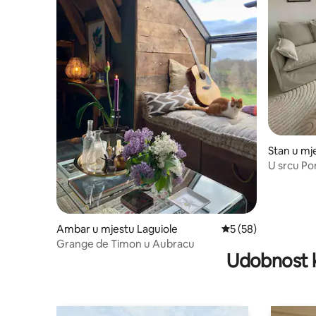
Stan u mje
U srcu Po
Ambar u mjestu Laguiole
prosječna ocjena 5 o
5 (58)
Grange de Timon u Aubracu
Udobnost k