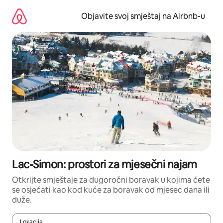
Pređi
na
Objavite svoj smještaj na Airbnb-u
sadržaj
Lac-Simon: prostori za mjesečni najam
Otkrijte smještaje za dugoročni boravak u kojima ćete
se osjećati kao kod kuće za boravak od mjesec dana ili
duže.
Lokacija