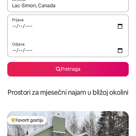
Kad su rezultati dostupni, možete da se krećete kroz njih pomoću 
Prijava
Odjava
Pretraga
Prostori za mjesečni najam u bližoj okolini
Favorit gostiju
Glavni favorit gostiju