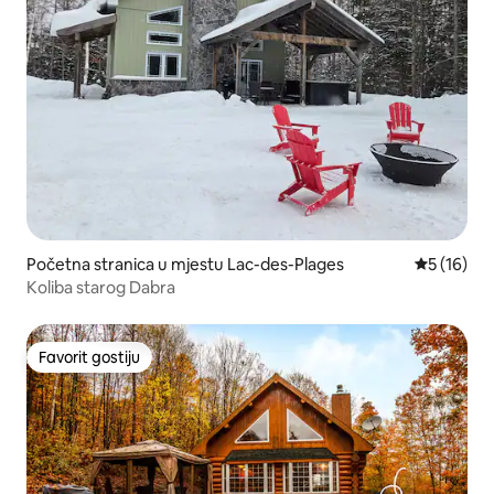
Početna stranica u mjestu Lac-des-Plages
prosječna 
5 (16)
Koliba starog Dabra
Favorit gostiju
Favorit gostiju