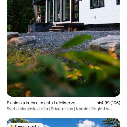
Planinska kuća u mjestu La Minerve
prosječna ocjen
4,99 (106)
Svetla planinska kuća | Privatni spa | Kamin | Pogled na
šumu
Favorit gostiju