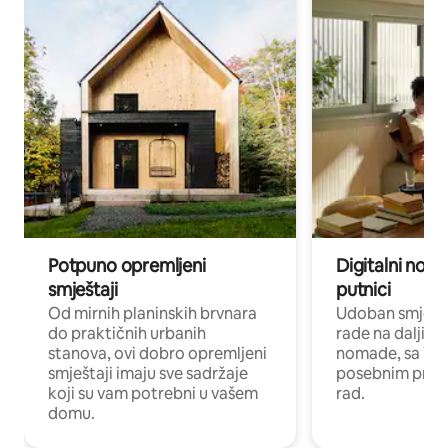
Potpuno opremljeni
Digitalni noma
smještaji
putnici
Od mirnih planinskih brvnara
Udoban smještaj
do praktičnih urbanih
rade na daljinu 
stanova, ovi dobro opremljeni
nomade, sa Wi-
smještaji imaju sve sadržaje
posebnim prost
koji su vam potrebni u vašem
rad.
domu.