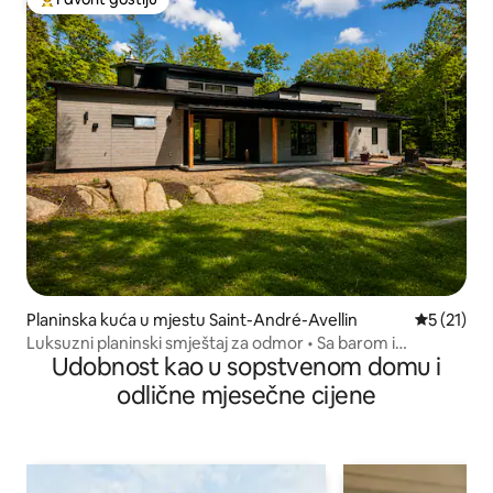
Glavni favorit gostiju
Planinska kuća u mjestu Saint-André-Avellin
prosječna 
5 (21)
Luksuzni planinski smještaj za odmor • Sa barom i
Udobnost kao u sopstvenom domu i
igraonicom
odlične mjesečne cijene